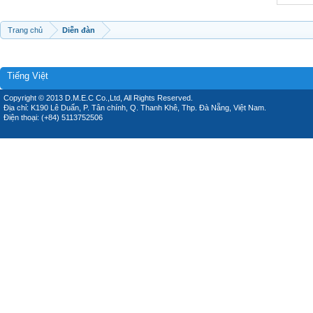
Trang chủ
Diễn đàn
Tiếng Việt
Copyright © 2013 D.M.E.C Co.,Ltd, All Rights Reserved.
Địa chỉ: K190 Lê Duẩn, P. Tân chính, Q. Thanh Khê, Thp. Đà Nẵng, Việt Nam.
Điện thoại: (+84) 5113752506