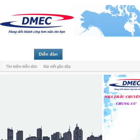
Trang chủ
Diễn đàn
Thành viên
Tìm kiếm diễn đàn
Bài viết gần đây