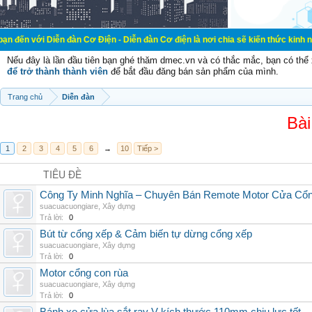
ễn đàn Cơ Điện - Diễn đàn Cơ điện là nơi chia sẽ kiến thức kinh nghiệm trong 
Nếu đây là lần đầu tiên bạn ghé thăm dmec.vn và có thắc mắc, bạn có th
để trở thành thành viên
để bắt đầu đăng bán sản phẩm của mình.
Trang chủ
Diễn đàn
Bài
1
2
3
4
5
6
→
10
Tiếp >
TIÊU ĐỀ
Công Ty Minh Nghĩa – Chuyên Bán Remote Motor Cửa Cổn
suacuacuongiare
,
Xây dựng
Trả lời:
0
Bút từ cổng xếp & Cảm biến tự dừng cổng xếp
suacuacuongiare
,
Xây dựng
Trả lời:
0
Motor cổng con rùa
suacuacuongiare
,
Xây dựng
Trả lời:
0