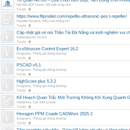
Tủ Quần Áo Gỗ – Lựa Chọn Bền Đẹp, Tiện Dụng Cho Khôn
Nội thất SDP Home
,
Nội thất trong nhà
Trả lời:
0
https://www.fitprodiet.com/repellio-ultrasonic-pes t-repeller/
Repellio Reviews
,
Điều hoà không khí
Trả lời:
0
Cập nhật giá vé núi Thần Tài Đà Nẵng và kinh nghiệm vui c
todiepnguyen
,
Du lịch
Trả lời:
0
EcoStruxure Control Expert 16.2
Drograms
,
Thông gió thông thường
Trả lời:
0
PSCAD v5.1
Drograms
,
Thông gió thông thường
Trả lời:
0
HighScore plus 5.3 2
Drograms
,
Thông gió thông thường
Trả lời:
0
Kế Hoạch Quan Trắc Môi Trường Không Khí Xung Quanh
nhattinseo
,
Các thiết bị khác
Trả lời:
0
Hexagon PPM Coade CADWorx 2025 2
Drograms
,
Thông gió thông thường
Trả lời:
0