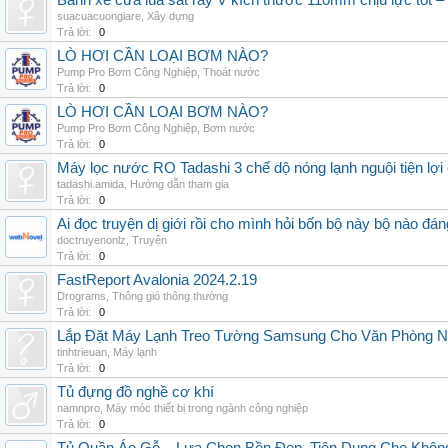
Bánh xe cửa lùa sắt ray V kích thước 110mm chịu lực 
suacuacuongiare
,
Xây dựng
Trả lời:
0
LÒ HƠI CẦN LOẠI BƠM NÀO?
Pump Pro Bơm Công Nghiệp
,
Thoát nước
Trả lời:
0
LÒ HƠI CẦN LOẠI BƠM NÀO?
Pump Pro Bơm Công Nghiệp
,
Bơm nước
Trả lời:
0
Máy lọc nước RO Tadashi 3 chế dộ nóng lạnh nguội tiện lợi 
tadashi.amida
,
Hướng dẫn tham gia
Trả lời:
0
Ai đọc truyện dị giới rồi cho mình hỏi bốn bộ này bộ nào đá
doctruyenonlz
,
Truyện
Trả lời:
0
FastReport Avalonia 2024.2.19
Drograms
,
Thông gió thông thường
Trả lời:
0
Lắp Đặt Máy Lạnh Treo Tường Samsung Cho Văn Phòng 
tinhtrieuan
,
Máy lạnh
Trả lời:
0
Tủ đựng đồ nghề cơ khí
namnpro
,
Máy móc thiết bị trong ngành công nghiệp
Trả lời:
0