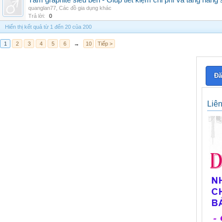
Tấm graphite siêu bền - Giúp tiết kiệm chi phí và tăng năng 
quanglan77
,
Các đồ gia dụng khác
Trả lời:
0
Hiển thị kết quả từ 1 đến 20 của 200
1
2
3
4
5
6
→
10
Tiếp >
Đă
Liê