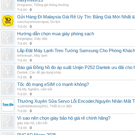
easyvision13
Drograms
,
Thông gió thông thường
Trả lời:
0
Gửi Hàng Đi Malaysia Giá Rẻ Uy Tín: Bảng Giá Mới Nhất 
vanchuyennuocngoai
,
Du lịch
Trả lời:
0
Hướng dẫn chọn mua giày phòng sạch
thegioigiay
,
Giày dép
Trả lời:
0
Lắp Đặt Máy Lạnh Treo Tường Samsung Cho Phòng Khác
tinhtrieuan
,
Máy lạnh
Trả lời:
0
Báo giá Đồng hồ đo áp suất Unijin P252 Dantek ưu đãi cho h
Dantek
,
Các đồ gia dụng khác
Trả lời:
0
Tốc độ mạng eSIM có mạnh không?
Hà My Nghiêm
,
Liên kết
Trả lời:
0
Thường Xuyên Sửa Servo Lỗi Encoder,Nguyên Nhân Mất T
suathietbitudong3011
,
Thiết bị cơ điện
Trả lời:
0
Vì sao nên chọn giày bảo hộ giá rẻ chính hãng?
giày bảo hộ
,
Liên kết
Trả lời:
0