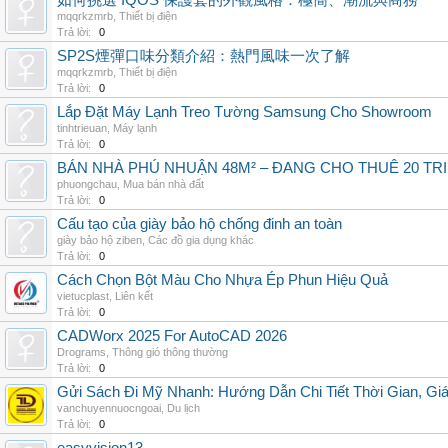
如何挑選 IQOS 保護套的外觀風格：極簡、潮流與商務
mqqrkzmrb
,
Thiết bị điện
Trả lời:
0
SP2S煙彈口味分類介紹：熱門風味一次了解
mqqrkzmrb
,
Thiết bị điện
Trả lời:
0
Lắp Đặt Máy Lạnh Treo Tường Samsung Cho Showroom
tinhtrieuan
,
Máy lạnh
Trả lời:
0
BÁN NHÀ PHÚ NHUẬN 48M² – ĐANG CHO THUÊ 20 TRIỆ
phuongchau
,
Mua bán nhà đất
Trả lời:
0
Cấu tạo của giày bảo hộ chống đinh an toàn
giày bảo hộ ziben
,
Các đồ gia dụng khác
Trả lời:
0
Cách Chọn Bột Màu Cho Nhựa Ép Phun Hiệu Quả
vietucplast
,
Liên kết
Trả lời:
0
CADWorx 2025 For AutoCAD 2026
Drograms
,
Thông gió thông thường
Trả lời:
0
Gửi Sách Đi Mỹ Nhanh: Hướng Dẫn Chi Tiết Thời Gian, G
vanchuyennuocngoai
,
Du lịch
Trả lời:
0