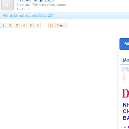
PVCAD Mega 2025
Drograms
,
Thông gió thông thường
Trả lời:
0
Hiển thị kết quả từ 1 đến 20 của 200
1
2
3
4
5
6
→
10
Tiếp >
Đă
Liê