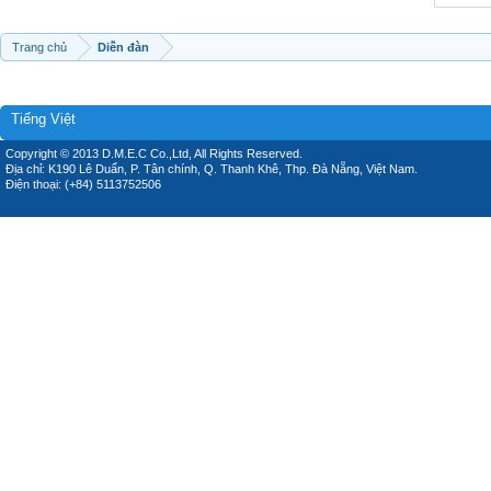
Trang chủ
Diễn đàn
Tiếng Việt
Copyright © 2013 D.M.E.C Co.,Ltd, All Rights Reserved.
Địa chỉ: K190 Lê Duẩn, P. Tân chính, Q. Thanh Khê, Thp. Đà Nẵng, Việt Nam.
Điện thoại: (+84) 5113752506