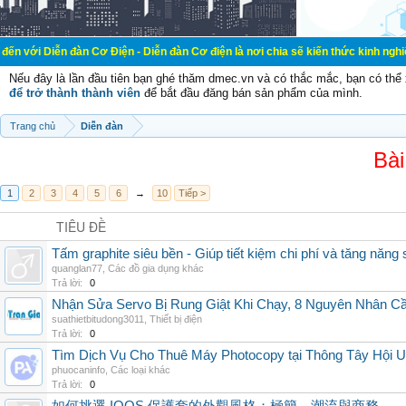
đàn Cơ Điện - Diễn đàn Cơ điện là nơi chia sẽ kiến thức kinh nghiệm trong lãnh
Nếu đây là lần đầu tiên bạn ghé thăm dmec.vn và có thắc mắc, bạn có th
để trở thành thành viên
để bắt đầu đăng bán sản phẩm của mình.
Trang chủ
Diễn đàn
Bài
1
2
3
4
5
6
→
10
Tiếp >
TIÊU ĐỀ
Tấm graphite siêu bền - Giúp tiết kiệm chi phí và tăng năng 
quanglan77
,
Các đồ gia dụng khác
Trả lời:
0
Nhận Sửa Servo Bị Rung Giật Khi Chạy, 8 Nguyên Nhân C
suathietbitudong3011
,
Thiết bị điện
Trả lời:
0
Tìm Dịch Vụ Cho Thuê Máy Photocopy tại Thông Tây Hội U
phuocaninfo
,
Các loại khác
Trả lời:
0