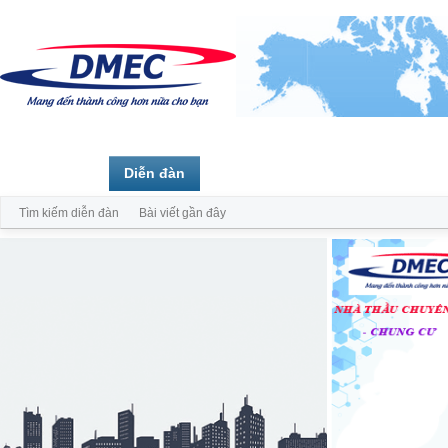
Trang chủ
Diễn đàn
Thành viên
Tìm kiếm diễn đàn
Bài viết gần đây