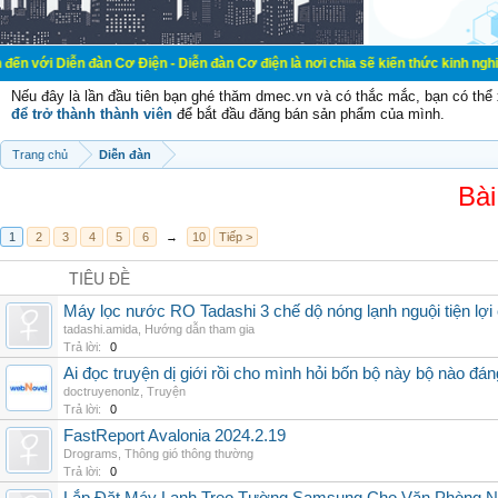
đàn Cơ Điện - Diễn đàn Cơ điện là nơi chia sẽ kiến thức kinh nghiệm trong lãn
Nếu đây là lần đầu tiên bạn ghé thăm dmec.vn và có thắc mắc, bạn có th
để trở thành thành viên
để bắt đầu đăng bán sản phẩm của mình.
Trang chủ
Diễn đàn
Bài
1
2
3
4
5
6
→
10
Tiếp >
TIÊU ĐỀ
Máy lọc nước RO Tadashi 3 chế dộ nóng lạnh nguội tiện lợi 
tadashi.amida
,
Hướng dẫn tham gia
Trả lời:
0
Ai đọc truyện dị giới rồi cho mình hỏi bốn bộ này bộ nào đá
doctruyenonlz
,
Truyện
Trả lời:
0
FastReport Avalonia 2024.2.19
Drograms
,
Thông gió thông thường
Trả lời:
0