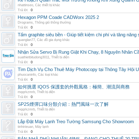
Kế Hoạch Quan Trắc Môi Trường Không Khí Xung Quanh
nhattinseo
,
Các thiết bị khác
Trả lời:
0
Hexagon PPM Coade CADWorx 2025 2
Drograms
,
Thông gió thông thường
Trả lời:
0
Tấm graphite siêu bền - Giúp tiết kiệm chi phí và tăng năng 
quanglan77
,
Các đồ gia dụng khác
Trả lời:
0
Nhận Sửa Servo Bị Rung Giật Khi Chạy, 8 Nguyên Nhân C
suathietbitudong3011
,
Thiết bị điện
Trả lời:
0
Tìm Dịch Vụ Cho Thuê Máy Photocopy tại Thông Tây Hội U
phuocaninfo
,
Các loại khác
Trả lời:
0
如何挑選 IQOS 保護套的外觀風格：極簡、潮流與商務
mqqrkzmrb
,
Thiết bị điện
Trả lời:
0
SP2S煙彈口味分類介紹：熱門風味一次了解
mqqrkzmrb
,
Thiết bị điện
Trả lời:
0
Lắp Đặt Máy Lạnh Treo Tường Samsung Cho Showroom
tinhtrieuan
,
Máy lạnh
Trả lời:
0