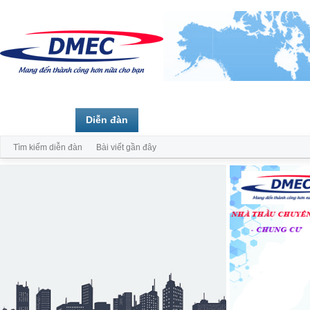
Trang chủ
Diễn đàn
Thành viên
Tìm kiếm diễn đàn
Bài viết gần đây