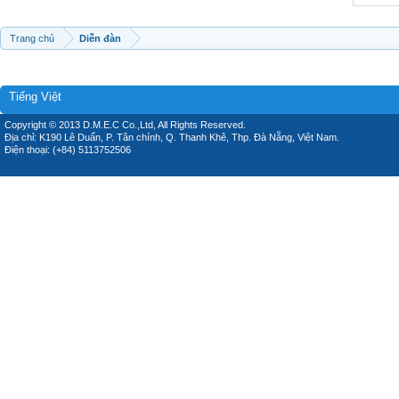
Trang chủ
Diễn đàn
Tiếng Việt
Copyright © 2013 D.M.E.C Co.,Ltd, All Rights Reserved.
Địa chỉ: K190 Lê Duẩn, P. Tân chính, Q. Thanh Khê, Thp. Đà Nẵng, Việt Nam.
Điện thoại: (+84) 5113752506