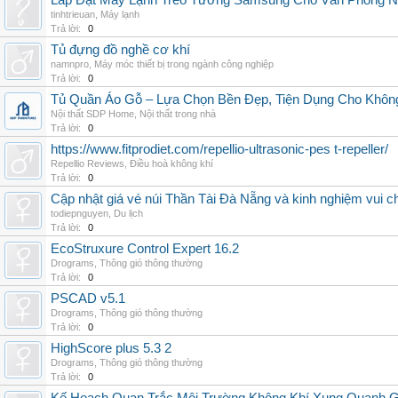
Lắp Đặt Máy Lạnh Treo Tường Samsung Cho Văn Phòng 
tinhtrieuan
,
Máy lạnh
Trả lời:
0
Tủ đựng đồ nghề cơ khí
namnpro
,
Máy móc thiết bị trong ngành công nghiệp
Trả lời:
0
Tủ Quần Áo Gỗ – Lựa Chọn Bền Đẹp, Tiện Dụng Cho Khôn
Nội thất SDP Home
,
Nội thất trong nhà
Trả lời:
0
https://www.fitprodiet.com/repellio-ultrasonic-pes t-repeller/
Repellio Reviews
,
Điều hoà không khí
Trả lời:
0
Cập nhật giá vé núi Thần Tài Đà Nẵng và kinh nghiệm vui c
todiepnguyen
,
Du lịch
Trả lời:
0
EcoStruxure Control Expert 16.2
Drograms
,
Thông gió thông thường
Trả lời:
0
PSCAD v5.1
Drograms
,
Thông gió thông thường
Trả lời:
0
HighScore plus 5.3 2
Drograms
,
Thông gió thông thường
Trả lời:
0