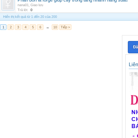
Phân bón lá forge giúp cây trồng tăng nhanh năng suất!
nana01
,
Giao lưu
Trả lời:
0
Hiển thị kết quả từ 1 đến 20 của 200
1
2
3
4
5
6
→
10
Tiếp >
Đă
Liê