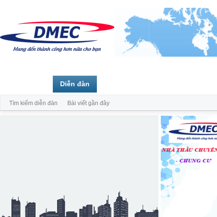
Trang chủ
Diễn đàn
Thành viên
Tìm kiếm diễn đàn
Bài viết gần đây