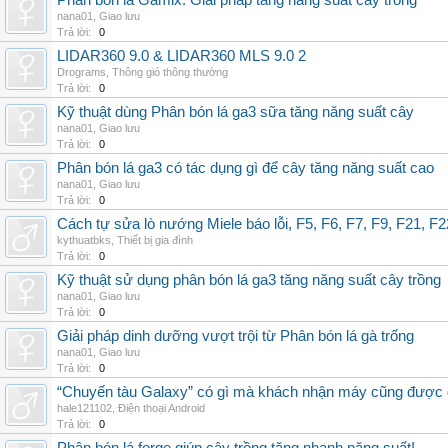
Phân bón lá Gamix: Giải pháp tăng năng suất cây trồng
nana01
,
Giao lưu
Trả lời:
0
LIDAR360 9.0 & LIDAR360 MLS 9.0 2
Drograms
,
Thông gió thông thường
Trả lời:
0
Kỹ thuật dùng Phân bón lá ga3 sữa tăng năng suất cây
nana01
,
Giao lưu
Trả lời:
0
Phân bón lá ga3 có tác dụng gì để cây tăng năng suất cao
nana01
,
Giao lưu
Trả lời:
0
Cách tự sửa lò nướng Miele báo lỗi, F5, F6, F7, F9, F21, F2
kythuatbks
,
Thiết bị gia đình
Trả lời:
0
Kỹ thuật sử dụng phân bón lá ga3 tăng năng suất cây trồng
nana01
,
Giao lưu
Trả lời:
0
Giải pháp dinh dưỡng vượt trội từ Phân bón lá gà trống
nana01
,
Giao lưu
Trả lời:
0
“Chuyến tàu Galaxy” có gì mà khách nhận máy cũng được đ
hale121102
,
Điện thoại Android
Trả lời:
0