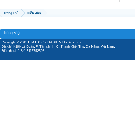
Trang chủ
Diễn đàn
Tiếng Việt
Copyright © 2013 D.M.E.C Co.,Ltd, All Rights Reserved.
Địa chỉ: K190 Lê Duẩn, P. Tân chính, Q. Thanh Khê, Thp. Đà Nẵng, Việt Nam.
Điện thoại: (+84) 5113752506