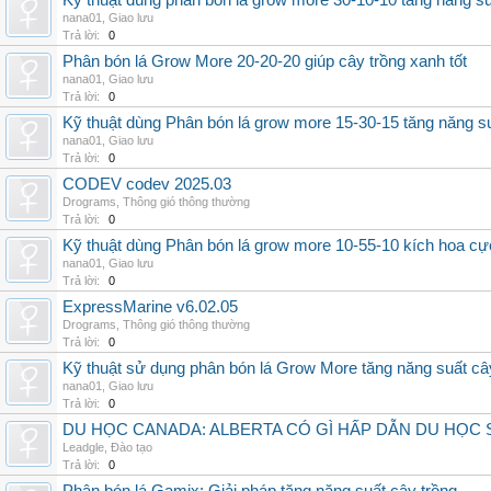
Kỹ thuật dùng phân bón lá grow more 30-10-10 tăng năng s
nana01
,
Giao lưu
Trả lời:
0
Phân bón lá Grow More 20-20-20 giúp cây trồng xanh tốt
nana01
,
Giao lưu
Trả lời:
0
Kỹ thuật dùng Phân bón lá grow more 15-30-15 tăng năng s
nana01
,
Giao lưu
Trả lời:
0
CODEV codev 2025.03
Drograms
,
Thông gió thông thường
Trả lời:
0
Kỹ thuật dùng Phân bón lá grow more 10-55-10 kích hoa cự
nana01
,
Giao lưu
Trả lời:
0
ExpressMarine v6.02.05
Drograms
,
Thông gió thông thường
Trả lời:
0
Kỹ thuật sử dụng phân bón lá Grow More tăng năng suất câ
nana01
,
Giao lưu
Trả lời:
0
DU HỌC CANADA: ALBERTA CÓ GÌ HẤP DẪN DU HỌC 
Leadgle
,
Đào tạo
Trả lời:
0