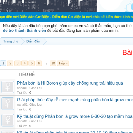
ễn đàn Cơ Điện - Diễn đàn Cơ điện là nơi chia sẽ kiến thức kinh nghiệm trong 
Nếu đây là lần đầu tiên bạn ghé thăm dmec.vn và có thắc mắc, bạn có th
để trở thành thành viên
để bắt đầu đăng bán sản phẩm của mình.
Trang chủ
Diễn đàn
Bài
1
2
3
4
5
6
→
10
Tiếp >
TIÊU ĐỀ
Phân bón lá Hi Boron giúp cây chống rụng trái hiệu quả
nana01
,
Giao lưu
Trả lời:
0
Giải pháp thúc đẩy rễ cực mạnh cùng phân bón lá grow mo
nana01
,
Giao lưu
Trả lời:
0
Kỹ thuật dùng Phân bón lá grow more 6-30-30 tạo mầm hoa
nana01
,
Giao lưu
Trả lời:
0