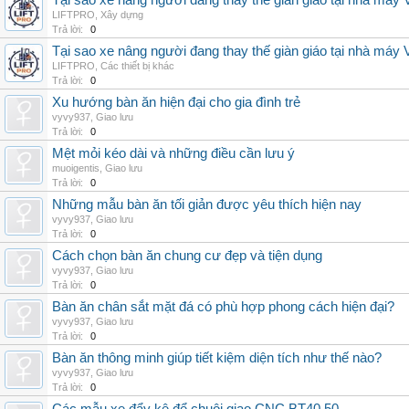
Tại sao xe nâng người đang thay thế giàn giáo tại nhà máy
LIFTPRO
,
Xây dựng
Trả lời:
0
Tại sao xe nâng người đang thay thế giàn giáo tại nhà máy
LIFTPRO
,
Các thiết bị khác
Trả lời:
0
Xu hướng bàn ăn hiện đại cho gia đình trẻ
vyvy937
,
Giao lưu
Trả lời:
0
Mệt mỏi kéo dài và những điều cần lưu ý
muoigentis
,
Giao lưu
Trả lời:
0
Những mẫu bàn ăn tối giản được yêu thích hiện nay
vyvy937
,
Giao lưu
Trả lời:
0
Cách chọn bàn ăn chung cư đẹp và tiện dụng
vyvy937
,
Giao lưu
Trả lời:
0
Bàn ăn chân sắt mặt đá có phù hợp phong cách hiện đại?
vyvy937
,
Giao lưu
Trả lời:
0
Bàn ăn thông minh giúp tiết kiệm diện tích như thế nào?
vyvy937
,
Giao lưu
Trả lời:
0