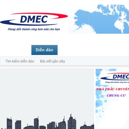
Trang chủ
Diễn đàn
Thành viên
Tìm kiếm diễn đàn
Bài viết gần đây