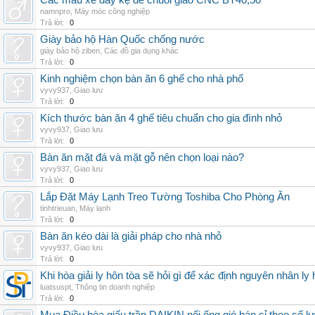
Các mẫu xe đẩy kệ để chuôi giao CNC BT40,50
namnpro
,
Máy móc công nghiệp
Trả lời:
0
Giày bảo hộ Hàn Quốc chống nước
giày bảo hộ ziben
,
Các đồ gia dụng khác
Trả lời:
0
Kinh nghiệm chọn bàn ăn 6 ghế cho nhà phố
vyvy937
,
Giao lưu
Trả lời:
0
Kích thước bàn ăn 4 ghế tiêu chuẩn cho gia đình nhỏ
vyvy937
,
Giao lưu
Trả lời:
0
Bàn ăn mặt đá và mặt gỗ nên chọn loại nào?
vyvy937
,
Giao lưu
Trả lời:
0
Lắp Đặt Máy Lạnh Treo Tường Toshiba Cho Phòng Ăn
tinhtrieuan
,
Máy lạnh
Trả lời:
0
Bàn ăn kéo dài là giải pháp cho nhà nhỏ
vyvy937
,
Giao lưu
Trả lời:
0
Khi hòa giải ly hôn tòa sẽ hỏi gì để xác định nguyên nhân ly
luatsuspt
,
Thông tin doanh nghiệp
Trả lời:
0