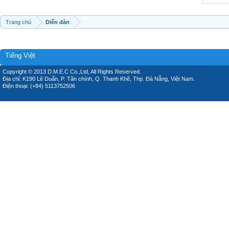
Trang chủ
Diễn đàn
Tiếng Việt
Copyright © 2013 D.M.E.C Co.,Ltd, All Rights Reserved.
Địa chỉ: K190 Lê Duẩn, P. Tân chính, Q. Thanh Khê, Thp. Đà Nẵng, Việt Nam.
Điện thoại: (+84) 5113752506