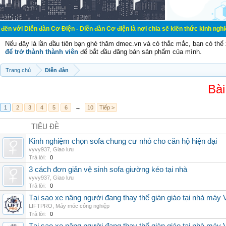
đàn Cơ Điện - Diễn đàn Cơ điện là nơi chia sẽ kiến thức kinh nghiệm trong lãnh
Nếu đây là lần đầu tiên bạn ghé thăm dmec.vn và có thắc mắc, bạn có th
để trở thành thành viên
để bắt đầu đăng bán sản phẩm của mình.
Trang chủ
Diễn đàn
Bài
1
2
3
4
5
6
→
10
Tiếp >
TIÊU ĐỀ
Kinh nghiệm chọn sofa chung cư nhỏ cho căn hộ hiện đại
vyvy937
,
Giao lưu
Trả lời:
0
3 cách đơn giản vệ sinh sofa giường kéo tại nhà
vyvy937
,
Giao lưu
Trả lời:
0
Tại sao xe nâng người đang thay thế giàn giáo tại nhà máy
LIFTPRO
,
Máy móc công nghiệp
Trả lời:
0