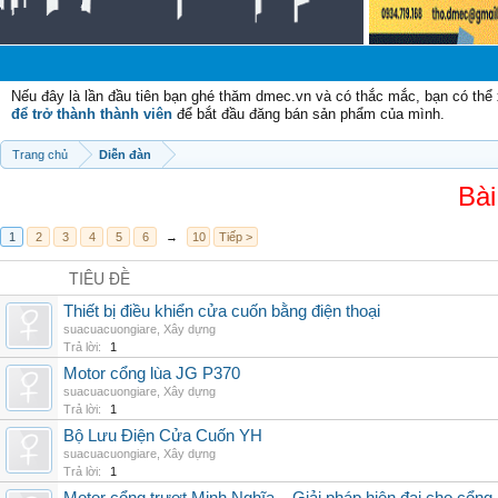
Nếu đây là lần đầu tiên bạn ghé thăm dmec.vn và có thắc mắc, bạn có th
để trở thành thành viên
để bắt đầu đăng bán sản phẩm của mình.
Trang chủ
Diễn đàn
Bài
1
2
3
4
5
6
→
10
Tiếp >
TIÊU ĐỀ
Thiết bị điều khiển cửa cuốn bằng điện thoại
suacuacuongiare
,
Xây dựng
Trả lời:
1
Motor cổng lùa JG P370
suacuacuongiare
,
Xây dựng
Trả lời:
1
Bộ Lưu Điện Cửa Cuốn YH
suacuacuongiare
,
Xây dựng
Trả lời:
1