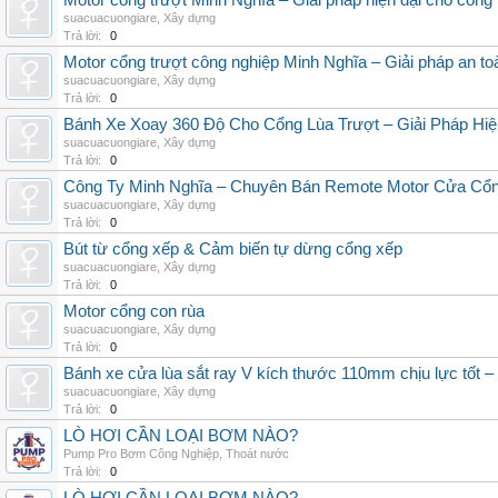
Motor cổng trượt Minh Nghĩa – Giải pháp hiện đại cho cổng l
suacuacuongiare
,
Xây dựng
Trả lời:
0
Motor cổng trượt công nghiệp Minh Nghĩa – Giải pháp an to
suacuacuongiare
,
Xây dựng
Trả lời:
0
Bánh Xe Xoay 360 Độ Cho Cổng Lùa Trượt – Giải Pháp Hiệ
suacuacuongiare
,
Xây dựng
Trả lời:
0
Công Ty Minh Nghĩa – Chuyên Bán Remote Motor Cửa Cổn
suacuacuongiare
,
Xây dựng
Trả lời:
0
Bút từ cổng xếp & Cảm biến tự dừng cổng xếp
suacuacuongiare
,
Xây dựng
Trả lời:
0
Motor cổng con rùa
suacuacuongiare
,
Xây dựng
Trả lời:
0
Bánh xe cửa lùa sắt ray V kích thước 110mm chịu lực 
suacuacuongiare
,
Xây dựng
Trả lời:
0
LÒ HƠI CẦN LOẠI BƠM NÀO?
Pump Pro Bơm Công Nghiệp
,
Thoát nước
Trả lời:
0