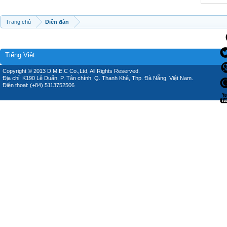
Trang chủ
Diễn đàn
Tiếng Việt
Copyright © 2013 D.M.E.C Co.,Ltd, All Rights Reserved.
Địa chỉ: K190 Lê Duẩn, P. Tân chính, Q. Thanh Khê, Thp. Đà Nẵng, Việt Nam.
Điện thoại: (+84) 5113752506