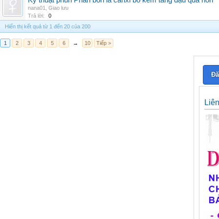
Kỹ thuật phun Phân bón lá canxi bo kẽm tăng đậu quả non
nana01
,
Giao lưu
Trả lời:
0
Hiển thị kết quả từ 1 đến 20 của 200
1
2
3
4
5
6
→
10
Tiếp >
Đă
Liê