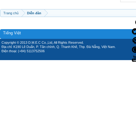
Trang chủ
Diễn đàn
Tiếng Việt
Copyright © 2013 D.M.E.C Co.,Ltd, All Rights Reserved.
Địa chỉ: K190 Lê Duẩn, P. Tân chính, Q. Thanh Khê, Thp. Đà Nẵng, Việt Nam.
Điện thoại: (+84) 5113752506