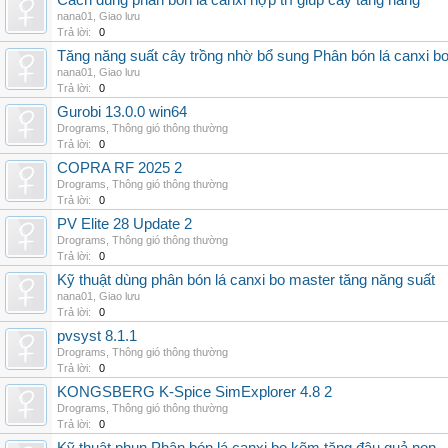
Cách dùng phân bón lá canxi hợp trí giúp cây tăng năng
nana01
,
Giao lưu
Trả lời:
0
Tăng năng suất cây trồng nhờ bổ sung Phân bón lá canxi b
nana01
,
Giao lưu
Trả lời:
0
Gurobi 13.0.0 win64
Drograms
,
Thông gió thông thường
Trả lời:
0
COPRA RF 2025 2
Drograms
,
Thông gió thông thường
Trả lời:
0
PV Elite 28 Update 2
Drograms
,
Thông gió thông thường
Trả lời:
0
Kỹ thuật dùng phân bón lá canxi bo master tăng năng suất
nana01
,
Giao lưu
Trả lời:
0
pvsyst 8.1.1
Drograms
,
Thông gió thông thường
Trả lời:
0
KONGSBERG K-Spice SimExplorer 4.8 2
Drograms
,
Thông gió thông thường
Trả lời:
0