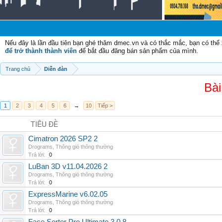
Nếu đây là lần đầu tiên bạn ghé thăm dmec.vn và có thắc mắc, bạn có th
để trở thành thành viên
để bắt đầu đăng bán sản phẩm của mình.
Trang chủ
Diễn đàn
Bài
1
2
3
4
5
6
→
10
Tiếp >
TIÊU ĐỀ
Cimatron 2026 SP2 2
Drograms
,
Thông gió thông thường
Trả lời:
0
LuBan 3D v11.04.2026 2
Drograms
,
Thông gió thông thường
Trả lời:
0
ExpressMarine v6.02.05
Drograms
,
Thông gió thông thường
Trả lời:
0