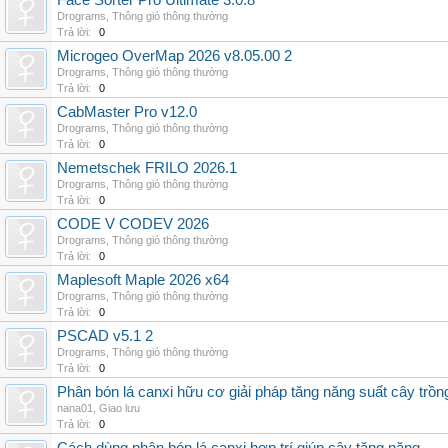
Face Sorter Pro Ultimate 3.0.8
Drograms
,
Thông gió thông thường
Trả lời:
0
Microgeo OverMap 2026 v8.05.00 2
Drograms
,
Thông gió thông thường
Trả lời:
0
CabMaster Pro v12.0
Drograms
,
Thông gió thông thường
Trả lời:
0
Nemetschek FRILO 2026.1
Drograms
,
Thông gió thông thường
Trả lời:
0
CODE V CODEV 2026
Drograms
,
Thông gió thông thường
Trả lời:
0
Maplesoft Maple 2026 x64
Drograms
,
Thông gió thông thường
Trả lời:
0
PSCAD v5.1 2
Drograms
,
Thông gió thông thường
Trả lời:
0
Phân bón lá canxi hữu cơ giải pháp tăng năng suất cây trồn
nana01
,
Giao lưu
Trả lời:
0