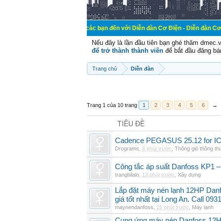
Chào mừng các bạn đến với Diễn đàn Cơ Điện - Diễn đàn Cơ điện là nơi ch
Nếu đây là lần đầu tiên bạn ghé thăm dmec.
để trở thành thành viên
để bắt đầu đăng bá
Trang chủ
Diễn đàn
Trang 1 của 10 trang
1
2
3
4
5
6
→
TIÊU ĐỀ
Cadence PEGASUS 25.12 for I
Drograms
,
8 phút trước
,
Thông gió thông t
Công tắc áp suất Danfoss KP1 –
trangbilalo
,
13 phút trước
,
Xây dựng
Lắp đặt máy nén lạnh 12HP Da
giá tốt nhất tại Long An. Call 09
maynendanfoss
,
15 phút trước
,
Máy lạnh
Cung ứng máy nén Danfoss 12H