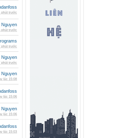
danfoss
 phút trước
 Nguyen
 phút trước
rograms
 phút trước
 Nguyen
 phút trước
 Nguyen
y lúc 15:08
danfoss
y lúc 15:06
 Nguyen
y lúc 15:06
danfoss
y lúc 15:03