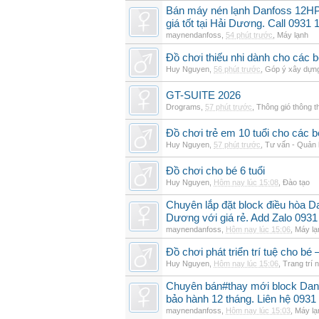
Bán máy nén lạnh Danfoss 12H
giá tốt tại Hải Dương. Call 0931 
maynendanfoss
,
54 phút trước
,
Máy lạnh
Đồ chơi thiếu nhi dành cho các bé 
Huy Nguyen
,
56 phút trước
,
Góp ý xây dựn
GT-SUITE 2026
Drograms
,
57 phút trước
,
Thông gió thông 
Đồ chơi trẻ em 10 tuổi cho các
Huy Nguyen
,
57 phút trước
,
Tư vấn - Quản l
Đồ chơi cho bé 6 tuổi
Huy Nguyen
,
Hôm nay lúc 15:08
,
Đào tạo
Chuyên lắp đặt block điều hòa 
Dương với giá rẻ. Add Zalo 0931
maynendanfoss
,
Hôm nay lúc 15:06
,
Máy lạ
Đồ chơi phát triển trí tuệ cho 
Huy Nguyen
,
Hôm nay lúc 15:06
,
Trang trí n
Chuyên bán#thay mới block Da
bảo hành 12 tháng. Liên hệ 0931
maynendanfoss
,
Hôm nay lúc 15:03
,
Máy lạ