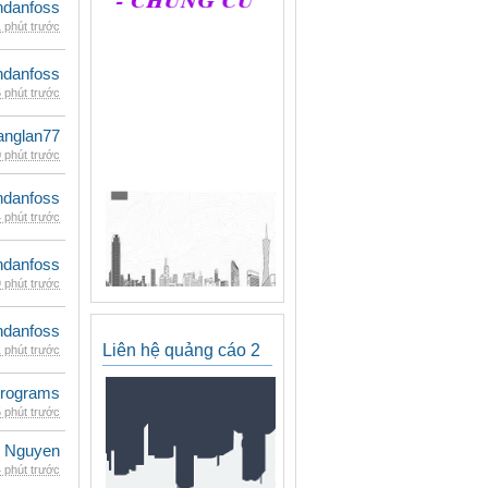
danfoss
 phút trước
danfoss
 phút trước
anglan77
 phút trước
danfoss
 phút trước
danfoss
 phút trước
danfoss
Liên hệ quảng cáo 2
 phút trước
rograms
 phút trước
 Nguyen
 phút trước