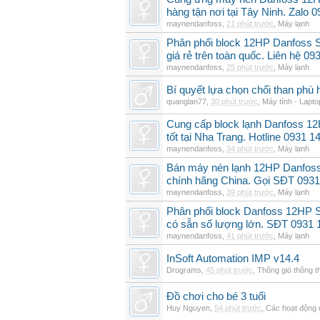
hàng tận nơi tại Tây Ninh. Zalo 
maynendanfoss
,
21 phút trước
,
Máy lạnh
Phân phối block 12HP Danfoss
giá rẻ trên toàn quốc. Liên hệ 09
maynendanfoss
,
25 phút trước
,
Máy lạnh
Bí quyết lựa chọn chổi than phù 
quanglan77
,
30 phút trước
,
Máy tính - Lapto
Cung cấp block lạnh Danfoss 1
tốt tại Nha Trang. Hotline 0931 1
maynendanfoss
,
34 phút trước
,
Máy lạnh
Bán máy nén lạnh 12HP Danfo
chính hãng China. Gọi SĐT 0931
maynendanfoss
,
39 phút trước
,
Máy lạnh
Phân phối block Danfoss 12HP 
có sẵn số lượng lớn. SĐT 0931 
maynendanfoss
,
41 phút trước
,
Máy lạnh
InSoft Automation IMP v14.4
Drograms
,
45 phút trước
,
Thông gió thông 
Đồ chơi cho bé 3 tuổi
Huy Nguyen
,
54 phút trước
,
Các hoạt động 