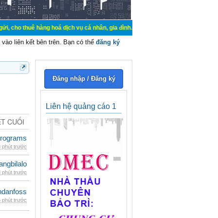
hàng hoá dịch vụ cá nhân, gia đình. Mua bán, ký gửi, cho thuê thiết bị hệ thố
vào liên kết bên trên. Bạn có thể
đăng ký
Đăng nhập / Đăng ký
Liên hệ quảng cáo 1
ẾT CUỐI
rograms
 phút trước
rangbilalo
 phút trước
danfoss
 phút trước