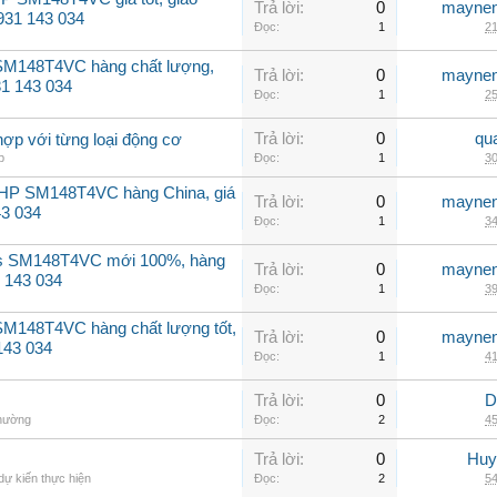
Trả lời:
0
maynen
0931 143 034
Đọc:
1
21
 SM148T4VC hàng chất lượng,
Trả lời:
0
maynen
31 143 034
Đọc:
1
25
Trả lời:
0
qu
hợp với từng loại động cơ
p
Đọc:
1
30
2HP SM148T4VC hàng China, giá
Trả lời:
0
maynen
43 034
Đọc:
1
34
ss SM148T4VC mới 100%, hàng
Trả lời:
0
maynen
 143 034
Đọc:
1
39
SM148T4VC hàng chất lượng tốt,
Trả lời:
0
maynen
143 034
Đọc:
1
41
Trả lời:
0
D
thường
Đọc:
2
45
Trả lời:
0
Huy
dự kiến thực hiện
Đọc:
2
54