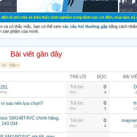
ia sẽ kiến thức kinh nghiệm trong lãnh vực cơ điện, mua bán, ký gửi, cho thuê 
vn và có thắc mắc, bạn có thể xem
các câu hỏi thường gặp
bằng cách nhấn 
n sản phẩm của mình.
Bài viết gần đây
10
Tiếp >
TRẢ LỜI
ĐỌC
BÀI VI
Trả lời:
0
D
C251
hường
Đọc:
1
8
Trả lời:
0
t
 vì sao nên lựa chọn?
Đọc:
1
13
nfoss SM148T4VC chính hãng,
Trả lời:
0
maynen
31 143 034
Đọc:
1
15
P SM148T4VC giá tốt, giao