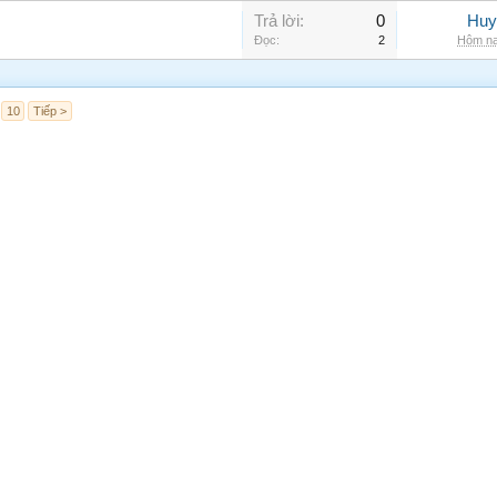
Trả lời:
0
Huy
Đọc:
2
Hôm na
10
Tiếp >