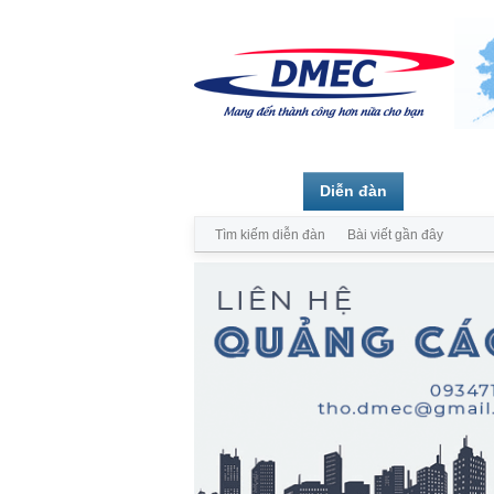
Trang chủ
Diễn đàn
Thành vi
Tìm kiếm diễn đàn
Bài viết gần đây