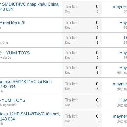
P SM148T4VC nhập khẩu China,
Trả lời:
0
maynen
143 034
Đọc:
3
54
Trả lời:
0
Huy
mọi lứa tuổi
g
Đọc:
2
56
Trả lời:
0
D
thường
Đọc:
3
57
Trả lời:
0
Huy
 bé – YUMI TOYS
ý địa ốc
Đọc:
2
57
Trả lời:
0
Huy
Đọc:
3
Hôm na
Danfoss SM148T4VC tại Bình
Trả lời:
0
maynen
 143 034
Đọc:
3
Hôm na
nh
Trả lời:
0
Huy
bé – YUMI TOYS
ội ngoại thất
Đọc:
2
Hôm na
nfoss 12HP SM148T4VC tận nơi,
Trả lời:
0
maynen
 143 034
Đọc:
3
Hôm na
nh