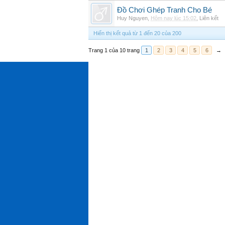
Đồ Chơi Ghép Tranh Cho Bé
Huy Nguyen
,
Hôm nay lúc 15:02
,
Liên kết
Hiển thị kết quả từ 1 đến 20 của 200
Trang 1 của 10 trang
1
2
3
4
5
6
→