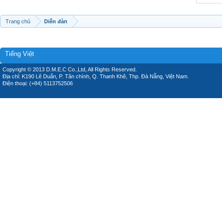
Trang chủ
Diễn đàn
Tiếng Việt
Copyright © 2013 D.M.E.C Co.,Ltd, All Rights Reserved.
Địa chỉ: K190 Lê Duẩn, P. Tân chính, Q. Thanh Khê, Thp. Đà Nẵng, Việt Nam.
Điện thoại: (+84) 5113752506