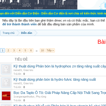
ễn đàn Cơ Điện - Diễn đàn Cơ điện là nơi chia sẽ kiến thức kinh nghiệm trong l
Nếu đây là lần đầu tiên bạn ghé thăm dmec.vn và có thắc mắc, bạn có th
để trở thành thành viên
để bắt đầu đăng bán sản phẩm của mình.
Trang chủ
Diễn đàn
Bài
1
2
3
4
5
6
→
10
Tiếp >
TIÊU ĐỀ
Kỹ thuật dùng Phân bón lá hydrophos zn tăng năng suất câ
nana01
,
Giao lưu
Trả lời:
0
Kỹ thuật dùng phân bón lá hydro fulvic tăng năng suất
nana01
,
Giao lưu
Trả lời:
0
Bọc Da Taplo Ô Tô: Giải Pháp Nâng Cấp Nội Thất Sang Trọ
1cargaragethuduc
,
Phụ tùng
Trả lời:
0