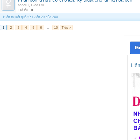
Phân bón lá hữu cơ cho lan: Kỹ thuật cho lan ra hoa bền
nana01
,
Giao lưu
Trả lời:
0
Hiển thị kết quả từ 1 đến 20 của 200
1
2
3
4
5
6
→
10
Tiếp >
Đă
Liê