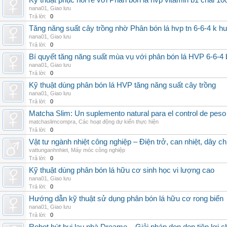
Kỹ thuật phục hồi rễ với Phân bón lá hvp vitamin b1 chai 10
nana01
,
Giao lưu
Trả lời:
0
Tăng năng suất cây trồng nhờ Phân bón lá hvp tn 6-6-4 k h
nana01
,
Giao lưu
Trả lời:
0
Bí quyết tăng năng suất mùa vụ với phân bón lá HVP 6-6-4 
nana01
,
Giao lưu
Trả lời:
0
Kỹ thuật dùng phân bón lá HVP tăng năng suất cây trồng
nana01
,
Giao lưu
Trả lời:
0
Matcha Slim: Un suplemento natural para el control de peso
matchaslimcompra
,
Các hoạt động dự kiến thực hiện
Trả lời:
0
Vật tư ngành nhiệt công nghiệp – Điện trở, can nhiệt, dây ch
vattunganhnhiet
,
Máy móc công nghiệp
Trả lời:
0
Kỹ thuật dùng phân bón lá hữu cơ sinh học vi lượng cao
nana01
,
Giao lưu
Trả lời:
0
Hướng dẫn kỹ thuật sử dụng phân bón lá hữu cơ rong biển
nana01
,
Giao lưu
Trả lời:
0