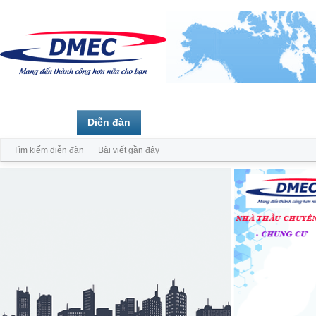
Trang chủ
Diễn đàn
Thành viên
Tìm kiếm diễn đàn
Bài viết gần đây