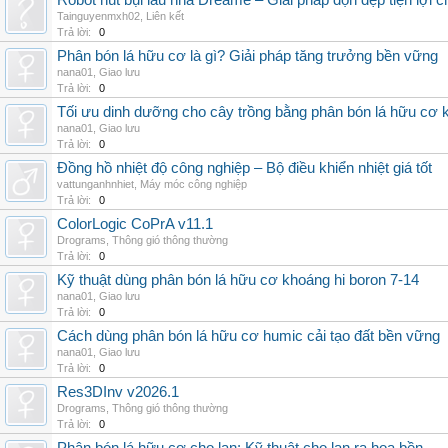
Robot hút bụi lau nhà Dreame – Giải pháp dọn dẹp tiện lợi ch
Tainguyenmxh02
,
Liên kết
Trả lời:
0
Phân bón lá hữu cơ là gì? Giải pháp tăng trưởng bền vững
nana01
,
Giao lưu
Trả lời:
0
Tối ưu dinh dưỡng cho cây trồng bằng phân bón lá hữu cơ
nana01
,
Giao lưu
Trả lời:
0
Đồng hồ nhiệt độ công nghiệp – Bộ điều khiển nhiệt giá tốt
vattunganhnhiet
,
Máy móc công nghiệp
Trả lời:
0
ColorLogic CoPrA v11.1
Drograms
,
Thông gió thông thường
Trả lời:
0
Kỹ thuật dùng phân bón lá hữu cơ khoáng hi boron 7-14
nana01
,
Giao lưu
Trả lời:
0
Cách dùng phân bón lá hữu cơ humic cải tạo đất bền vững
nana01
,
Giao lưu
Trả lời:
0
Res3DInv v2026.1
Drograms
,
Thông gió thông thường
Trả lời:
0