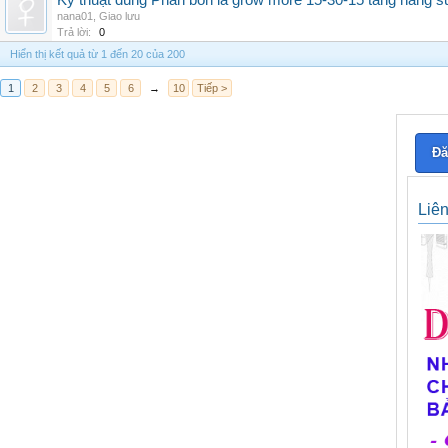
Kỹ thuật dùng Phân bón lá grow more 15-30-15 tăng năng s
nana01
,
Giao lưu
Trả lời:
0
Hiển thị kết quả từ 1 đến 20 của 200
1
2
3
4
5
6
→
10
Tiếp >
Đă
Liê