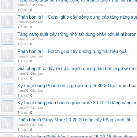
Tăng năng suất bền vững cùng kỹ thuật dùng Phân bón lá h
nana01
,
Giao lưu
Trả lời:
0
Phân bón lá Hi Canxi giúp cây trồng cứng cáp tăng năng su
nana01
,
Giao lưu
Trả lời:
0
Tăng năng suất cây trồng nhờ sử dụng phân bón lá hi boron
nana01
,
Giao lưu
Trả lời:
0
Phân bón lá Hi Boron giúp cây chống rụng trái hiệu quả
nana01
,
Giao lưu
Trả lời:
0
Giải pháp thúc đẩy rễ cực mạnh cùng phân bón lá grow mo
nana01
,
Giao lưu
Trả lời:
0
Kỹ thuật dùng Phân bón lá grow more 6-30-30 tạo mầm hoa
nana01
,
Giao lưu
Trả lời:
0
Kỹ thuật dùng phân bón lá grow more 30-10-10 tăng năng s
nana01
,
Giao lưu
Trả lời:
0
Phân bón lá Grow More 20-20-20 giúp cây trồng xanh tốt
nana01
,
Giao lưu
Trả lời:
0