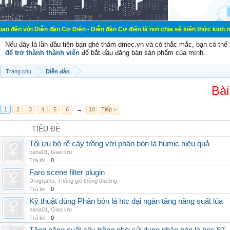
ễn đàn Cơ Điện - Diễn đàn Cơ điện là nơi chia sẽ kiến thức kinh nghiệm trong 
Nếu đây là lần đầu tiên bạn ghé thăm dmec.vn và có thắc mắc, bạn có th
để trở thành thành viên
để bắt đầu đăng bán sản phẩm của mình.
Trang chủ
Diễn đàn
Bài
1
2
3
4
5
6
→
10
Tiếp >
TIÊU ĐỀ
Tối ưu bộ rễ cây trồng với phân bón lá humic hiệu quả
nana01
,
Giao lưu
Trả lời:
0
Faro scene filter plugin
Drograms
,
Thông gió thông thường
Trả lời:
0
Kỹ thuật dùng Phân bón lá htc đại ngàn tăng năng suất lúa
nana01
,
Giao lưu
Trả lời:
0