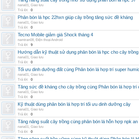
Tăng năng suất cây trồng nhờ sử dụng phân bón lá hpc 97
nana01
,
Giao lưu
Trả lời:
0
Phân bón lá hpc 22hxn giúp cây trồng tăng sức đề kháng
nana01
,
Giao lưu
Trả lời:
0
Tecno Mobile giảm giá Shock tháng 4
namtran08
,
Điện thoại Android
Trả lời:
9
Hướng dẫn kỹ thuật sử dụng phân bón lá hpc cho cây trồng
nana01
,
Giao lưu
Trả lời:
0
Tối ưu dinh dưỡng đất cùng Phân bón lá hợp trí super humi
nana01
,
Giao lưu
Trả lời:
0
Tăng sức đề kháng cho cây trồng cùng Phân bón lá hợp trí 
nana01
,
Giao lưu
Trả lời:
0
Kỹ thuật dùng phân bón lá hợp trí tối ưu dinh dưỡng cây
nana01
,
Giao lưu
Trả lời:
0
Tăng năng suất cây trồng cùng phân bón lá hỗn hợp npk an
nana01
,
Giao lưu
Trả lời:
0