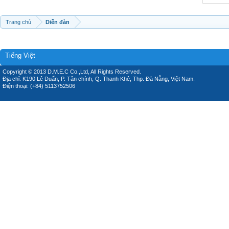
Trang chủ
Diễn đàn
Tiếng Việt
Copyright © 2013 D.M.E.C Co.,Ltd, All Rights Reserved.
Địa chỉ: K190 Lê Duẩn, P. Tân chính, Q. Thanh Khê, Thp. Đà Nẵng, Việt Nam.
Điện thoại: (+84) 5113752506