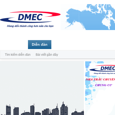
Trang chủ
Diễn đàn
Thành viên
Tìm kiếm diễn đàn
Bài viết gần đây