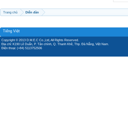
Trang chủ
Diễn đàn
Tiếng Việt
Copyright © 2013 D.M.E.C Co.,Ltd, All Rights Reserved.
Địa chỉ: K190 Lê Duẩn, P. Tân chính, Q. Thanh Khê, Thp. Đà Nẵng, Việt Nam.
Điện thoại: (+84) 5113752506