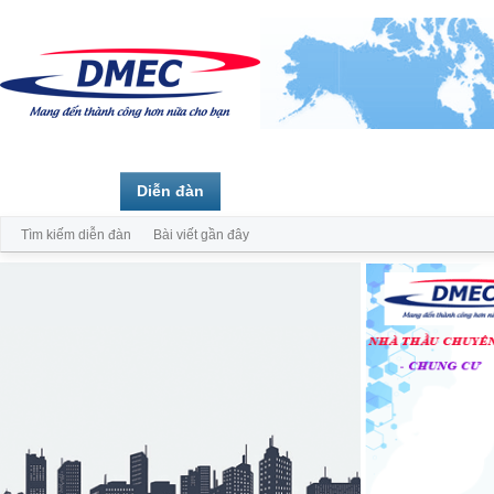
Trang chủ
Diễn đàn
Thành viên
Tìm kiếm diễn đàn
Bài viết gần đây