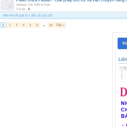
Pallet nhựa Paulan - Giải pháp lưu trữ và vận chuyển hàng
tahawa
,
Các thiết bị khác
Trả lời:
0
Hiển thị kết quả từ 1 đến 20 của 200
1
2
3
4
5
6
→
10
Tiếp >
Đă
Liê