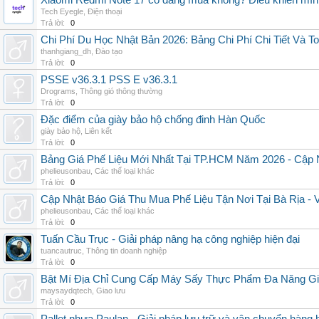
Xiaomi Redmi Note 17 có đáng mua không? Điều khiến mình 
Tech Eyegle
,
Điện thoại
Trả lời:
0
Chi Phí Du Học Nhật Bản 2026: Bảng Chi Phí Chi Tiết Và T
thanhgiang_dh
,
Đào tạo
Trả lời:
0
PSSE v36.3.1 PSS E v36.3.1
Drograms
,
Thông gió thông thường
Trả lời:
0
Đặc điểm của giày bảo hộ chống đinh Hàn Quốc
giày bảo hộ
,
Liên kết
Trả lời:
0
Bảng Giá Phế Liệu Mới Nhất Tại TP.HCM Năm 2026 - Cập 
phelieusonbau
,
Các thể loại khác
Trả lời:
0
Cập Nhật Báo Giá Thu Mua Phế Liệu Tận Nơi Tại Bà Rịa -
phelieusonbau
,
Các thể loại khác
Trả lời:
0
Tuấn Cầu Trục - Giải pháp nâng hạ công nghiệp hiện đại
tuancautruc
,
Thông tin doanh nghiệp
Trả lời:
0
Bật Mí Địa Chỉ Cung Cấp Máy Sấy Thực Phẩm Đa Năng G
maysaydqtech
,
Giao lưu
Trả lời:
0