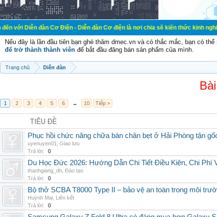
đàn Cơ Điện - Diễn đàn Cơ điện là nơi chia sẽ kiến thức kinh nghiệm trong lãn
Nếu đây là lần đầu tiên bạn ghé thăm dmec.vn và có thắc mắc, bạn có th
để trở thành thành viên
để bắt đầu đăng bán sản phẩm của mình.
Trang chủ
Diễn đàn
Bài
1
2
3
4
5
6
→
10
Tiếp >
TIÊU ĐỀ
Phục hồi chức năng chữa bàn chân bẹt ở Hải Phòng tận gố
uyenuyen01
,
Giao lưu
Trả lời:
0
Du Học Đức 2026: Hướng Dẫn Chi Tiết Điều Kiện, Chi Phí
thanhgiang_dh
,
Đào tạo
Trả lời:
0
Bộ thở SCBA T8000 Type II – bảo vệ an toàn trong môi trườ
Huỳnh Mai
,
Liên kết
Trả lời:
0