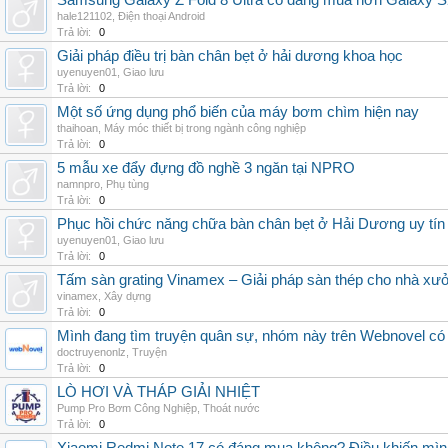
Samsung Galaxy Z Fold 8 Ultra có đáng mua hơn Galaxy S
hale121102
,
Điện thoại Android
Trả lời:
0
Giải pháp điều trị bàn chân bẹt ở hải dương khoa học
uyenuyen01
,
Giao lưu
Trả lời:
0
Một số ứng dụng phổ biến của máy bơm chìm hiện nay
thaihoan
,
Máy móc thiết bị trong ngành công nghiệp
Trả lời:
0
5 mẫu xe đẩy đựng đồ nghề 3 ngăn tại NPRO
namnpro
,
Phụ tùng
Trả lời:
0
Phục hồi chức năng chữa bàn chân bẹt ở Hải Dương uy tín
uyenuyen01
,
Giao lưu
Trả lời:
0
Tấm sàn grating Vinamex – Giải pháp sàn thép cho nhà xưở
vinamex
,
Xây dựng
Trả lời:
0
Mình đang tìm truyện quân sự, nhóm này trên Webnovel có
doctruyenonlz
,
Truyện
Trả lời:
0
LÒ HƠI VÀ THÁP GIẢI NHIỆT
Pump Pro Bơm Công Nghiệp
,
Thoát nước
Trả lời:
0