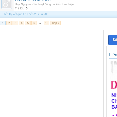
Đồ chơi cho bé 3 tuổi
Huy Nguyen
,
Các hoạt động dự kiến thực hiện
Trả lời:
0
Hiển thị kết quả từ 1 đến 20 của 200
1
2
3
4
5
6
→
10
Tiếp >
Đă
Liê