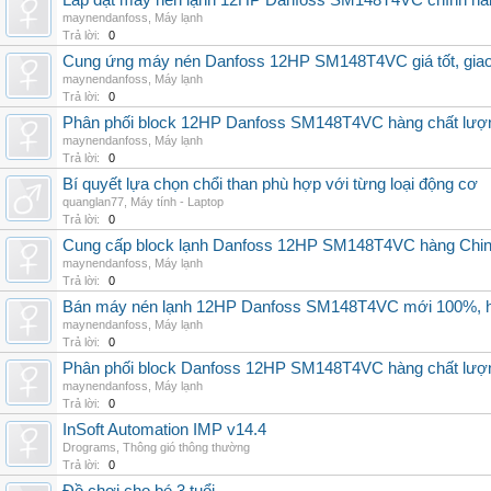
Lắp đặt máy nén lạnh 12HP Danfoss SM148T4VC chính hãng, 
maynendanfoss
,
Máy lạnh
Trả lời:
0
Cung ứng máy nén Danfoss 12HP SM148T4VC giá tốt, giao h
maynendanfoss
,
Máy lạnh
Trả lời:
0
Phân phối block 12HP Danfoss SM148T4VC hàng chất lượng,
maynendanfoss
,
Máy lạnh
Trả lời:
0
Bí quyết lựa chọn chổi than phù hợp với từng loại động cơ
quanglan77
,
Máy tính - Laptop
Trả lời:
0
Cung cấp block lạnh Danfoss 12HP SM148T4VC hàng China, g
maynendanfoss
,
Máy lạnh
Trả lời:
0
Bán máy nén lạnh 12HP Danfoss SM148T4VC mới 100%, hà
maynendanfoss
,
Máy lạnh
Trả lời:
0
Phân phối block Danfoss 12HP SM148T4VC hàng chất lượng
maynendanfoss
,
Máy lạnh
Trả lời:
0
InSoft Automation IMP v14.4
Drograms
,
Thông gió thông thường
Trả lời:
0