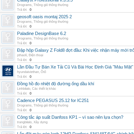
Catalyst Professional v.3.3.5
Drograms
,
Thông gió thông thường
Trả lời:
0
geosoft oasis montaj 2025 2
Drograms
,
Thông gió thông thường
Trả lời:
0
Paladine DesignBase 6.2
Drograms
,
Thông gió thông thường
Trả lời:
0
Đập hộp Galaxy Z Fold8 đợt đầu: Khi việc nhận máy mới tr
pthao6
,
Điện thoại
Trả lời:
0
Lần Đầu Tự Bán Xe Tải Cũ Và Bài Học Định Giá "Máu Mặt"
hyundaiviethan
,
Ôtô
Trả lời:
0
Đồng hồ đo nhiệt độ đường ống dầu khí
Linhbilalo
,
Các thiết bị khác
Trả lời:
0
Cadence PEGASUS 25.12 for IC251
Drograms
,
Thông gió thông thường
Trả lời:
0
Công tắc áp suất Danfoss KP1 – vì sao nên lựa chọn?
trangbilalo
,
Xây dựng
Trả lời:
0