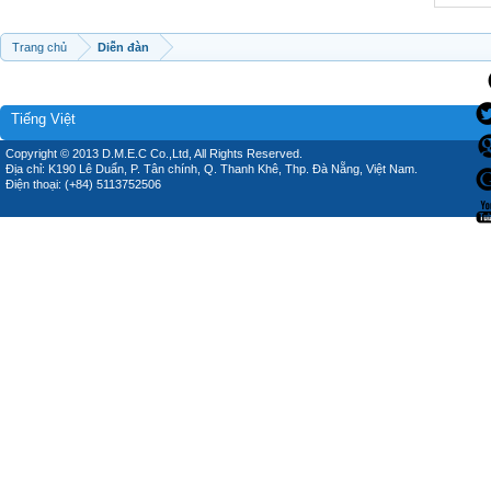
Trang chủ
Diễn đàn
Tiếng Việt
Copyright © 2013 D.M.E.C Co.,Ltd, All Rights Reserved.
Địa chỉ: K190 Lê Duẩn, P. Tân chính, Q. Thanh Khê, Thp. Đà Nẵng, Việt Nam.
Điện thoại: (+84) 5113752506