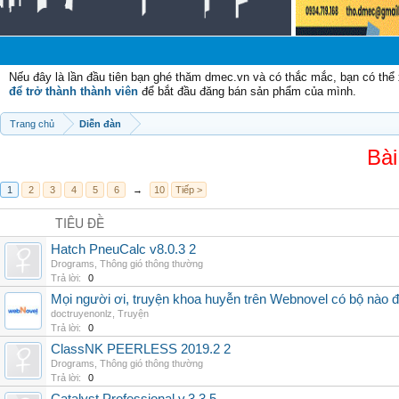
Nếu đây là lần đầu tiên bạn ghé thăm dmec.vn và có thắc mắc, bạn có th
để trở thành thành viên
để bắt đầu đăng bán sản phẩm của mình.
Trang chủ
Diễn đàn
Bài
1
2
3
4
5
6
→
10
Tiếp >
TIÊU ĐỀ
Hatch PneuCalc v8.0.3 2
Drograms
,
Thông gió thông thường
Trả lời:
0
Mọi người ơi, truyện khoa huyễn trên Webnovel có bộ nào
doctruyenonlz
,
Truyện
Trả lời:
0
ClassNK PEERLESS 2019.2 2
Drograms
,
Thông gió thông thường
Trả lời:
0