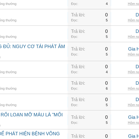
hông thường
Đọc:
4
Hôm na
Trả lời:
0
D
hông thường
Đọc:
5
Hôm na
Trả lời:
0
D
hông thường
Đọc:
5
Hôm na
 ĐỦ: NGUY CƠ TÁI PHÁT ÂM
Trả lời:
0
Gia 
Đọc:
5
Hôm na
e
Trả lời:
0
D
hông thường
Đọc:
4
Hôm na
Trả lời:
0
D
hông thường
Đọc:
6
Hôm na
Trả lời:
0
D
hông thường
Đọc:
5
Hôm na
 RỐI LOẠN MỠ MÁU LÀ "MỐI
Trả lời:
0
Gia 
Đọc:
5
Hôm na
e
ĐỂ PHÁT HIỆN BỆNH VÕNG
Trả lời:
0
Gia 