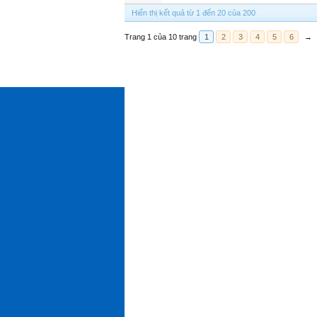
Hiển thị kết quả từ 1 đến 20 của 200
Trang 1 của 10 trang
1
2
3
4
5
6
→