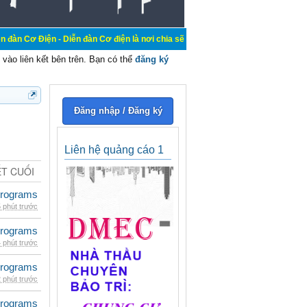
 Diễn đàn Cơ điện là nơi chia sẽ kiến thức kinh nghiệm trong lãnh vực cơ điện
vào liên kết bên trên. Bạn có thể
đăng ký
Đăng nhập / Đăng ký
Liên hệ quảng cáo 1
ẾT CUỐI
rograms
 phút trước
rograms
 phút trước
rograms
 phút trước
rograms