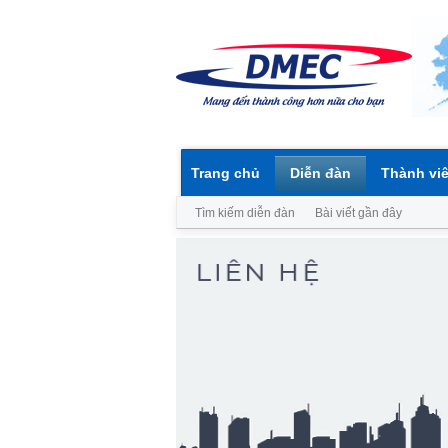
Trang chủ
Diễn đàn
Thành vi
Tìm kiếm diễn đàn
Bài viết gần đây