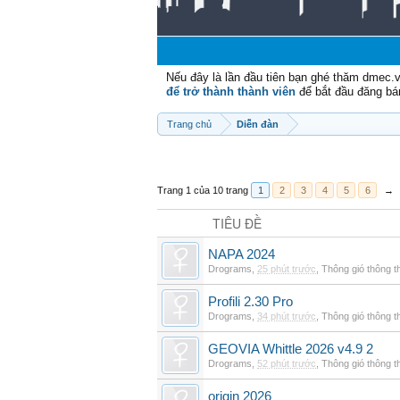
Nếu đây là lần đầu tiên bạn ghé thăm dmec.
để trở thành thành viên
để bắt đầu đăng bá
Trang chủ
Diễn đàn
Trang 1 của 10 trang
1
2
3
4
5
6
→
TIÊU ĐỀ
NAPA 2024
Drograms
,
25 phút trước
,
Thông gió thông 
Profili 2.30 Pro
Drograms
,
34 phút trước
,
Thông gió thông 
GEOVIA Whittle 2026 v4.9 2
Drograms
,
52 phút trước
,
Thông gió thông 
origin 2026