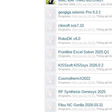
MẠC ĐÁI THÁO ĐƯỜNG?
Gia Hân 1994
,
Hôm nay lúc 04:47
,
Sức khỏ
geogiga seismic Pro 9.3 2
Drograms
,
Hôm nay lúc 04:34
,
Thông gió t
cliosoft sos7.10
Drograms
,
Hôm nay lúc 04:27
,
Thông gió t
RoboDK v6.0
Drograms
,
Hôm nay lúc 04:20
,
Thông gió t
Frontline Excel Solver 2025 Q1
Drograms
,
Hôm nay lúc 04:12
,
Thông gió t
KISSsoft KISSsys 2026.0 2
Drograms
,
Hôm nay lúc 04:05
,
Thông gió t
CosmothermX2022
Drograms
,
Hôm nay lúc 03:59
,
Thông gió t
RF Synthesis Genesys 2025
Drograms
,
Hôm nay lúc 03:51
,
Thông gió t
Filou NC Gorilla 2026.03.31
Drograms
,
Hôm nay lúc 03:44
,
Thông gió t