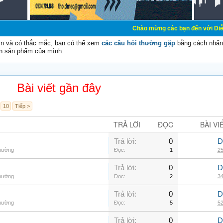
Chào mừng các bạn đến với Diễn đàn Cơ Điện -
vn và có thắc mắc, bạn có thể xem
các câu hỏi thường gặp
bằng cách nhấn 
n sản phẩm của mình.
Bài viết gần đây
10
Tiếp >
TRẢ LỜI
ĐỌC
BÀI VI
Trả lời:
0
D
thường
Đọc:
1
25
Trả lời:
0
D
thường
Đọc:
2
34
Trả lời:
0
D
thường
Đọc:
5
52
Trả lời:
0
D