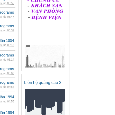
y lúc 05:55
rograms
y lúc 05:47
rograms
y lúc 05:39
Hân 1994
y lúc 05:18
rograms
y lúc 05:14
rograms
y lúc 05:06
rograms
Liên hệ quảng cáo 2
y lúc 04:56
Hân 1994
y lúc 04:55
Hân 1994