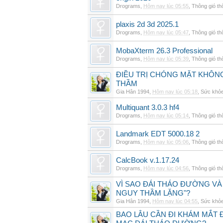
Drograms
,
Hôm nay lúc 05:55
,
Thông gió t
plaxis 2d 3d 2025.1
Drograms
,
Hôm nay lúc 05:47
,
Thông gió t
MobaXterm 26.3 Professional
Drograms
,
Hôm nay lúc 05:39
,
Thông gió t
ĐIỀU TRỊ CHÓNG MẶT KHÔNG
THẦM
Gia Hân 1994
,
Hôm nay lúc 05:18
,
Sức khỏ
Multiquant 3.0.3 hf4
Drograms
,
Hôm nay lúc 05:14
,
Thông gió t
Landmark EDT 5000.18 2
Drograms
,
Hôm nay lúc 05:06
,
Thông gió t
CalcBook v.1.17.24
Drograms
,
Hôm nay lúc 04:56
,
Thông gió t
VÌ SAO ĐÁI THÁO ĐƯỜNG VÀ
NGUY THẦM LẶNG"?
Gia Hân 1994
,
Hôm nay lúc 04:55
,
Sức khỏ
BAO LÂU CẦN ĐI KHÁM MẮT 