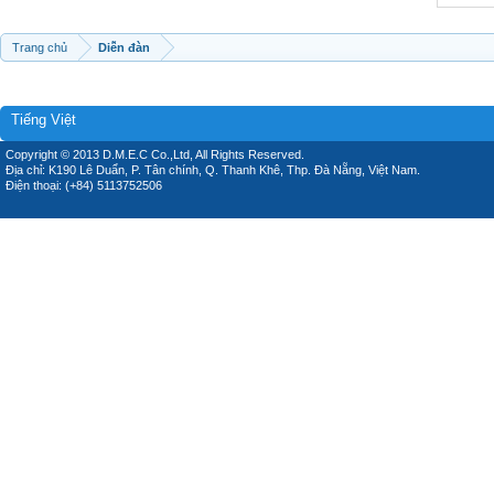
Trang chủ
Diễn đàn
Tiếng Việt
Copyright © 2013 D.M.E.C Co.,Ltd, All Rights Reserved.
Địa chỉ: K190 Lê Duẩn, P. Tân chính, Q. Thanh Khê, Thp. Đà Nẵng, Việt Nam.
Điện thoại: (+84) 5113752506