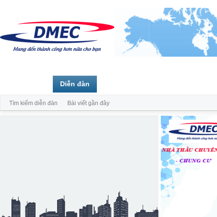
Trang chủ
Diễn đàn
Thành viên
Tìm kiếm diễn đàn
Bài viết gần đây