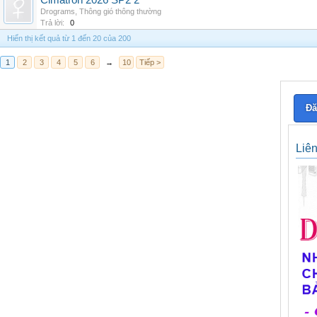
Cimatron 2026 SP2 2
Drograms
,
Thông gió thông thường
Trả lời:
0
Hiển thị kết quả từ 1 đến 20 của 200
1
2
3
4
5
6
→
10
Tiếp >
Đă
Liê