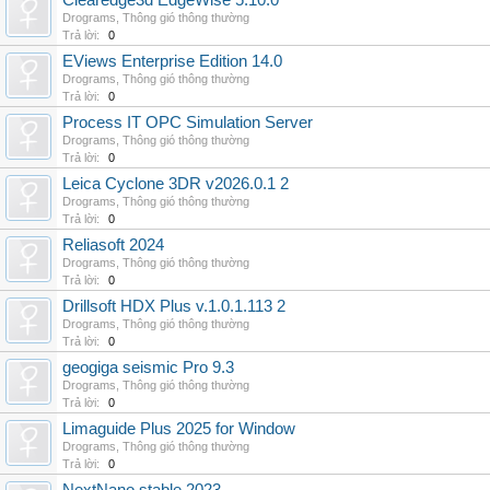
Clearedge3d EdgeWise 5.10.0
Drograms
,
Thông gió thông thường
Trả lời:
0
EViews Enterprise Edition 14.0
Drograms
,
Thông gió thông thường
Trả lời:
0
Process IT OPC Simulation Server
Drograms
,
Thông gió thông thường
Trả lời:
0
Leica Cyclone 3DR v2026.0.1 2
Drograms
,
Thông gió thông thường
Trả lời:
0
Reliasoft 2024
Drograms
,
Thông gió thông thường
Trả lời:
0
Drillsoft HDX Plus v.1.0.1.113 2
Drograms
,
Thông gió thông thường
Trả lời:
0
geogiga seismic Pro 9.3
Drograms
,
Thông gió thông thường
Trả lời:
0
Limaguide Plus 2025 for Window
Drograms
,
Thông gió thông thường
Trả lời:
0