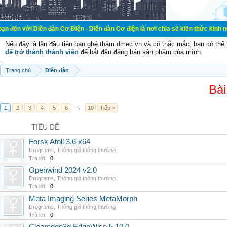
ễn đàn Cơ Điện - Diễn đàn Cơ điện là nơi chia sẽ kiến thức kinh nghiệm trong l
Nếu đây là lần đầu tiên bạn ghé thăm dmec.vn và có thắc mắc, bạn có th
để trở thành thành viên
để bắt đầu đăng bán sản phẩm của mình.
Trang chủ
Diễn đàn
Bài
1
2
3
4
5
6
→
10
Tiếp >
TIÊU ĐỀ
Forsk Atoll 3.6 x64
Drograms
,
Thông gió thông thường
Trả lời:
0
Openwind 2024 v2.0
Drograms
,
Thông gió thông thường
Trả lời:
0
Meta Imaging Series MetaMorph
Drograms
,
Thông gió thông thường
Trả lời:
0