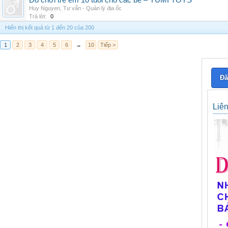
Đồ chơi trẻ em 10 tuổi cho các bé – YUMI TOYS
Huy Nguyen
,
Tư vấn - Quản lý địa ốc
Trả lời:
0
Hiển thị kết quả từ 1 đến 20 của 200
1
2
3
4
5
6
→
10
Tiếp >
Đă
Liê