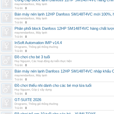
Cung cấp block lạnh Danfoss 12HP SM148T4VC hàng China, g
maynendanfoss
,
Máy lạnh
Trả lời:
0
Bán máy nén lạnh 12HP Danfoss SM148T4VC mới 100%, hà
maynendanfoss
,
Máy lạnh
Trả lời:
0
Phân phối block Danfoss 12HP SM148T4VC hàng chất lượng
maynendanfoss
,
Máy lạnh
Trả lời:
0
InSoft Automation IMP v14.4
Drograms
,
Thông gió thông thường
Trả lời:
0
Đồ chơi cho bé 3 tuổi
Huy Nguyen
,
Các hoạt động dự kiến thực hiện
Trả lời:
0
Bán máy nén lạnh Danfoss 12HP SM148T4VC nhập khẩu China
maynendanfoss
,
Máy lạnh
Trả lời:
0
Đồ chơi thiếu nhi dành cho các bé mọi lứa tuổi
Huy Nguyen
,
Góp ý xây dựng
Trả lời:
0
GT-SUITE 2026
Drograms
,
Thông gió thông thường
Trả lời:
0