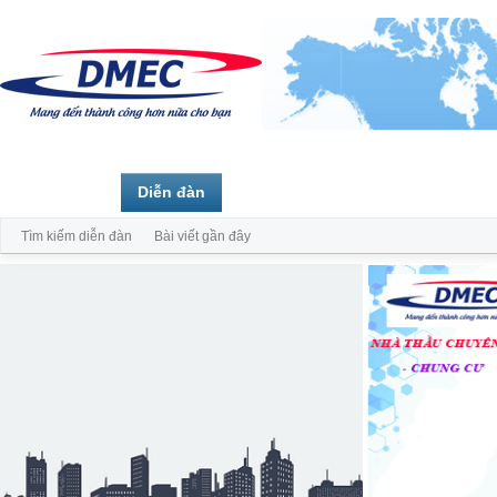
Trang chủ
Diễn đàn
Thành viên
Tìm kiếm diễn đàn
Bài viết gần đây