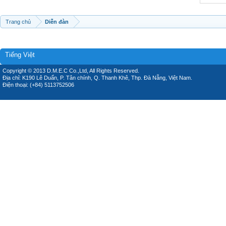
Trang chủ
Diễn đàn
Tiếng Việt
Copyright © 2013 D.M.E.C Co.,Ltd, All Rights Reserved.
Địa chỉ: K190 Lê Duẩn, P. Tân chính, Q. Thanh Khê, Thp. Đà Nẵng, Việt Nam.
Điện thoại: (+84) 5113752506