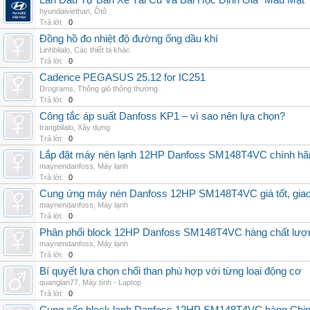
Lần Đầu Tự Bán Xe Tải Cũ Và Bài Học Định Giá "Máu Mặt"
hyundaiviethan
,
Ôtô
Trả lời:
0
Đồng hồ đo nhiệt độ đường ống dầu khí
Linhbilalo
,
Các thiết bị khác
Trả lời:
0
Cadence PEGASUS 25.12 for IC251
Drograms
,
Thông gió thông thường
Trả lời:
0
Công tắc áp suất Danfoss KP1 – vì sao nên lựa chọn?
trangbilalo
,
Xây dựng
Trả lời:
0
Lắp đặt máy nén lạnh 12HP Danfoss SM148T4VC chính hãng, 
maynendanfoss
,
Máy lạnh
Trả lời:
0
Cung ứng máy nén Danfoss 12HP SM148T4VC giá tốt, giao h
maynendanfoss
,
Máy lạnh
Trả lời:
0
Phân phối block 12HP Danfoss SM148T4VC hàng chất lượng,
maynendanfoss
,
Máy lạnh
Trả lời:
0
Bí quyết lựa chọn chổi than phù hợp với từng loại động cơ
quanglan77
,
Máy tính - Laptop
Trả lời:
0