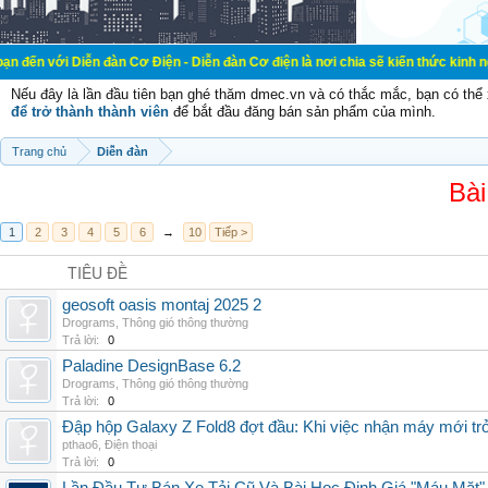
ễn đàn Cơ Điện - Diễn đàn Cơ điện là nơi chia sẽ kiến thức kinh nghiệm trong l
Nếu đây là lần đầu tiên bạn ghé thăm dmec.vn và có thắc mắc, bạn có th
để trở thành thành viên
để bắt đầu đăng bán sản phẩm của mình.
Trang chủ
Diễn đàn
Bài
1
2
3
4
5
6
→
10
Tiếp >
TIÊU ĐỀ
geosoft oasis montaj 2025 2
Drograms
,
Thông gió thông thường
Trả lời:
0
Paladine DesignBase 6.2
Drograms
,
Thông gió thông thường
Trả lời:
0
Đập hộp Galaxy Z Fold8 đợt đầu: Khi việc nhận máy mới tr
pthao6
,
Điện thoại
Trả lời:
0