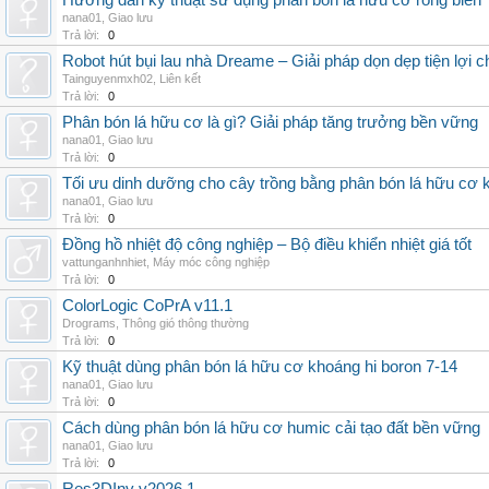
Hướng dẫn kỹ thuật sử dụng phân bón lá hữu cơ rong biển
nana01
,
Giao lưu
Trả lời:
0
Robot hút bụi lau nhà Dreame – Giải pháp dọn dẹp tiện lợi ch
Tainguyenmxh02
,
Liên kết
Trả lời:
0
Phân bón lá hữu cơ là gì? Giải pháp tăng trưởng bền vững
nana01
,
Giao lưu
Trả lời:
0
Tối ưu dinh dưỡng cho cây trồng bằng phân bón lá hữu cơ
nana01
,
Giao lưu
Trả lời:
0
Đồng hồ nhiệt độ công nghiệp – Bộ điều khiển nhiệt giá tốt
vattunganhnhiet
,
Máy móc công nghiệp
Trả lời:
0
ColorLogic CoPrA v11.1
Drograms
,
Thông gió thông thường
Trả lời:
0
Kỹ thuật dùng phân bón lá hữu cơ khoáng hi boron 7-14
nana01
,
Giao lưu
Trả lời:
0
Cách dùng phân bón lá hữu cơ humic cải tạo đất bền vững
nana01
,
Giao lưu
Trả lời:
0