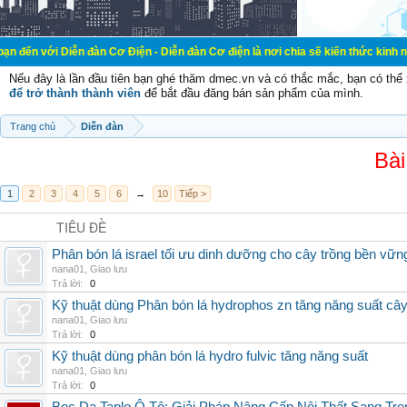
ễn đàn Cơ Điện - Diễn đàn Cơ điện là nơi chia sẽ kiến thức kinh nghiệm trong 
Nếu đây là lần đầu tiên bạn ghé thăm dmec.vn và có thắc mắc, bạn có th
để trở thành thành viên
để bắt đầu đăng bán sản phẩm của mình.
Trang chủ
Diễn đàn
Bài
1
2
3
4
5
6
→
10
Tiếp >
TIÊU ĐỀ
Phân bón lá israel tối ưu dinh dưỡng cho cây trồng bền vữn
nana01
,
Giao lưu
Trả lời:
0
Kỹ thuật dùng Phân bón lá hydrophos zn tăng năng suất câ
nana01
,
Giao lưu
Trả lời:
0
Kỹ thuật dùng phân bón lá hydro fulvic tăng năng suất
nana01
,
Giao lưu
Trả lời:
0