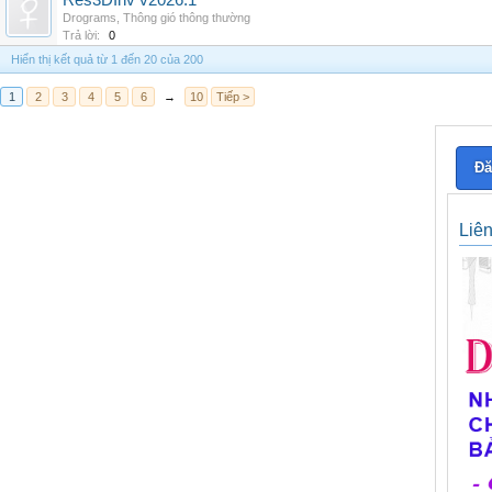
Res3DInv v2026.1
Drograms
,
Thông gió thông thường
Trả lời:
0
Hiển thị kết quả từ 1 đến 20 của 200
1
2
3
4
5
6
→
10
Tiếp >
Đă
Liê