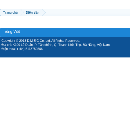
Trang chủ
Diễn đàn
Tiếng Việt
Copyright © 2013 D.M.E.C Co.,Ltd, All Rights Reserved.
Địa chỉ: K190 Lê Duẩn, P. Tân chính, Q. Thanh Khê, Thp. Đà Nẵng, Việt Nam.
Điện thoại: (+84) 5113752506