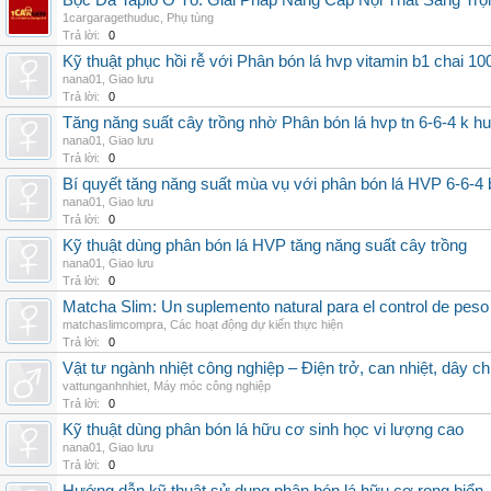
Bọc Da Taplo Ô Tô: Giải Pháp Nâng Cấp Nội Thất Sang Trọ
1cargaragethuduc
,
Phụ tùng
Trả lời:
0
Kỹ thuật phục hồi rễ với Phân bón lá hvp vitamin b1 chai 10
nana01
,
Giao lưu
Trả lời:
0
Tăng năng suất cây trồng nhờ Phân bón lá hvp tn 6-6-4 k h
nana01
,
Giao lưu
Trả lời:
0
Bí quyết tăng năng suất mùa vụ với phân bón lá HVP 6-6-4 
nana01
,
Giao lưu
Trả lời:
0
Kỹ thuật dùng phân bón lá HVP tăng năng suất cây trồng
nana01
,
Giao lưu
Trả lời:
0
Matcha Slim: Un suplemento natural para el control de peso
matchaslimcompra
,
Các hoạt động dự kiến thực hiện
Trả lời:
0
Vật tư ngành nhiệt công nghiệp – Điện trở, can nhiệt, dây ch
vattunganhnhiet
,
Máy móc công nghiệp
Trả lời:
0
Kỹ thuật dùng phân bón lá hữu cơ sinh học vi lượng cao
nana01
,
Giao lưu
Trả lời:
0