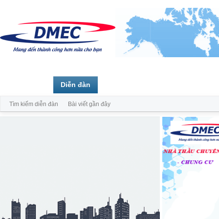
Trang chủ
Diễn đàn
Thành viên
Tìm kiếm diễn đàn
Bài viết gần đây