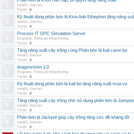
Phân bón lá kno3 cao cấp: Bí quyết tăng năng suất
nana01
,
Giao lưu
Trả lời:
0
Kỹ thuật dùng phân bón lá Kina Ado Ethephon tăng năng suấ
nana01
,
Giao lưu
Trả lời:
0
Process IT OPC Simulation Server
Drograms
,
Thông gió thông thường
Trả lời:
0
Tăng năng suất cây trồng cùng Phân bón lá kali canxi bo
nana01
,
Giao lưu
Trả lời:
0
dragonvision 1.0
Drograms
,
Thông gió thông thường
Trả lời:
0
Kỹ thuật dùng phân bón lá kali bo tăng năng suất mùa vụ
nana01
,
Giao lưu
Trả lời:
0
Tăng năng suất cây trồng nhờ sử dụng phân bón lá Jumpsta
nana01
,
Giao lưu
Trả lời:
0
Phân bón lá Jackpot giúp cây trồng tăng sức đề kháng tốt
nana01
,
Giao lưu
Trả lời:
0