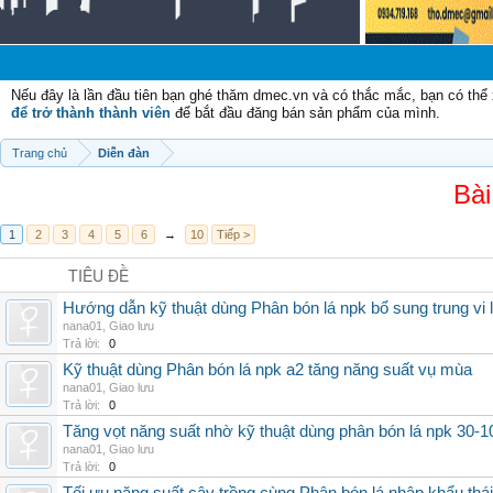
Nếu đây là lần đầu tiên bạn ghé thăm dmec.vn và có thắc mắc, bạn có th
để trở thành thành viên
để bắt đầu đăng bán sản phẩm của mình.
Trang chủ
Diễn đàn
Bài
1
2
3
4
5
6
→
10
Tiếp >
TIÊU ĐỀ
Hướng dẫn kỹ thuật dùng Phân bón lá npk bổ sung trung vi
nana01
,
Giao lưu
Trả lời:
0
Kỹ thuật dùng Phân bón lá npk a2 tăng năng suất vụ mùa
nana01
,
Giao lưu
Trả lời:
0
Tăng vọt năng suất nhờ kỹ thuật dùng phân bón lá npk 30-1
nana01
,
Giao lưu
Trả lời:
0