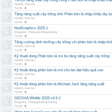
Tối ưu năng suất cây trồng cùng Phân bón lá nhập khẩu thái
nana01
,
Giao lưu
Trả lời:
0
Tăng năng suất cây trồng nhờ Phân bón lá nhập khẩu tây b
nana01
,
Giao lưu
Trả lời:
0
NedGraphics 2025.1
Drograms
,
Thông gió thông thường
Trả lời:
0
Tăng cường dinh dưỡng cây trồng với phân bón lá nhập kh
nana01
,
Giao lưu
Trả lời:
0
Kỹ thuật dùng Phân bón lá mx bo tăng năng suất cây trồng
nana01
,
Giao lưu
Trả lời:
0
Kỹ thuật dùng phân bón lá mít cho lan đạt hiệu quả cao
nana01
,
Giao lưu
Trả lời:
0
Kỹ thuật dùng phân bón lá Michael Jack tăng năng suất
nana01
,
Giao lưu
Trả lời:
0
GEOVIA Whittle 2026 v4.9 2
Drograms
,
Thông gió thông thường
Trả lời:
0