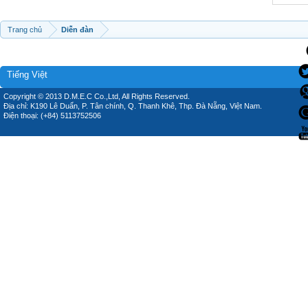
Trang chủ
Diễn đàn
Tiếng Việt
Copyright © 2013 D.M.E.C Co.,Ltd, All Rights Reserved.
Địa chỉ: K190 Lê Duẩn, P. Tân chính, Q. Thanh Khê, Thp. Đà Nẵng, Việt Nam.
Điện thoại: (+84) 5113752506