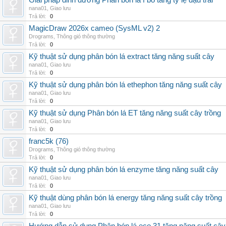
Giải pháp dinh dưỡng Phân bón lá f bo tăng tỷ lệ đậu trái
nana01
,
Giao lưu
Trả lời:
0
MagicDraw 2026x cameo (SysML v2) 2
Drograms
,
Thông gió thông thường
Trả lời:
0
Kỹ thuật sử dụng phân bón lá extract tăng năng suất cây
nana01
,
Giao lưu
Trả lời:
0
Kỹ thuật sử dụng phân bón lá ethephon tăng năng suất cây
nana01
,
Giao lưu
Trả lời:
0
Kỹ thuật sử dụng Phân bón lá ET tăng năng suất cây trồng
nana01
,
Giao lưu
Trả lời:
0
franc5k (76)
Drograms
,
Thông gió thông thường
Trả lời:
0
Kỹ thuật sử dụng phân bón lá enzyme tăng năng suất cây
nana01
,
Giao lưu
Trả lời:
0
Kỹ thuật dùng phân bón lá energy tăng năng suất cây trồng
nana01
,
Giao lưu
Trả lời:
0