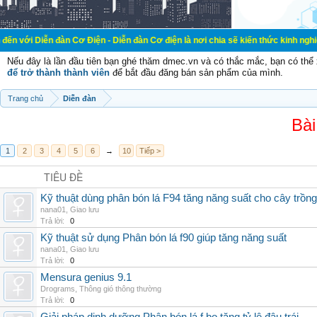
đàn Cơ Điện - Diễn đàn Cơ điện là nơi chia sẽ kiến thức kinh nghiệm trong lãnh
Nếu đây là lần đầu tiên bạn ghé thăm dmec.vn và có thắc mắc, bạn có th
để trở thành thành viên
để bắt đầu đăng bán sản phẩm của mình.
Trang chủ
Diễn đàn
Bài
1
2
3
4
5
6
→
10
Tiếp >
TIÊU ĐỀ
Kỹ thuật dùng phân bón lá F94 tăng năng suất cho cây trồng
nana01
,
Giao lưu
Trả lời:
0
Kỹ thuật sử dụng Phân bón lá f90 giúp tăng năng suất
nana01
,
Giao lưu
Trả lời:
0
Mensura genius 9.1
Drograms
,
Thông gió thông thường
Trả lời:
0