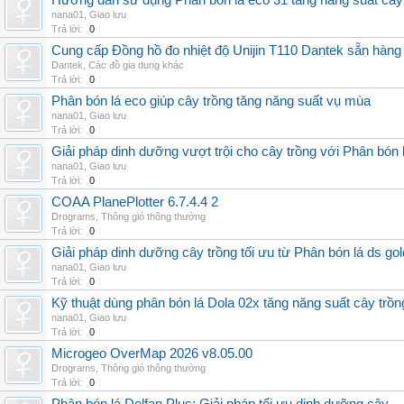
Hướng dẫn sử dụng Phân bón lá eco 31 tăng năng suất cây
nana01
,
Giao lưu
Trả lời:
0
Cung cấp Đồng hồ đo nhiệt độ Unijin T110 Dantek sẵn hàng 
Dantek
,
Các đồ gia dụng khác
Trả lời:
0
Phân bón lá eco giúp cây trồng tăng năng suất vụ mùa
nana01
,
Giao lưu
Trả lời:
0
Giải pháp dinh dưỡng vượt trội cho cây trồng với Phân bón 
nana01
,
Giao lưu
Trả lời:
0
COAA PlanePlotter 6.7.4.4 2
Drograms
,
Thông gió thông thường
Trả lời:
0
Giải pháp dinh dưỡng cây trồng tối ưu từ Phân bón lá ds gol
nana01
,
Giao lưu
Trả lời:
0
Kỹ thuật dùng phân bón lá Dola 02x tăng năng suất cây trồn
nana01
,
Giao lưu
Trả lời:
0
Microgeo OverMap 2026 v8.05.00
Drograms
,
Thông gió thông thường
Trả lời:
0