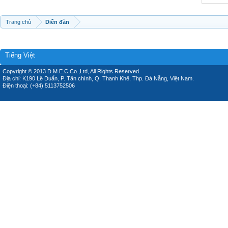
Trang chủ
Diễn đàn
Tiếng Việt
Copyright © 2013 D.M.E.C Co.,Ltd, All Rights Reserved.
Địa chỉ: K190 Lê Duẩn, P. Tân chính, Q. Thanh Khê, Thp. Đà Nẵng, Việt Nam.
Điện thoại: (+84) 5113752506