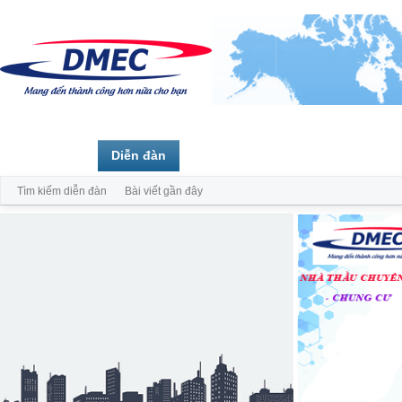
Trang chủ
Diễn đàn
Thành viên
Tìm kiếm diễn đàn
Bài viết gần đây