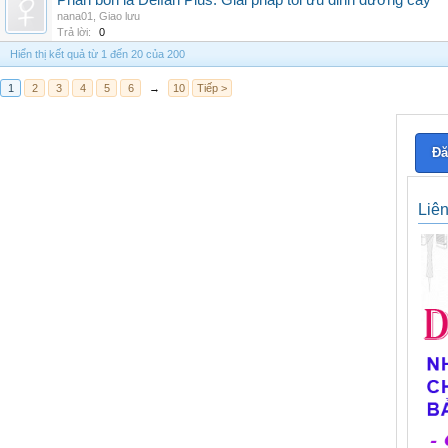
Phân bón lá Delfan Plus: Giải pháp tối ưu dinh dưỡng cây
nana01
,
Giao lưu
Trả lời:
0
Hiển thị kết quả từ 1 đến 20 của 200
1
2
3
4
5
6
→
10
Tiếp >
Đă
Liê