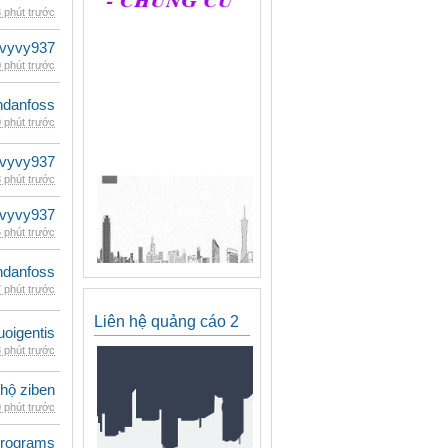
 phút trước
vyvy937
 phút trước
danfoss
 phút trước
vyvy937
 phút trước
vyvy937
 phút trước
danfoss
 phút trước
Liên hệ quảng cáo 2
oigentis
 phút trước
 hộ ziben
 phút trước
rograms