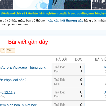
a sẽ kiến thức kinh nghiệm trong lãnh vực cơ điện, mua bán, ký gửi, cho thuê 
vn và có thắc mắc, bạn có thể xem
các câu hỏi thường gặp
bằng cách nhấn 
n sản phẩm của mình.
Bài viết gần đây
10
Tiếp >
TRẢ LỜI
ĐỌC
BÀI VI
Trả lời:
0
h
n Aurora Viglacera Thăng Long
Đọc:
1
6
Trả lời:
0
ên chọn loại nào?
Đọc:
1
7
Trả lời:
0
D
 6.12.11 2
hường
Đọc:
1
8
Trả lời:
0
iệm sinh hóa, huyết học