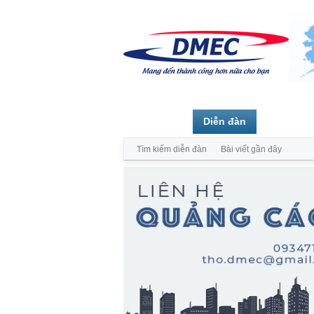
Trang chủ
Diễn đàn
Thành vi
Tìm kiếm diễn đàn
Bài viết gần đây