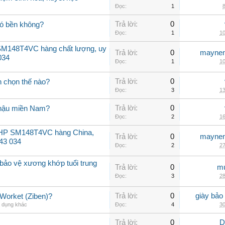
Đọc:
1
8
Trả lời:
0
có bền không?
Đọc:
1
10
SM148T4VC hàng chất lượng, uy
Trả lời:
0
maynen
034
Đọc:
1
10
Trả lời:
0
n chọn thế nào?
Đọc:
3
13
Trả lời:
0
í hậu miền Nam?
Đọc:
2
16
12HP SM148T4VC hàng China,
Trả lời:
0
maynen
143 034
Đọc:
2
27
bảo vệ xương khớp tuổi trung
Trả lời:
0
mu
Đọc:
3
28
Trả lời:
0
giày bảo
 Worket (Ziben)?
a dụng khác
Đọc:
4
30
Trả lời:
0
D