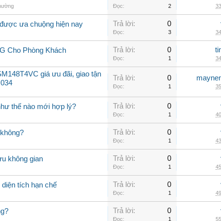
thường
Đọc:
2
33
Trả lời:
0
 được ưa chuộng hiện nay
Đọc:
3
34
Trả lời:
0
t
LG Cho Phòng Khách
Đọc:
1
34
M148T4VC giá ưu đãi, giao tận
Trả lời:
0
maynen
 034
Đọc:
1
35
Trả lời:
0
như thế nào mới hợp lý?
Đọc:
1
40
Trả lời:
0
 không?
Đọc:
1
43
Trả lời:
0
ưu không gian
Đọc:
1
45
Trả lời:
0
diện tích hạn chế
Đọc:
1
49
Trả lời:
0
ng?
Đọc:
1
55