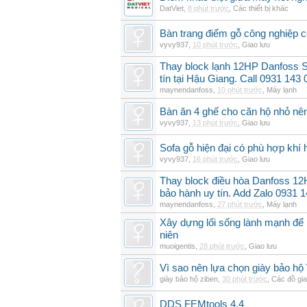
DatViet
,
8 phút trước
,
Các thiết bị khác
Bàn trang điểm gỗ công nghiệp 
vyvy937
,
10 phút trước
,
Giao lưu
Thay block lạnh 12HP Danfoss 
tín tại Hậu Giang. Call 0931 143 
maynendanfoss
,
10 phút trước
,
Máy lạnh
Bàn ăn 4 ghế cho căn hộ nhỏ nê
vyvy937
,
13 phút trước
,
Giao lưu
Sofa gỗ hiện đại có phù hợp kh
vyvy937
,
16 phút trước
,
Giao lưu
Thay block điều hòa Danfoss 
bảo hành uy tín. Add Zalo 0931 
maynendanfoss
,
27 phút trước
,
Máy lạnh
Xây dựng lối sống lành mạnh để 
niên
muoigentis
,
28 phút trước
,
Giao lưu
Vì sao nên lựa chọn giày bảo hộ
giày bảo hộ ziben
,
30 phút trước
,
Các đồ gi
DDS FEMtools 4.4