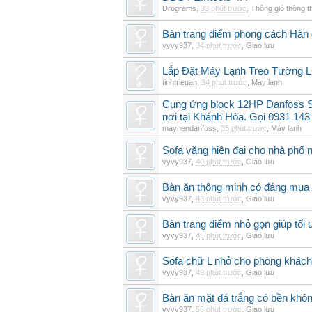
Drograms
,
33 phút trước
,
Thông gió thông 
Bàn trang điểm phong cách Hàn
vyvy937
,
34 phút trước
,
Giao lưu
Lắp Đặt Máy Lạnh Treo Tường 
tinhtrieuan
,
34 phút trước
,
Máy lạnh
Cung ứng block 12HP Danfoss S
nơi tại Khánh Hòa. Gọi 0931 143
maynendanfoss
,
35 phút trước
,
Máy lạnh
Sofa văng hiện đại cho nhà phố 
vyvy937
,
40 phút trước
,
Giao lưu
Bàn ăn thông minh có đáng mua
vyvy937
,
43 phút trước
,
Giao lưu
Bàn trang điểm nhỏ gọn giúp tối 
vyvy937
,
45 phút trước
,
Giao lưu
Sofa chữ L nhỏ cho phòng khách 
vyvy937
,
49 phút trước
,
Giao lưu
Bàn ăn mặt đá trắng có bền khô
vyvy937
,
55 phút trước
,
Giao lưu