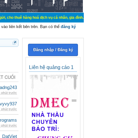
hàng hoá dịch vụ cá nhân, gia đình. Mua bán, ký gửi, cho thuê thiết bị hệ thốn
vào liên kết bên trên. Bạn có thể
đăng ký
Đăng nhập / Đăng ký
Liên hệ quảng cáo 1
ẾT CUỐI
adng243
 phút trước
vyvy937
 phút trước
rograms
 phút trước
DatViet