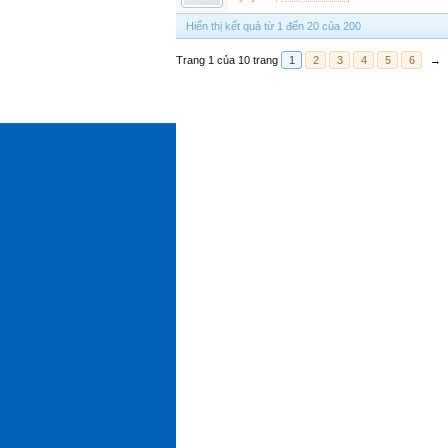
Hiển thị kết quả từ 1 đến 20 của 200
Trang 1 của 10 trang
1
2
3
4
5
6
→