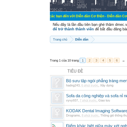
Chào mừng các bạn đến với Diễn đàn Cơ Điện - Diễn đàn Cơ điện là nơi chi
Nếu đây là lần đầu tiên bạn ghé thăm dmec.
để trở thành thành viên
để bắt đầu đăng bá
Trang chủ
Diễn đàn
Trang 1 của 10 trang
1
2
3
4
5
6
→
TIÊU ĐỀ
Bộ sưu tập ngói phẳng tráng me
hadng243
,
6 phút trước
,
Xây dựng
Sofa da công nghiệp và sofa nỉ n
vyvy937
,
7 phút trước
,
Giao lưu
KODAK Dental Imaging Software
Drograms
,
8 phút trước
,
Thông gió thông t
Điểm khác biệt giữa máy xét ngh