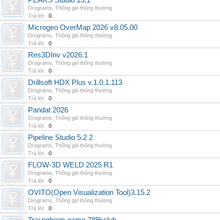
PEAKS Studio 13.1
Drograms
,
Thông gió thông thường
Trả lời:
0
Microgeo OverMap 2026 v8.05.00
Drograms
,
Thông gió thông thường
Trả lời:
0
Res3DInv v2026.1
Drograms
,
Thông gió thông thường
Trả lời:
0
Drillsoft HDX Plus v.1.0.1.113
Drograms
,
Thông gió thông thường
Trả lời:
0
Pandat 2026
Drograms
,
Thông gió thông thường
Trả lời:
0
Pipeline Studio 5.2 2
Drograms
,
Thông gió thông thường
Trả lời:
0
FLOW-3D WELD 2025 R1
Drograms
,
Thông gió thông thường
Trả lời:
0
OVITO(Open Visualization Tool)3.15.2
Drograms
,
Thông gió thông thường
Trả lời:
0