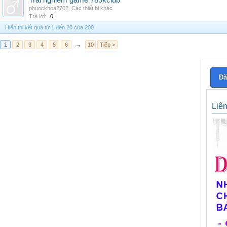
Trai nghiem game 789kclub
phuockhoa2702
,
Các thiết bị khác
Trả lời:
0
Hiển thị kết quả từ 1 đến 20 của 200
1
2
3
4
5
6
→
10
Tiếp >
Đă
Liê