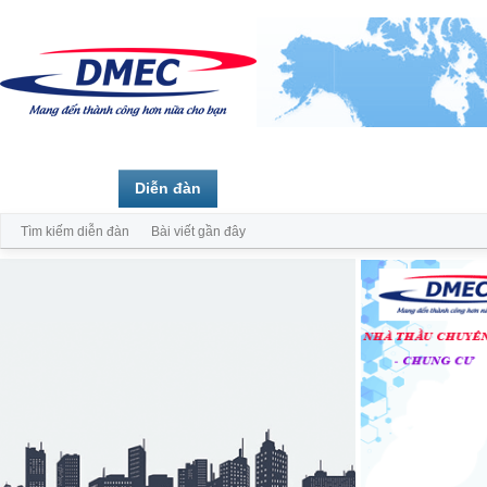
Trang chủ
Diễn đàn
Thành viên
Tìm kiếm diễn đàn
Bài viết gần đây