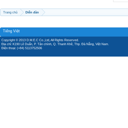
Trang chủ
Diễn đàn
Tiếng Việt
Copyright © 2013 D.M.E.C Co.,Ltd, All Rights Reserved.
Địa chỉ: K190 Lê Duẩn, P. Tân chính, Q. Thanh Khê, Thp. Đà Nẵng, Việt Nam.
Điện thoại: (+84) 5113752506