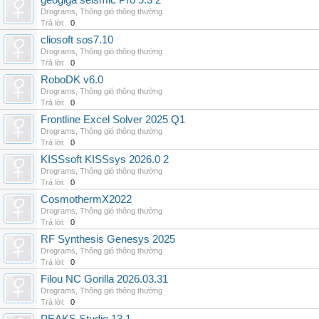
geogiga seismic Pro 9.3 2
Drograms
,
Thông gió thông thường
Trả lời:
0
cliosoft sos7.10
Drograms
,
Thông gió thông thường
Trả lời:
0
RoboDK v6.0
Drograms
,
Thông gió thông thường
Trả lời:
0
Frontline Excel Solver 2025 Q1
Drograms
,
Thông gió thông thường
Trả lời:
0
KISSsoft KISSsys 2026.0 2
Drograms
,
Thông gió thông thường
Trả lời:
0
CosmothermX2022
Drograms
,
Thông gió thông thường
Trả lời:
0
RF Synthesis Genesys 2025
Drograms
,
Thông gió thông thường
Trả lời:
0
Filou NC Gorilla 2026.03.31
Drograms
,
Thông gió thông thường
Trả lời:
0