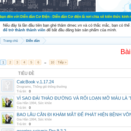
ễn đàn Cơ Điện - Diễn đàn Cơ điện là nơi chia sẽ kiến thức kinh nghiệm trong 
Nếu đây là lần đầu tiên bạn ghé thăm dmec.vn và có thắc mắc, bạn có th
để trở thành thành viên
để bắt đầu đăng bán sản phẩm của mình.
Trang chủ
Diễn đàn
Bài
1
2
3
4
5
6
→
10
Tiếp >
TIÊU ĐỀ
CalcBook v.1.17.24
Drograms
,
Thông gió thông thường
Trả lời:
0
VÌ SAO ĐÁI THÁO ĐƯỜNG VÀ RỐI LOẠN MỠ MÁU LÀ 
Gia Hân 1994
,
Sức khỏe
Trả lời:
0
BAO LÂU CẦN ĐI KHÁM MẮT ĐỂ PHÁT HIỆN BỆNH V
Gia Hân 1994
,
Sức khỏe
Trả lời:
0