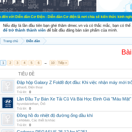
đàn Cơ Điện - Diễn đàn Cơ điện là nơi chia sẽ kiến thức kinh nghiệm trong lãn
Nếu đây là lần đầu tiên bạn ghé thăm dmec.vn và có thắc mắc, bạn có th
để trở thành thành viên
để bắt đầu đăng bán sản phẩm của mình.
Trang chủ
Diễn đàn
Bài
1
2
3
4
5
6
→
10
Tiếp >
TIÊU ĐỀ
Đập hộp Galaxy Z Fold8 đợt đầu: Khi việc nhận máy mới tr
pthao6
,
Điện thoại
Trả lời:
0
Lần Đầu Tự Bán Xe Tải Cũ Và Bài Học Định Giá "Máu Mặt"
hyundaiviethan
,
Ôtô
Trả lời:
0
Đồng hồ đo nhiệt độ đường ống dầu khí
Linhbilalo
,
Các thiết bị khác
Trả lời:
0