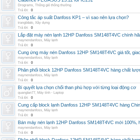
Cadence PEGASUS 25.12 for IC251
Drograms
,
Thông gió thông thường
Trả lời:
0
Công tắc áp suất Danfoss KP1 – vì sao nên lựa chọn?
trangbilalo
,
Xây dựng
Trả lời:
0
Lắp đặt máy nén lạnh 12HP Danfoss SM148T4VC chính hãng, 
maynendanfoss
,
Máy lạnh
Trả lời:
0
Cung ứng máy nén Danfoss 12HP SM148T4VC giá tốt, giao h
maynendanfoss
,
Máy lạnh
Trả lời:
0
Phân phối block 12HP Danfoss SM148T4VC hàng chất lượng,
maynendanfoss
,
Máy lạnh
Trả lời:
0
Bí quyết lựa chọn chổi than phù hợp với từng loại động cơ
quanglan77
,
Máy tính - Laptop
Trả lời:
0
Cung cấp block lạnh Danfoss 12HP SM148T4VC hàng China, g
maynendanfoss
,
Máy lạnh
Trả lời:
0
Bán máy nén lạnh 12HP Danfoss SM148T4VC mới 100%, hà
maynendanfoss
,
Máy lạnh
Trả lời:
0