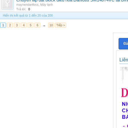
Chuyên lắp đặt block điều hòa Danfoss SM148T4VC tại Bình
maynendanfoss
,
Máy lạnh
Trả lời:
0
Hiển thị kết quả từ 1 đến 20 của 200
1
2
3
4
5
6
→
10
Tiếp >
Đă
Liê