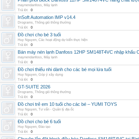
Phân phối block Danfoss 12HP SM148T4VC hàng chất lượng
maynendanfoss
,
Máy lạnh
Trả lời:
0
InSoft Automation IMP v14.4
Drograms
,
Thông gió thông thường
Trả lời:
0
Đồ chơi cho bé 3 tuổi
Huy Nguyen
,
Các hoạt động dự kiến thực hiện
Trả lời:
0
Bán máy nén lạnh Danfoss 12HP SM148T4VC nhập khẩu China
maynendanfoss
,
Máy lạnh
Trả lời:
0
Đồ chơi thiếu nhi dành cho các bé mọi lứa tuổi
Huy Nguyen
,
Góp ý xây dựng
Trả lời:
0
GT-SUITE 2026
Drograms
,
Thông gió thông thường
Trả lời:
0
Đồ chơi trẻ em 10 tuổi cho các bé – YUMI TOYS
Huy Nguyen
,
Tư vấn - Quản lý địa ốc
Trả lời:
0
Đồ chơi cho bé 6 tuổi
Huy Nguyen
,
Đào tạo
Trả lời:
0