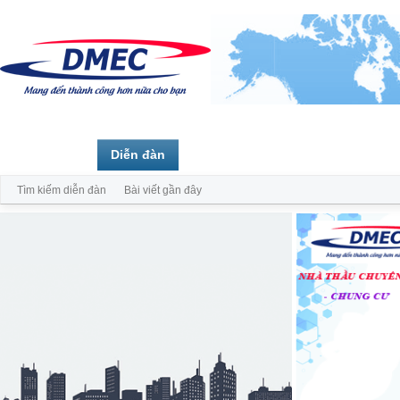
Trang chủ
Diễn đàn
Thành viên
Tìm kiếm diễn đàn
Bài viết gần đây