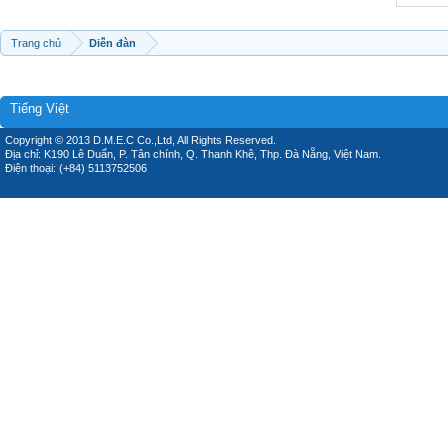
Trang chủ
Diễn đàn
Tiếng Việt
Copyright © 2013 D.M.E.C Co.,Ltd, All Rights Reserved.
Địa chỉ: K190 Lê Duẩn, P. Tân chính, Q. Thanh Khê, Thp. Đà Nẵng, Việt Nam.
Điện thoại: (+84) 5113752506