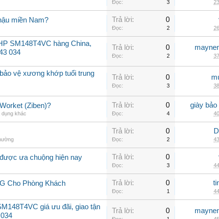
Đọc:
3
23
Trả lời:
0
í hậu miền Nam?
Đọc:
2
26
12HP SM148T4VC hàng China,
Trả lời:
0
maynen
143 034
Đọc:
2
37
bảo vệ xương khớp tuổi trung
Trả lời:
0
mu
Đọc:
3
38
Trả lời:
0
giày bảo
 Worket (Ziben)?
a dụng khác
Đọc:
4
40
Trả lời:
0
D
thường
Đọc:
2
43
Trả lời:
0
 được ưa chuộng hiện nay
Đọc:
3
44
Trả lời:
0
t
LG Cho Phòng Khách
Đọc:
1
44
M148T4VC giá ưu đãi, giao tận
Trả lời:
0
maynen
 034