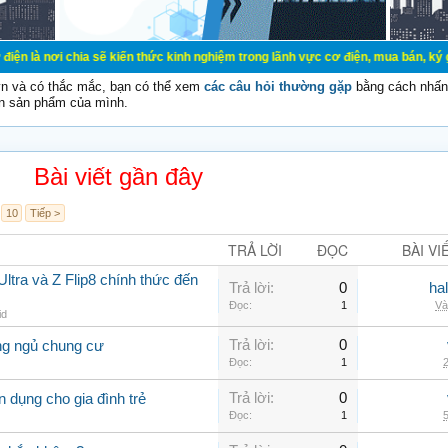
ia sẽ kiến thức kinh nghiệm trong lãnh vực cơ điện, mua bán, ký gửi, cho thuê 
vn và có thắc mắc, bạn có thể xem
các câu hỏi thường gặp
bằng cách nhấn 
n sản phẩm của mình.
Bài viết gần đây
10
Tiếp >
TRẢ LỜI
ĐỌC
BÀI VI
ltra và Z Flip8 chính thức đến
Trả lời:
0
ha
Đọc:
1
Và
id
Trả lời:
0
ng ngủ chung cư
Đọc:
1
2
Trả lời:
0
 dụng cho gia đình trẻ
Đọc:
1
5