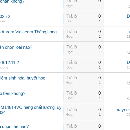
Trả lời:
0
 chắn không?
Đọc:
1
8
Trả lời:
0
D
025 2
hường
Đọc:
1
8
Trả lời:
0
h
n Aurora Viglacera Thăng Long
Đọc:
1
16
Trả lời:
0
ên chọn loại nào?
Đọc:
1
17
Trả lời:
0
D
 6.12.11 2
thường
Đọc:
1
18
Trả lời:
0
iệm sinh hóa, huyết học
Đọc:
1
18
Trả lời:
0
có bền không?
Đọc:
1
20
SM148T4VC hàng chất lượng, uy
Trả lời:
0
maynen
034
Đọc:
1
20
Trả lời:
0
n chọn thế nào?