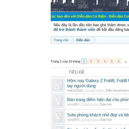
Chào mừng các bạn đến với Diễn đàn Cơ Điện - Diễn đàn Cơ điện là nơi ch
Nếu đây là lần đầu tiên bạn ghé thăm dmec.
để trở thành thành viên
để bắt đầu đăng bá
Trang chủ
Diễn đàn
Trang 1 của 10 trang
1
2
3
4
5
6
→
TIÊU ĐỀ
Hôm nay Galaxy Z Fold8, Fold8 U
tay người dùng
hale121102
,
Vài giây trước
,
Điện thoại Andro
Bàn trang điểm hiện đại cho phò
vyvy937
,
2 phút trước
,
Giao lưu
Sofa phòng khách nhỏ đẹp và tiện
vyvy937
,
5 phút trước
,
Giao lưu