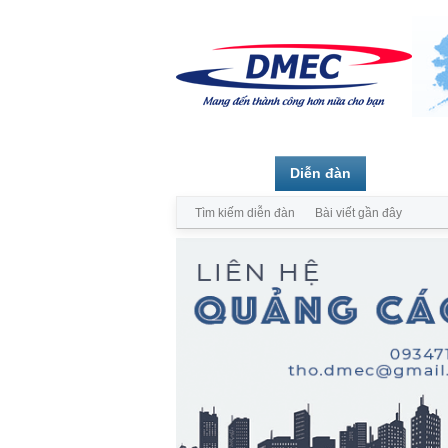
Trang chủ
Diễn đàn
Thành vi
Tìm kiếm diễn đàn
Bài viết gần đây