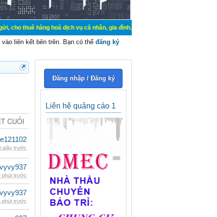
hàng hoá dịch vụ cá nhân, gia đình. Mua bán, ký gửi, cho thuê thiết bị hệ thố
vào liên kết bên trên. Bạn có thể
đăng ký
Đăng nhập / Đăng ký
Liên hệ quảng cáo 1
ẾT CUỐI
le121102
i giây trước
vyvy937
 phút trước
vyvy937
 phút trước