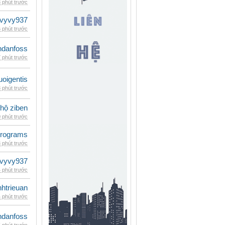
 phút trước
vyvy937
 phút trước
danfoss
 phút trước
oigentis
 phút trước
 hộ ziben
 phút trước
rograms
 phút trước
vyvy937
 phút trước
inhtrieuan
 phút trước
danfoss