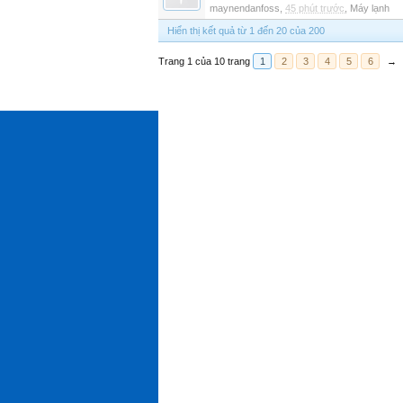
maynendanfoss
,
45 phút trước
,
Máy lạnh
Hiển thị kết quả từ 1 đến 20 của 200
Trang 1 của 10 trang
1
2
3
4
5
6
→