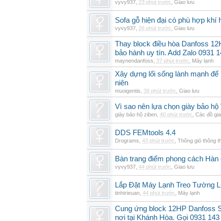
vyvy937
,
23 phút trước
,
Giao lưu
Sofa gỗ hiện đại có phù hợp kh
vyvy937
,
26 phút trước
,
Giao lưu
Thay block điều hòa Danfoss 
bảo hành uy tín. Add Zalo 0931 
maynendanfoss
,
37 phút trước
,
Máy lạnh
Xây dựng lối sống lành mạnh để 
niên
muoigentis
,
38 phút trước
,
Giao lưu
Vì sao nên lựa chọn giày bảo hộ
giày bảo hộ ziben
,
40 phút trước
,
Các đồ gi
DDS FEMtools 4.4
Drograms
,
43 phút trước
,
Thông gió thông 
Bàn trang điểm phong cách Hàn
vyvy937
,
44 phút trước
,
Giao lưu
Lắp Đặt Máy Lạnh Treo Tường 
tinhtrieuan
,
44 phút trước
,
Máy lạnh
Cung ứng block 12HP Danfoss S
nơi tại Khánh Hòa. Gọi 0931 143