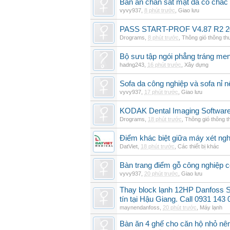
Bàn ăn chân sắt mặt đá có chắc
vyvy937
,
8 phút trước
,
Giao lưu
PASS START-PROF V4.87 R2 2
Drograms
,
8 phút trước
,
Thông gió thông t
Bộ sưu tập ngói phẳng tráng me
hadng243
,
16 phút trước
,
Xây dựng
Sofa da công nghiệp và sofa nỉ n
vyvy937
,
17 phút trước
,
Giao lưu
KODAK Dental Imaging Software
Drograms
,
18 phút trước
,
Thông gió thông 
Điểm khác biệt giữa máy xét ngh
DatViet
,
18 phút trước
,
Các thiết bị khác
Bàn trang điểm gỗ công nghiệp 
vyvy937
,
20 phút trước
,
Giao lưu
Thay block lạnh 12HP Danfoss 
tín tại Hậu Giang. Call 0931 143 
maynendanfoss
,
20 phút trước
,
Máy lạnh
Bàn ăn 4 ghế cho căn hộ nhỏ nê