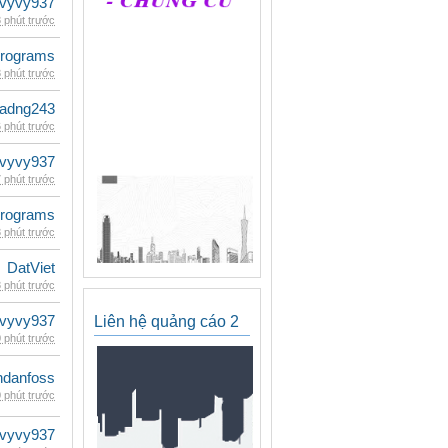
vyvy937
 phút trước
rograms
 phút trước
adng243
 phút trước
vyvy937
 phút trước
rograms
 phút trước
DatViet
 phút trước
vyvy937
Liên hệ quảng cáo 2
 phút trước
danfoss
 phút trước
vyvy937