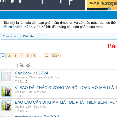
Chà
Nếu đây là lần đầu tiên bạn ghé thăm dmec.vn và có thắc mắc, bạn có th
để trở thành thành viên
để bắt đầu đăng bán sản phẩm của mình.
Trang chủ
Diễn đàn
Bài
1
2
3
4
5
6
→
10
Tiếp >
TIÊU ĐỀ
CalcBook v.1.17.24
Drograms
,
Thông gió thông thường
Trả lời:
0
VÌ SAO ĐÁI THÁO ĐƯỜNG VÀ RỐI LOẠN MỠ MÁU LÀ 
Gia Hân 1994
,
Sức khỏe
Trả lời:
0
BAO LÂU CẦN ĐI KHÁM MẮT ĐỂ PHÁT HIỆN BỆNH V
Gia Hân 1994
,
Sức khỏe
Trả lời:
0