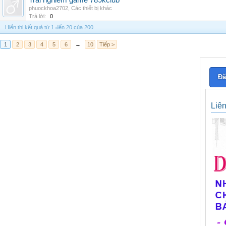
Trai nghiem game 789kclub
phuockhoa2702
,
Các thiết bị khác
Trả lời:
0
Hiển thị kết quả từ 1 đến 20 của 200
1
2
3
4
5
6
→
10
Tiếp >
Đă
Liê