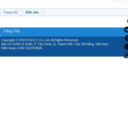
Trang chủ
Diễn đàn
Tiếng Việt
Copyright © 2013 D.M.E.C Co.,Ltd, All Rights Reserved.
Địa chỉ: K190 Lê Duẩn, P. Tân chính, Q. Thanh Khê, Thp. Đà Nẵng, Việt Nam.
Điện thoại: (+84) 5113752506