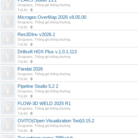
PEAKS Studio 13.1
Drograms
,
Thông gió thông thường
Trả lời:
0
Microgeo OverMap 2026 v8.05.00
Drograms
,
Thông gió thông thường
Trả lời:
0
Res3DInv v2026.1
Drograms
,
Thông gió thông thường
Trả lời:
0
Drillsoft HDX Plus v.1.0.1.113
Drograms
,
Thông gió thông thường
Trả lời:
0
Pandat 2026
Drograms
,
Thông gió thông thường
Trả lời:
0
Pipeline Studio 5.2 2
Drograms
,
Thông gió thông thường
Trả lời:
0
FLOW-3D WELD 2025 R1
Drograms
,
Thông gió thông thường
Trả lời:
0
OVITO(Open Visualization Tool)3.15.2
Drograms
,
Thông gió thông thường
Trả lời:
0