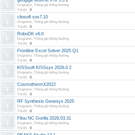
geogiga seismic Pro 9.3 2
Drograms
,
Thông gió thông thường
Trả lời:
0
cliosoft sos7.10
Drograms
,
Thông gió thông thường
Trả lời:
0
RoboDK v6.0
Drograms
,
Thông gió thông thường
Trả lời:
0
Frontline Excel Solver 2025 Q1
Drograms
,
Thông gió thông thường
Trả lời:
0
KISSsoft KISSsys 2026.0 2
Drograms
,
Thông gió thông thường
Trả lời:
0
CosmothermX2022
Drograms
,
Thông gió thông thường
Trả lời:
0
RF Synthesis Genesys 2025
Drograms
,
Thông gió thông thường
Trả lời:
0
Filou NC Gorilla 2026.03.31
Drograms
,
Thông gió thông thường
Trả lời:
0