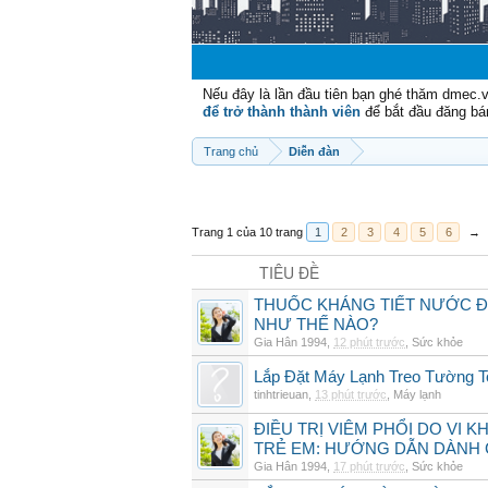
Nếu đây là lần đầu tiên bạn ghé thăm dmec.
để trở thành thành viên
để bắt đầu đăng bá
Trang chủ
Diễn đàn
Trang 1 của 10 trang
1
2
3
4
5
6
→
TIÊU ĐỀ
THUỐC KHÁNG TIẾT NƯỚC ĐIỆ
NHƯ THẾ NÀO?
Gia Hân 1994
,
12 phút trước
,
Sức khỏe
Lắp Đặt Máy Lạnh Treo Tường 
tinhtrieuan
,
13 phút trước
,
Máy lạnh
ĐIỀU TRỊ VIÊM PHỔI DO VI 
TRẺ EM: HƯỚNG DẪN DÀNH 
Gia Hân 1994
,
17 phút trước
,
Sức khỏe