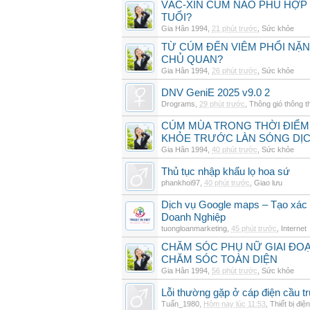
VẮC-XIN CÚM NÀO PHÙ HỢP
TUỔI?
Gia Hân 1994
,
21 phút trước
,
Sức khỏe
TỪ CÚM ĐẾN VIÊM PHỔI NẶN
CHỦ QUAN?
Gia Hân 1994
,
26 phút trước
,
Sức khỏe
DNV GeniE 2025 v9.0 2
Drograms
,
29 phút trước
,
Thông gió thông 
CÚM MÙA TRONG THỜI ĐIỂM
KHỎE TRƯỚC LÀN SÓNG DỊ
Gia Hân 1994
,
40 phút trước
,
Sức khỏe
Thủ tục nhập khẩu lọ hoa sứ
phankhoi97
,
40 phút trước
,
Giao lưu
Dịch vụ Google maps – Tạo xác
Doanh Nghiệp
tuongloanmarketing
,
45 phút trước
,
Internet
CHĂM SÓC PHỤ NỮ GIAI ĐO
CHĂM SÓC TOÀN DIỆN
Gia Hân 1994
,
56 phút trước
,
Sức khỏe
Lỗi thường gặp ở cáp điện cầu t
Tuấn_1980
,
Hôm nay lúc 11:53
,
Thiết bị điện