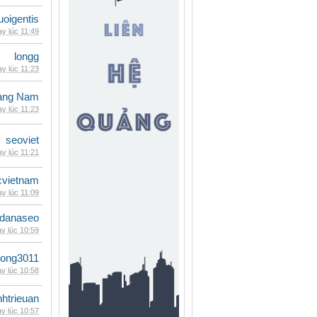
oigentis
y lúc 11:49
longg
y lúc 11:23
oàng Nam
y lúc 11:23
seoviet
y lúc 11:21
cvietnam
y lúc 11:09
danaseo
y lúc 10:59
udong3011
y lúc 10:58
inhtrieuan
y lúc 10:57