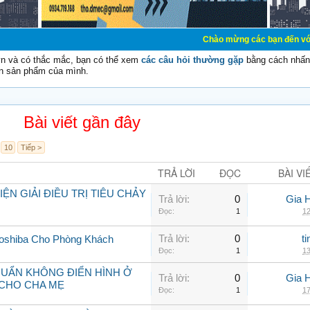
Chào mừng các bạn đến với Diễn đàn Cơ Đ
vn và có thắc mắc, bạn có thể xem
các câu hỏi thường gặp
bằng cách nhấn 
n sản phẩm của mình.
Bài viết gần đây
10
Tiếp >
TRẢ LỜI
ĐỌC
BÀI VI
N GIẢI ĐIỀU TRỊ TIÊU CHẢY
Trả lời:
0
Gia 
Đọc:
1
12
Trả lời:
0
t
Toshiba Cho Phòng Khách
Đọc:
1
13
KHUẨN KHÔNG ĐIỂN HÌNH Ở
Trả lời:
0
Gia 
CHO CHA MẸ
Đọc:
1
17