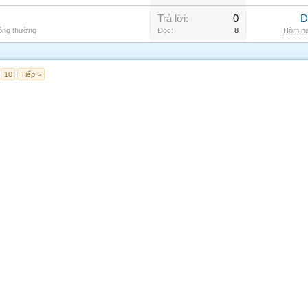
Trả lời:
0
D
hông thường
Đọc:
8
Hôm na
10
Tiếp >