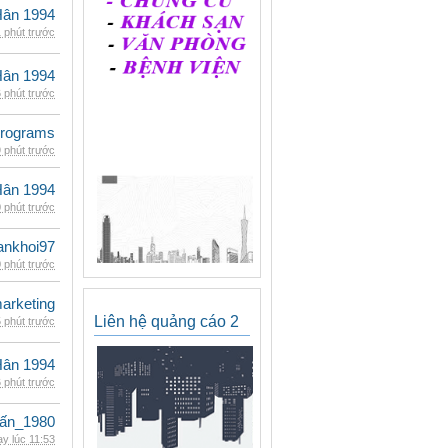
Hân 1994
 phút trước
Hân 1994
 phút trước
rograms
 phút trước
Hân 1994
 phút trước
ankhoi97
 phút trước
arketing
Liên hệ quảng cáo 2
 phút trước
Hân 1994
 phút trước
ấn_1980
y lúc 11:53