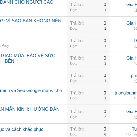
 DÀNH CHO NGƯỜI CAO
Trả lời:
0
Gia 
Đọc:
1
21
G: VÌ SAO BẠN KHÔNG NÊN
Trả lời:
0
Gia 
Đọc:
1
26
Trả lời:
0
D
thường
Đọc:
1
29
 GIAO MÙA: BẢO VỆ SỨC
Trả lời:
0
Gia 
CH BỆNH
Đọc:
1
40
Trả lời:
0
ph
Đọc:
1
40
 minh và Seo Google maps cho
Trả lời:
0
tuongloanm
Đọc:
1
45
ẠN MÃN KINH: HƯỚNG DẪN
Trả lời:
0
Gia 
Đọc:
2
56
Trả lời:
0
Tu
rục và cách khắc phục
Đọc:
6
Hôm na