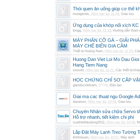
Thói quen ăn uống giúp cơ thể 
muoigentis
,
Hôm nay lúc 11:49
,
Giao lưu
Ứng dụng của khớp nối xích KC 
longg
,
Hôm nay lúc 11:23
,
Hướng dẫn tham 
MÁY PHÂN CỠ GÀ – GIẢI PH
MÁY CHẾ BIẾN GIA CẦM
Thiết bị Hoàng Nam
,
Hôm nay lúc 11:23
,
Các
Huong Dan Viet Loi Mo Dau Gio
Hang Tiem Nang
seoviet
,
Hôm nay lúc 11:21
,
Các thiết bị khá
HỌC CHỨNG CHỈ SƠ CẤP VẬ
giaoducvietnam
,
2/7/26
,
Đào tạo
Giai ma cac thuat ngu Google Ads
danaseo
,
Hôm nay lúc 10:59
,
Giao lưu
Chuyên Nhận sửa chữa Servo tất
Hỗ trợ nhanh, tiết kiệm chi phí
suathietbitudong3011
,
Hôm nay lúc 10:58
,
M
Lắp Đặt Máy Lạnh Treo Tường 
tinhtrieuan
,
Hôm nay lúc 10:57
,
Máy lạnh