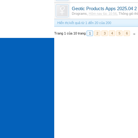
Geotic Products Apps 2025.04 2
Drograms
,
Hôm nay lúc 10:56
,
Thông gió t
Hiển thị kết quả từ 1 đến 20 của 200
Trang 1 của 10 trang
1
2
3
4
5
6
→