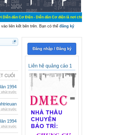
iện - Diễn đàn Cơ điện là nơi chia sẽ kiến thức kinh nghiệm trong lãnh vực cơ
vào liên kết bên trên. Bạn có thể
đăng ký
Đăng nhập / Đăng ký
Liên hệ quảng cáo 1
ẾT CUỐI
Hân 1994
 phút trước
inhtrieuan
 phút trước
Hân 1994
 phút trước