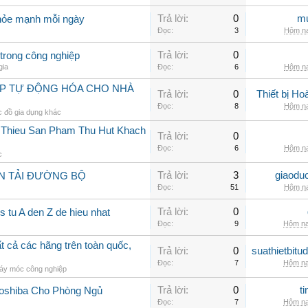
Trả lời:
0
mu
khỏe mạnh mỗi ngày
Đọc:
3
Hôm na
Trả lời:
0
trong công nghiệp
gia
Đọc:
6
Hôm na
ÁP TỰ ĐỘNG HÓA CHO NHÀ
Trả lời:
0
Thiết bị H
Đọc:
8
Hôm na
 đồ gia dụng khác
i Thieu San Pham Thu Hut Khach
Trả lời:
0
Đọc:
6
Hôm na
c
Trả lời:
3
giaodu
N TẢI ĐƯỜNG BỘ
Đọc:
51
Hôm na
Trả lời:
0
 tu A den Z de hieu nhat
Đọc:
9
Hôm na
 cả các hãng trên toàn quốc,
Trả lời:
0
suathietbit
Đọc:
7
Hôm na
áy móc công nghiệp
Trả lời:
0
t
Toshiba Cho Phòng Ngủ
Đọc:
7
Hôm na