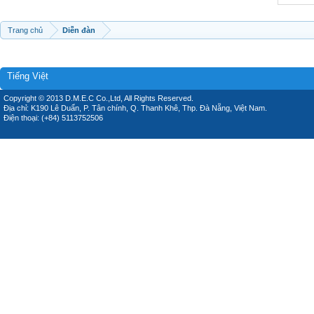
Trang chủ
Diễn đàn
Tiếng Việt
Copyright © 2013 D.M.E.C Co.,Ltd, All Rights Reserved.
Địa chỉ: K190 Lê Duẩn, P. Tân chính, Q. Thanh Khê, Thp. Đà Nẵng, Việt Nam.
Điện thoại: (+84) 5113752506