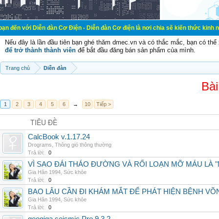
ễn đàn Cơ Điện - Diễn đàn Cơ điện là nơi chia sẽ kiến thức kinh nghiệm trong 
Nếu đây là lần đầu tiên bạn ghé thăm dmec.vn và có thắc mắc, bạn có th
để trở thành thành viên
để bắt đầu đăng bán sản phẩm của mình.
Trang chủ
Diễn đàn
Bài
1
2
3
4
5
6
→
10
Tiếp >
TIÊU ĐỀ
CalcBook v.1.17.24
Drograms
,
Thông gió thông thường
Trả lời:
0
VÌ SAO ĐÁI THÁO ĐƯỜNG VÀ RỐI LOẠN MỠ MÁU LÀ 
Gia Hân 1994
,
Sức khỏe
Trả lời:
0
BAO LÂU CẦN ĐI KHÁM MẮT ĐỂ PHÁT HIỆN BỆNH V
Gia Hân 1994
,
Sức khỏe
Trả lời:
0