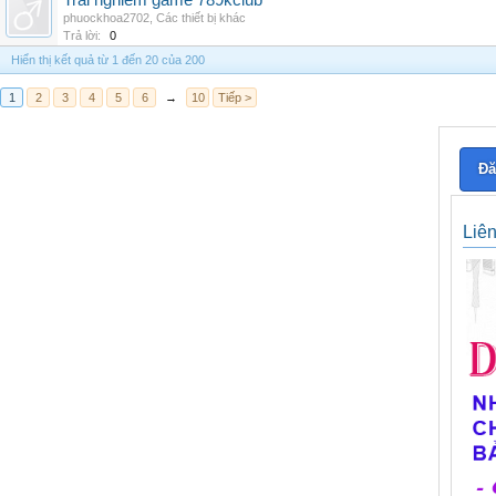
Trai nghiem game 789kclub
phuockhoa2702
,
Các thiết bị khác
Trả lời:
0
Hiển thị kết quả từ 1 đến 20 của 200
1
2
3
4
5
6
→
10
Tiếp >
Đă
Liê