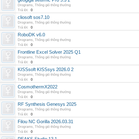
geogiga seismic Pro 9.3 2
Drograms
,
Thông gió thông thường
Trả lời:
0
cliosoft sos7.10
Drograms
,
Thông gió thông thường
Trả lời:
0
RoboDK v6.0
Drograms
,
Thông gió thông thường
Trả lời:
0
Frontline Excel Solver 2025 Q1
Drograms
,
Thông gió thông thường
Trả lời:
0
KISSsoft KISSsys 2026.0 2
Drograms
,
Thông gió thông thường
Trả lời:
0
CosmothermX2022
Drograms
,
Thông gió thông thường
Trả lời:
0
RF Synthesis Genesys 2025
Drograms
,
Thông gió thông thường
Trả lời:
0
Filou NC Gorilla 2026.03.31
Drograms
,
Thông gió thông thường
Trả lời:
0