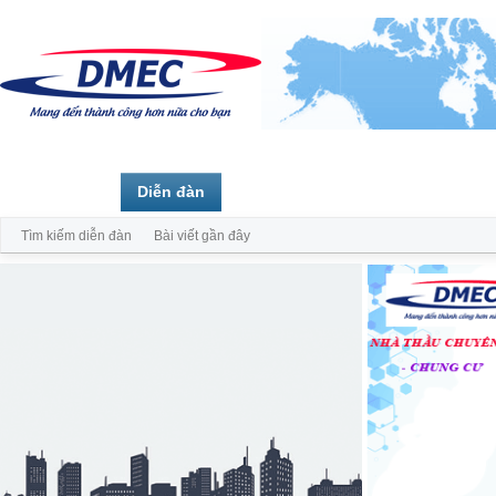
Trang chủ
Diễn đàn
Thành viên
Tìm kiếm diễn đàn
Bài viết gần đây