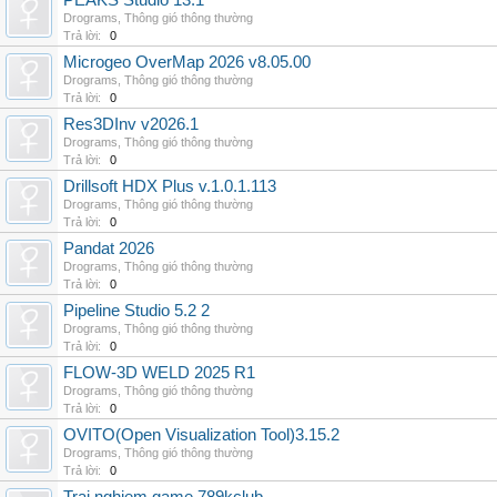
PEAKS Studio 13.1
Drograms
,
Thông gió thông thường
Trả lời:
0
Microgeo OverMap 2026 v8.05.00
Drograms
,
Thông gió thông thường
Trả lời:
0
Res3DInv v2026.1
Drograms
,
Thông gió thông thường
Trả lời:
0
Drillsoft HDX Plus v.1.0.1.113
Drograms
,
Thông gió thông thường
Trả lời:
0
Pandat 2026
Drograms
,
Thông gió thông thường
Trả lời:
0
Pipeline Studio 5.2 2
Drograms
,
Thông gió thông thường
Trả lời:
0
FLOW-3D WELD 2025 R1
Drograms
,
Thông gió thông thường
Trả lời:
0
OVITO(Open Visualization Tool)3.15.2
Drograms
,
Thông gió thông thường
Trả lời:
0