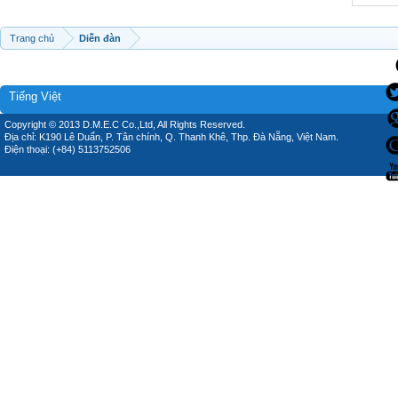
Trang chủ
Diễn đàn
Tiếng Việt
Copyright © 2013 D.M.E.C Co.,Ltd, All Rights Reserved.
Địa chỉ: K190 Lê Duẩn, P. Tân chính, Q. Thanh Khê, Thp. Đà Nẵng, Việt Nam.
Điện thoại: (+84) 5113752506