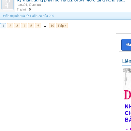
Kỹ thuật dùng phân bón lá B1 Grow More tăng năng suất
nana01
,
Giao lưu
Trả lời:
0
Hiển thị kết quả từ 1 đến 20 của 200
1
2
3
4
5
6
→
10
Tiếp >
Đă
Liê