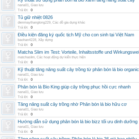
Kỹ thuật sử dụng phân bón lá bio xanh tăng năng suất cây
nana01
,
Giao lưu
Trả lời:
0
Tủ giữ nhiệt 0826
dienmaythanglong229
,
Các đồ gia dụng khác
Trả lời:
0
Điều kiện đăng ký quốc tịch Mỹ cho con sinh tại Việt Nam
baohan4228
,
Xây dựng
Trả lời:
0
Matcha Slim im Test: Vorteile, Inhaltsstoffe und Wirkungswe
matchaslim
,
Các hoạt động dự kiến thực hiện
Trả lời:
0
Kỹ thuật tăng năng suất cây trồng từ phân bón lá bio organic
nana01
,
Giao lưu
Trả lời:
0
Phân bón lá Bio King giúp cây trồng phục hồi cực nhanh
nana01
,
Giao lưu
Trả lời:
0
Tăng năng suất cây trồng nhờ Phân bón lá bio hữu cơ
nana01
,
Giao lưu
Trả lời:
0
Hướng dẫn sử dụng phân bón lá bio bizz tối ưu dinh dưỡng
nana01
,
Giao lưu
Trả lời:
0