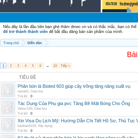
Nếu đây là lần đầu tiên bạn ghé thăm dmec.vn và có thắc mắc, bạn có th
để trở thành thành viên
để bắt đầu đăng bán sản phẩm của mình.
Trang chủ
Diễn đàn
Bài
1
2
3
4
5
6
→
10
Tiếp >
TIÊU ĐỀ
Phân bón lá Bioted 603 giúp cây trồng tăng năng suất vụ
nana01
,
Giao lưu
Trả lời:
0
Tác Dụng Của Phụ gia pvc Tăng Bề Mặt Bóng Cho Ống
Vietuc190
,
Giao lưu
Trả lời:
0
Xin Visa Du Lịch Mỹ: Hướng Dẫn Chi Tiết Hồ Sơ, Thủ Tục
baohan4228
,
Xây dựng
Trả lời:
0