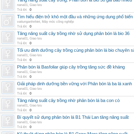
Tăng năng suất cây trồng: Phân bón lá bio 36 giá bao nhiêu
nana01
,
Giao lưu
Trả lời:
0
Tìm hiểu điện trở khô một đầu và những ứng dụng phổ biến 
vattunganhnhiet
,
Máy móc công nghiệp
Trả lời:
0
Tăng năng suất cây trồng nhờ sử dụng phân bón lá bio 36
nana01
,
Giao lưu
Trả lời:
0
Tối ưu dinh dưỡng cây trồng cùng phân bón lá bio chuyên s
nana01
,
Giao lưu
Trả lời:
0
Phân bón lá Basfoliar giúp cây trồng tăng sức đề kháng
nana01
,
Giao lưu
Trả lời:
0
Giải pháp dinh dưỡng bền vững với Phân bón lá ba lá xanh
nana01
,
Giao lưu
Trả lời:
0
Tăng năng suất cây trồng nhờ phân bón lá ba con cò
nana01
,
Giao lưu
Trả lời:
0
Bí quyết sử dụng phân bón lá B1 Thái Lan tăng năng suất
nana01
,
Giao lưu
Trả lời:
0