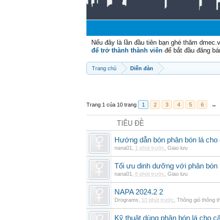
Nếu đây là lần đầu tiên bạn ghé thăm dmec.
để trở thành thành viên
để bắt đầu đăng bá
Trang chủ
Diễn đàn
Trang 1 của 10 trang
1
2
3
4
5
6
→
TIÊU ĐỀ
Hướng dẫn bón phân bón lá cho 
nana01
,
1 phút trước
,
Giao lưu
Tối ưu dinh dưỡng với phân bón 
nana01
,
8 phút trước
,
Giao lưu
NAPA 2024.2 2
Drograms
,
10 phút trước
,
Thông gió thông 
Kỹ thuật dùng phân bón lá cho c