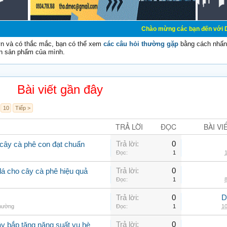
Chào mừng các bạn đến với Diễn đàn Cơ Điệ
vn và có thắc mắc, bạn có thể xem
các câu hỏi thường gặp
bằng cách nhấn 
n sản phẩm của mình.
Bài viết gần đây
10
Tiếp >
TRẢ LỜI
ĐỌC
BÀI VI
Trả lời:
0
cây cà phê con đạt chuẩn
Đọc:
1
1
Trả lời:
0
lá cho cây cà phê hiệu quả
Đọc:
1
8
Trả lời:
0
D
thường
Đọc:
1
10
Trả lời:
0
ây bắp tăng năng suất vụ hè