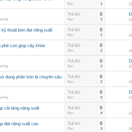
Đọc:
1
15
Trả lời:
0
D
thường
Đọc:
2
21
Trả lời:
0
kỹ thuật bón đạt năng suất
Đọc:
1
22
Trả lời:
0
à phê con giúp cây khỏe
Đọc:
2
28
Trả lời:
0
D
thường
Đọc:
2
30
Trả lời:
0
sử dụng phân bón lá chuyên sâu
Đọc:
2
34
Trả lời:
0
D
thường
Đọc:
3
41
Trả lời:
0
p cải tăng năng suất
Đọc:
4
42
Trả lời:
0
ắp đạt năng suất cao
Đọc:
3
49