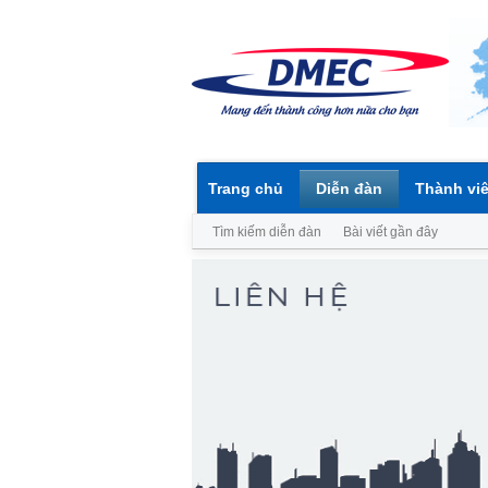
Trang chủ
Diễn đàn
Thành vi
Tìm kiếm diễn đàn
Bài viết gần đây