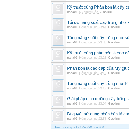
Kỹ thuật dùng Phân bón lá cây 
nana01
,
55 phút trước
,
Giao lưu
Tối ưu năng suất cây trồng nhờ 
nana01
,
Hôm qua, lúc 23:47
,
Giao lưu
Tăng năng suất cây trồng nhờ s
nana01
,
Hôm qua, lúc 23:33
,
Giao lưu
Kỹ thuật dùng phân bón lá cao c
nana01
,
Hôm qua, lúc 23:26
,
Giao lưu
Phân bón lá cao cấp của Mỹ giúp
nana01
,
Hôm qua, lúc 23:19
,
Giao lưu
Tăng năng suất cây trồng nhờ Ph
nana01
,
Hôm qua, lúc 23:12
,
Giao lưu
Giải pháp dinh dưỡng cây trồng 
nana01
,
Hôm qua, lúc 23:04
,
Giao lưu
Bí quyết sử dụng phân bón lá can
nana01
,
Hôm qua, lúc 22:58
,
Giao lưu
Hiển thị kết quả từ 1 đến 20 của 200