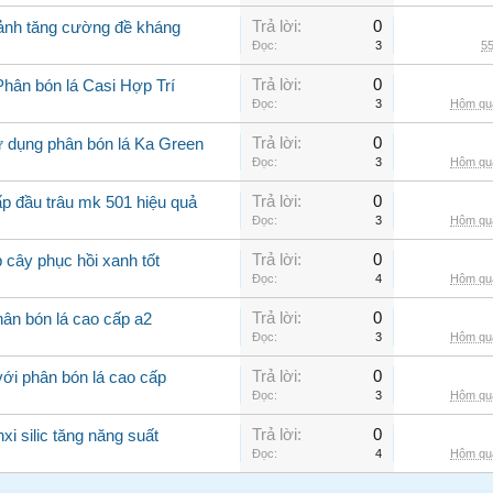
Trả lời:
0
cảnh tăng cường đề kháng
Đọc:
3
55
Trả lời:
0
Phân bón lá Casi Hợp Trí
Đọc:
3
Hôm qua
Trả lời:
0
ử dụng phân bón lá Ka Green
Đọc:
3
Hôm qua
Trả lời:
0
ấp đầu trâu mk 501 hiệu quả
Đọc:
3
Hôm qua
Trả lời:
0
 cây phục hồi xanh tốt
Đọc:
4
Hôm qua
Trả lời:
0
ân bón lá cao cấp a2
Đọc:
3
Hôm qua
Trả lời:
0
với phân bón lá cao cấp
Đọc:
3
Hôm qua
Trả lời:
0
xi silic tăng năng suất
Đọc:
4
Hôm qua