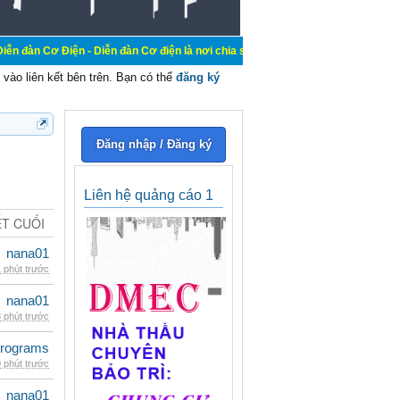
n - Diễn đàn Cơ điện là nơi chia sẽ kiến thức kinh nghiệm trong lãnh vực cơ đ
vào liên kết bên trên. Bạn có thể
đăng ký
Đăng nhập / Đăng ký
Liên hệ quảng cáo 1
ẾT CUỐI
nana01
 phút trước
nana01
 phút trước
rograms
 phút trước
nana01