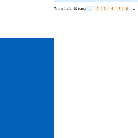
Trang 1 của 10 trang
1
2
3
4
5
6
→