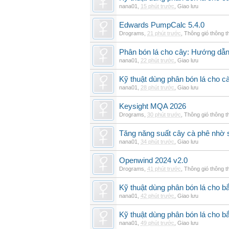
nana01
,
15 phút trước
,
Giao lưu
Edwards PumpCalc 5.4.0
Drograms
,
21 phút trước
,
Thông gió thông 
Phân bón lá cho cây: Hướng dẫn 
nana01
,
22 phút trước
,
Giao lưu
Kỹ thuật dùng phân bón lá cho c
nana01
,
28 phút trước
,
Giao lưu
Keysight MQA 2026
Drograms
,
30 phút trước
,
Thông gió thông 
Tăng năng suất cây cà phê nhờ 
nana01
,
34 phút trước
,
Giao lưu
Openwind 2024 v2.0
Drograms
,
41 phút trước
,
Thông gió thông 
Kỹ thuật dùng phân bón lá cho bắ
nana01
,
42 phút trước
,
Giao lưu
Kỹ thuật dùng phân bón lá cho b
nana01
,
49 phút trước
,
Giao lưu