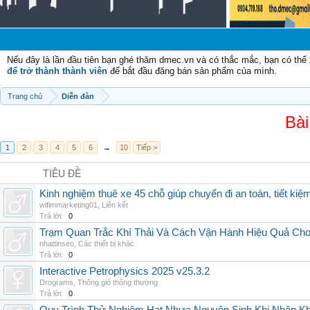
Nếu đây là lần đầu tiên bạn ghé thăm dmec.vn và có thắc mắc, bạn có th
để trở thành thành viên
để bắt đầu đăng bán sản phẩm của mình.
Trang chủ
Diễn đàn
Bài
1
2
3
4
5
6
→
10
Tiếp >
TIÊU ĐỀ
Kinh nghiệm thuê xe 45 chỗ giúp chuyến đi an toàn, tiết kiệ
wifimmarketing01
,
Liên kết
Trả lời:
0
Trạm Quan Trắc Khí Thải Và Cách Vận Hành Hiệu Quả Ch
nhattinseo
,
Các thiết bị khác
Trả lời:
0
Interactive Petrophysics 2025 v25.3.2
Drograms
,
Thông gió thông thường
Trả lời:
0