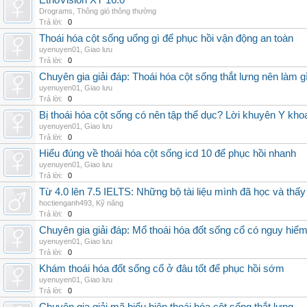
EthoVision XT 16.0
Drograms
,
Thông gió thông thường
Trả lời:
0
Thoái hóa cột sống uống gì để phục hồi vận động an toàn
uyenuyen01
,
Giao lưu
Trả lời:
0
Chuyên gia giải đáp: Thoái hóa cột sống thắt lưng nên làm g
uyenuyen01
,
Giao lưu
Trả lời:
0
Bị thoái hóa cột sống có nên tập thể dục? Lời khuyên Y kho
uyenuyen01
,
Giao lưu
Trả lời:
0
Hiểu đúng về thoái hóa cột sống icd 10 để phục hồi nhanh
uyenuyen01
,
Giao lưu
Trả lời:
0
Từ 4.0 lên 7.5 IELTS: Những bộ tài liệu mình đã học và thấy
hoctienganh493
,
Kỹ năng
Trả lời:
0
Chuyên gia giải đáp: Mổ thoái hóa đốt sống cổ có nguy hiể
uyenuyen01
,
Giao lưu
Trả lời:
0
Khám thoái hóa đốt sống cổ ở đâu tốt để phục hồi sớm
uyenuyen01
,
Giao lưu
Trả lời:
0