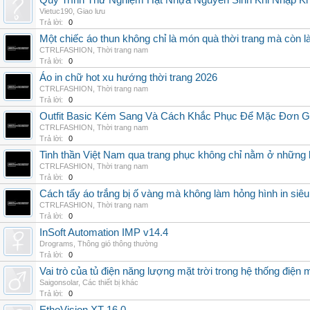
Quy Trình Thử Nghiệm Hạt Nhựa Nguyên Sinh Khi Nhập K
Vietuc190
,
Giao lưu
Trả lời:
0
Một chiếc áo thun không chỉ là món quà thời trang mà còn 
CTRLFASHION
,
Thời trang nam
Trả lời:
0
Áo in chữ hot xu hướng thời trang 2026
CTRLFASHION
,
Thời trang nam
Trả lời:
0
Outfit Basic Kém Sang Và Cách Khắc Phục Để Mặc Đơn 
CTRLFASHION
,
Thời trang nam
Trả lời:
0
Tinh thần Việt Nam qua trang phục không chỉ nằm ở những 
CTRLFASHION
,
Thời trang nam
Trả lời:
0
Cách tẩy áo trắng bị ố vàng mà không làm hỏng hình in siêu
CTRLFASHION
,
Thời trang nam
Trả lời:
0
InSoft Automation IMP v14.4
Drograms
,
Thông gió thông thường
Trả lời:
0
Vai trò của tủ điện năng lượng mặt trời trong hệ thống điện m
Saigonsolar
,
Các thiết bị khác
Trả lời:
0