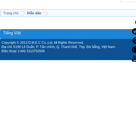
Trang chủ
Diễn đàn
Tiếng Việt
Copyright © 2013 D.M.E.C Co.,Ltd, All Rights Reserved.
Địa chỉ: K190 Lê Duẩn, P. Tân chính, Q. Thanh Khê, Thp. Đà Nẵng, Việt Nam.
Điện thoại: (+84) 5113752506