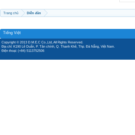
Trang chủ
Diễn đàn
Tiếng Việt
Copyright © 2013 D.M.E.C Co.,Ltd, All Rights Reserved.
Địa chỉ: K190 Lê Duẩn, P. Tân chính, Q. Thanh Khê, Thp. Đà Nẵng, Việt Nam.
Điện thoại: (+84) 5113752506