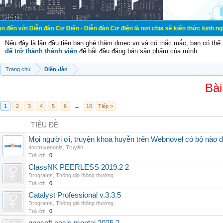
n đàn Cơ Điện - Diễn đàn Cơ điện là nơi chia sẽ kiến thức kinh nghiệm trong lã
Nếu đây là lần đầu tiên bạn ghé thăm dmec.vn và có thắc mắc, bạn có th
để trở thành thành viên
để bắt đầu đăng bán sản phẩm của mình.
Trang chủ
Diễn đàn
Bài
1
2
3
4
5
6
→
10
Tiếp >
TIÊU ĐỀ
Mọi người ơi, truyện khoa huyễn trên Webnovel có bộ nào
doctruyenonlz
,
Truyện
Trả lời:
0
ClassNK PEERLESS 2019.2 2
Drograms
,
Thông gió thông thường
Trả lời:
0
Catalyst Professional v.3.3.5
Drograms
,
Thông gió thông thường
Trả lời:
0