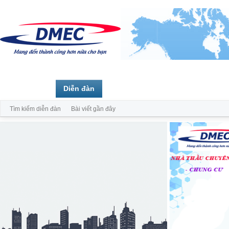
Trang chủ
Diễn đàn
Thành viên
Tìm kiếm diễn đàn
Bài viết gần đây