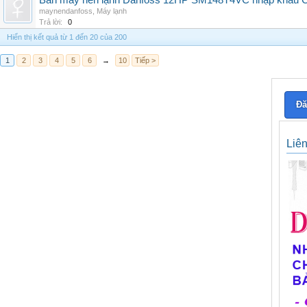
Bán máy nén lạnh Danfoss 12HP SM148T4VC nhập khẩu China
maynendanfoss
,
Máy lạnh
Trả lời:
0
Hiển thị kết quả từ 1 đến 20 của 200
1
2
3
4
5
6
→
10
Tiếp >
Đă
Liê