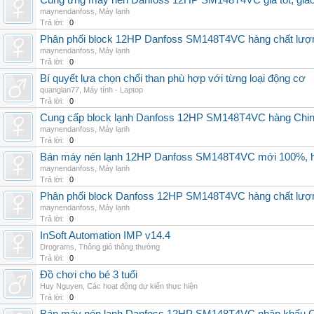
Cung ứng máy nén Danfoss 12HP SM148T4VC giá tốt, giao h
maynendanfoss
,
Máy lạnh
Trả lời:
0
Phân phối block 12HP Danfoss SM148T4VC hàng chất lượng,
maynendanfoss
,
Máy lạnh
Trả lời:
0
Bí quyết lựa chọn chổi than phù hợp với từng loại động cơ
quanglan77
,
Máy tính - Laptop
Trả lời:
0
Cung cấp block lạnh Danfoss 12HP SM148T4VC hàng China, g
maynendanfoss
,
Máy lạnh
Trả lời:
0
Bán máy nén lạnh 12HP Danfoss SM148T4VC mới 100%, hà
maynendanfoss
,
Máy lạnh
Trả lời:
0
Phân phối block Danfoss 12HP SM148T4VC hàng chất lượng
maynendanfoss
,
Máy lạnh
Trả lời:
0
InSoft Automation IMP v14.4
Drograms
,
Thông gió thông thường
Trả lời:
0
Đồ chơi cho bé 3 tuổi
Huy Nguyen
,
Các hoạt động dự kiến thực hiện
Trả lời:
0