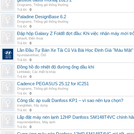
geosoft oasis montaj 2025 2
Drograms
,
Thông gió thông thường
Trả lời:
0
Paladine DesignBase 6.2
Drograms
,
Thông gió thông thường
Trả lời:
0
Đập hộp Galaxy Z Fold8 đợt đầu: Khi việc nhận máy mới tr
pthao6
,
Điện thoại
Trả lời:
0
Lần Đầu Tự Bán Xe Tải Cũ Và Bài Học Định Giá "Máu Mặt"
hyundaiviethan
,
Ôtô
Trả lời:
0
Đồng hồ đo nhiệt độ đường ống dầu khí
Linhbilalo
,
Các thiết bị khác
Trả lời:
0
Cadence PEGASUS 25.12 for IC251
Drograms
,
Thông gió thông thường
Trả lời:
0
Công tắc áp suất Danfoss KP1 – vì sao nên lựa chọn?
trangbilalo
,
Xây dựng
Trả lời:
0
Lắp đặt máy nén lạnh 12HP Danfoss SM148T4VC chính hãng, 
maynendanfoss
,
Máy lạnh
Trả lời:
0