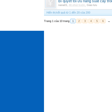
Bí quyết tối ưu năng suất cây trồ
nana01
,
46 phút trước
,
Giao lưu
Hiển thị kết quả từ 1 đến 20 của 200
Trang 1 của 10 trang
1
2
3
4
5
6
→