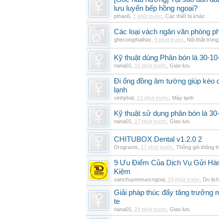
lưu luyến bếp hồng ngoại?
pthao6
,
7 phút trước
,
Các thiết bị khác
Các loại vách ngăn văn phòng ph
ghecongthaihoc
,
9 phút trước
,
Nội thất tron
Kỹ thuật dùng Phân bón lá 30-10-
nana01
,
10 phút trước
,
Giao lưu
Đi ống đồng âm tường giúp kéo d
lạnh
vinhphat
,
13 phút trước
,
Máy lạnh
Kỹ thuật sử dụng phân bón lá 30
nana01
,
17 phút trước
,
Giao lưu
CHITUBOX Dental v1.2.0 2
Drograms
,
17 phút trước
,
Thông gió thông 
9 Ưu Điểm Của Dịch Vụ Gửi Hàn
Kiệm
vanchuyennuocngoai
,
19 phút trước
,
Du lịch
Giải pháp thúc đẩy tăng trưởng 
te
nana01
,
24 phút trước
,
Giao lưu