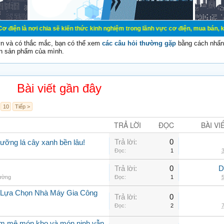
chia sẽ kiến thức kinh nghiệm trong lãnh vực cơ điện, mua bán, ký gửi, cho th
vn và có thắc mắc, bạn có thể xem
các câu hỏi thường gặp
bằng cách nhấn 
n sản phẩm của mình.
Bài viết gần đây
10
Tiếp >
TRẢ LỜI
ĐỌC
BÀI VI
Trả lời:
0
ưỡng lá cây xanh bền lâu!
Đọc:
1
3
Trả lời:
0
D
hường
Đọc:
1
5
i Lựa Chọn Nhà Máy Gia Công
Trả lời:
0
Đọc:
2
7
am mê món kho và món ninh vẫn