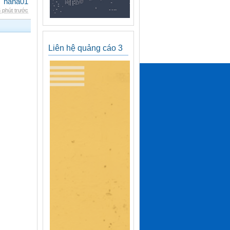
nana01
 phút trước
Liên hệ quảng cáo 3