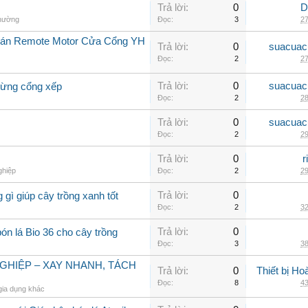
Trả lời:
0
D
thường
Đọc:
3
27
Bán Remote Motor Cửa Cổng YH
Trả lời:
0
suacuac
Đọc:
2
27
Trả lời:
0
suacuac
dừng cổng xếp
Đọc:
2
28
Trả lời:
0
suacuac
Đọc:
2
29
Trả lời:
0
r
ghiệp
Đọc:
2
29
Trả lời:
0
 gì giúp cây trồng xanh tốt
Đọc:
2
32
Trả lời:
0
ón lá Bio 36 cho cây trồng
Đọc:
3
38
GHIỆP – XAY NHANH, TÁCH
Trả lời:
0
Thiết bị H
Đọc:
8
43
gia dụng khác