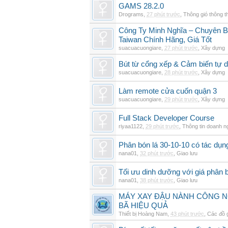
GAMS 28.2.0
Drograms
,
27 phút trước
,
Thông gió thông 
Công Ty Minh Nghĩa – Chuyên 
Taiwan Chính Hãng, Giá Tốt
suacuacuongiare
,
27 phút trước
,
Xây dựng
Bút từ cổng xếp & Cảm biến tự 
suacuacuongiare
,
28 phút trước
,
Xây dựng
Làm remote cửa cuốn quận 3
suacuacuongiare
,
29 phút trước
,
Xây dựng
Full Stack Developer Course
riyaa1122
,
29 phút trước
,
Thông tin doanh n
Phân bón lá 30-10-10 có tác dụng
nana01
,
32 phút trước
,
Giao lưu
Tối ưu dinh dưỡng với giá phân b
nana01
,
38 phút trước
,
Giao lưu
MÁY XAY ĐẬU NÀNH CÔNG N
BÃ HIỆU QUẢ
Thiết bị Hoàng Nam
,
43 phút trước
,
Các đồ 