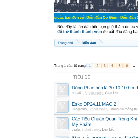
Chào mừng các bạn đến với Diễn đàn Cơ Điện - Diễn đàn Cơ điện là nơi 
Nếu đây là lần đầu tiên bạn ghé thăm dmec.
để trở thành thành viên
để bắt đầu đăng bá
Trang chủ
Diễn đàn
Trang 1 của 10 trang
1
2
3
4
5
6
→
TIÊU ĐỀ
Dùng Phân bón lá 30-10-10 bm d
nana01
,
3 phút trước
,
Giao lưu
Esko DP24.11 MAC 2
Drograms
,
5 phút trước
,
Thông gió thông t
Các Tiêu Chuẩn Quan Trọng Kh
Mỹ Phẩm
cazlg
,
7 phút trước
,
Liên kết
[Góc nấu nướng] Tại sao dân đ