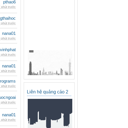
pthao6
 phút trước
gthaihoc
 phút trước
nana01
 phút trước
vinhphat
 phút trước
nana01
 phút trước
rograms
 phút trước
Liên hệ quảng cáo 2
uocngoai
 phút trước
nana01
 phút trước