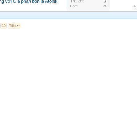
Trả lời:
0
ng với Giá phân bón lá Atonik
Đọc:
2
46
10
Tiếp >