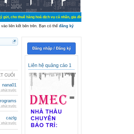
uê hàng hoá dịch vụ cá nhân, gia đình. Mua bán, ký gửi, cho thuê thiết bị hệ t
vào liên kết bên trên. Bạn có thể
đăng ký
Đăng nhập / Đăng ký
Liên hệ quảng cáo 1
ẾT CUỐI
nana01
 phút trước
rograms
 phút trước
cazlg
 phút trước