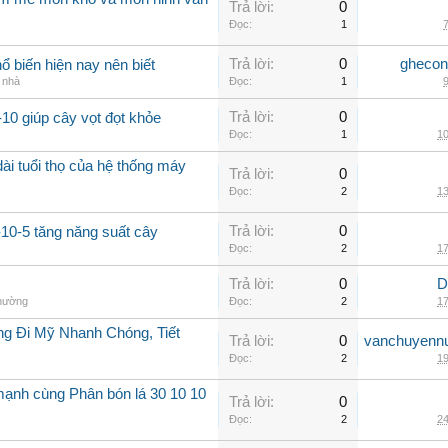
Trả lời:
0
Đọc:
1
7
Trả lời:
0
ghecon
ổ biến hiện nay nên biết
g nhà
Đọc:
1
9
Trả lời:
0
10 giúp cây vọt đọt khỏe
Đọc:
1
10
ài tuổi thọ của hệ thống máy
Trả lời:
0
Đọc:
2
13
Trả lời:
0
-10-5 tăng năng suất cây
Đọc:
2
17
Trả lời:
0
D
thường
Đọc:
2
17
g Đi Mỹ Nhanh Chóng, Tiết
Trả lời:
0
vanchuyenn
Đọc:
2
19
mạnh cùng Phân bón lá 30 10 10
Trả lời:
0
Đọc:
2
24