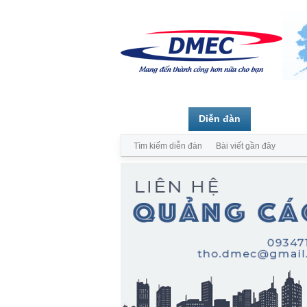
Trang chủ
Diễn đàn
Thành vi
Tìm kiếm diễn đàn
Bài viết gần đây