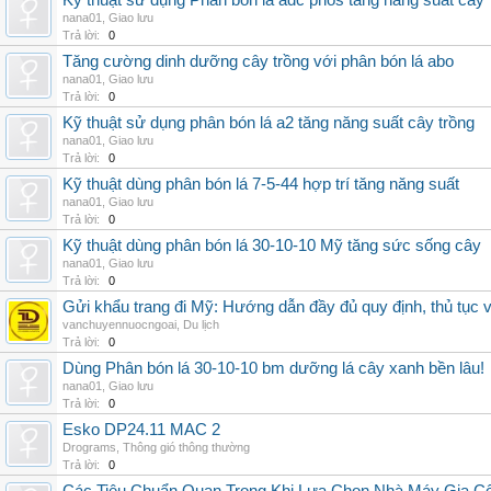
Kỹ thuật sử dụng Phân bón lá adc phos tăng năng suất cây
nana01
,
Giao lưu
Trả lời:
0
Tăng cường dinh dưỡng cây trồng với phân bón lá abo
nana01
,
Giao lưu
Trả lời:
0
Kỹ thuật sử dụng phân bón lá a2 tăng năng suất cây trồng
nana01
,
Giao lưu
Trả lời:
0
Kỹ thuật dùng phân bón lá 7-5-44 hợp trí tăng năng suất
nana01
,
Giao lưu
Trả lời:
0
Kỹ thuật dùng phân bón lá 30-10-10 Mỹ tăng sức sống cây
nana01
,
Giao lưu
Trả lời:
0
Gửi khẩu trang đi Mỹ: Hướng dẫn đầy đủ quy định, thủ tục 
vanchuyennuocngoai
,
Du lịch
Trả lời:
0
Dùng Phân bón lá 30-10-10 bm dưỡng lá cây xanh bền lâu!
nana01
,
Giao lưu
Trả lời:
0
Esko DP24.11 MAC 2
Drograms
,
Thông gió thông thường
Trả lời:
0