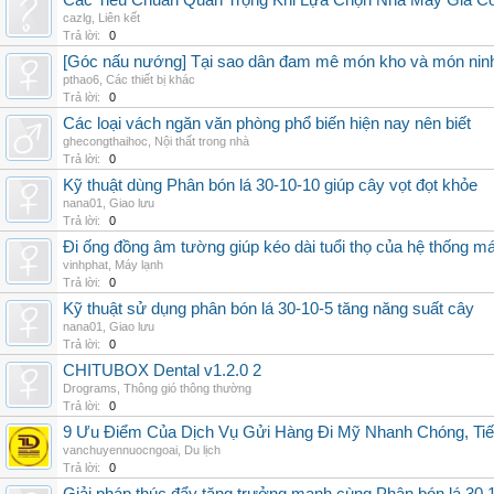
Các Tiêu Chuẩn Quan Trọng Khi Lựa Chọn Nhà Máy Gia 
cazlg
,
Liên kết
Trả lời:
0
[Góc nấu nướng] Tại sao dân đam mê món kho và món ninh
pthao6
,
Các thiết bị khác
Trả lời:
0
Các loại vách ngăn văn phòng phổ biến hiện nay nên biết
ghecongthaihoc
,
Nội thất trong nhà
Trả lời:
0
Kỹ thuật dùng Phân bón lá 30-10-10 giúp cây vọt đọt khỏe
nana01
,
Giao lưu
Trả lời:
0
Đi ống đồng âm tường giúp kéo dài tuổi thọ của hệ thống m
vinhphat
,
Máy lạnh
Trả lời:
0
Kỹ thuật sử dụng phân bón lá 30-10-5 tăng năng suất cây
nana01
,
Giao lưu
Trả lời:
0
CHITUBOX Dental v1.2.0 2
Drograms
,
Thông gió thông thường
Trả lời:
0
9 Ưu Điểm Của Dịch Vụ Gửi Hàng Đi Mỹ Nhanh Chóng, Tiế
vanchuyennuocngoai
,
Du lịch
Trả lời:
0