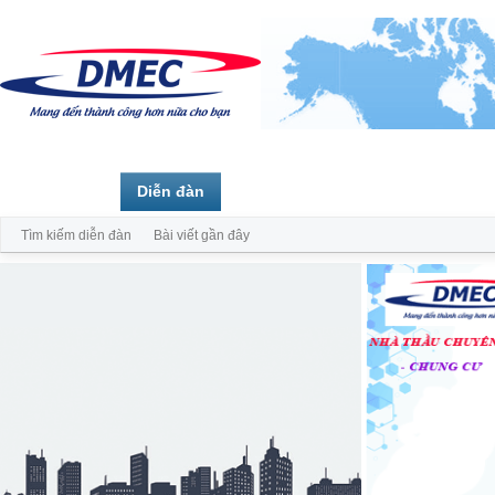
Trang chủ
Diễn đàn
Thành viên
Tìm kiếm diễn đàn
Bài viết gần đây