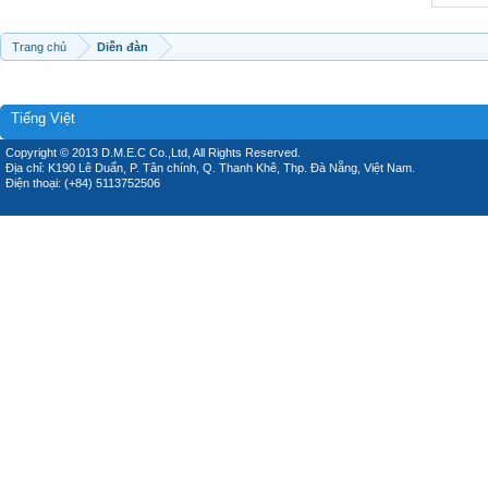
Trang chủ
Diễn đàn
Tiếng Việt
Copyright © 2013 D.M.E.C Co.,Ltd, All Rights Reserved.
Địa chỉ: K190 Lê Duẩn, P. Tân chính, Q. Thanh Khê, Thp. Đà Nẵng, Việt Nam.
Điện thoại: (+84) 5113752506