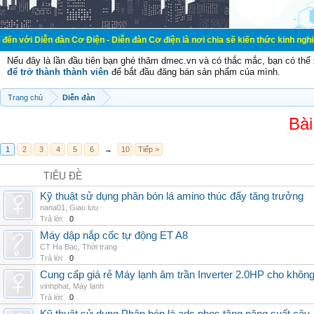
đàn Cơ Điện - Diễn đàn Cơ điện là nơi chia sẽ kiến thức kinh nghiệm trong lãnh
Nếu đây là lần đầu tiên bạn ghé thăm dmec.vn và có thắc mắc, bạn có th
để trở thành thành viên
để bắt đầu đăng bán sản phẩm của mình.
Trang chủ
Diễn đàn
Bài
1
2
3
4
5
6
→
10
Tiếp >
TIÊU ĐỀ
Kỹ thuật sử dụng phân bón lá amino thúc đẩy tăng trưởng
nana01
,
Giao lưu
Trả lời:
0
Máy dập nắp cốc tự động ET A8
CT Ha Bac
,
Thời trang
Trả lời:
0
Cung cấp giá rẻ Máy lạnh âm trần Inverter 2.0HP cho khôn
vinhphat
,
Máy lạnh
Trả lời:
0