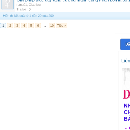
Giải pháp thúc đẩy tăng trưởng mạnh cùng Phân bón lá 30 1
nana01
,
Giao lưu
Trả lời:
0
Hiển thị kết quả từ 1 đến 20 của 200
1
2
3
4
5
6
→
10
Tiếp >
Đă
Liê