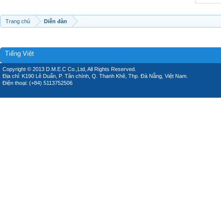
Trang chủ
Diễn đàn
Tiếng Việt
Copyright © 2013 D.M.E.C Co.,Ltd, All Rights Reserved.
Địa chỉ: K190 Lê Duẩn, P. Tân chính, Q. Thanh Khê, Thp. Đà Nẵng, Việt Nam.
Điện thoại: (+84) 5113752506