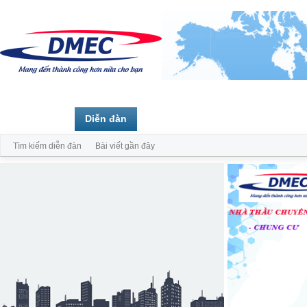
Trang chủ
Diễn đàn
Thành viên
Tìm kiếm diễn đàn
Bài viết gần đây