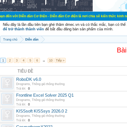
ễn đàn Cơ Điện - Diễn đàn Cơ điện là nơi chia sẽ kiến thức kinh nghiệm trong l
Nếu đây là lần đầu tiên bạn ghé thăm dmec.vn và có thắc mắc, bạn có th
để trở thành thành viên
để bắt đầu đăng bán sản phẩm của mình.
Trang chủ
Diễn đàn
Bài
1
2
3
4
5
6
→
10
Tiếp >
TIÊU ĐỀ
RoboDK v6.0
Drograms
,
Thông gió thông thường
Trả lời:
0
Frontline Excel Solver 2025 Q1
Drograms
,
Thông gió thông thường
Trả lời:
0
KISSsoft KISSsys 2026.0 2
Drograms
,
Thông gió thông thường
Trả lời:
0