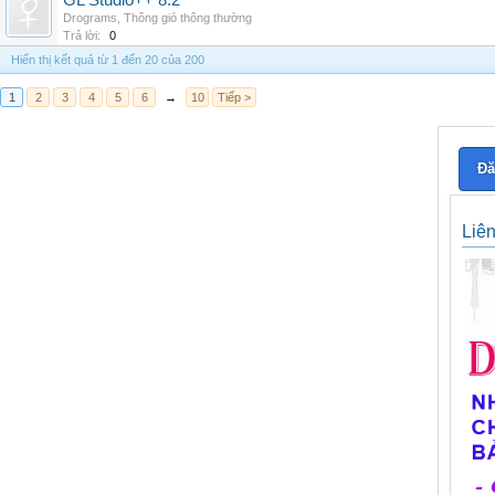
GL Studio++ 8.2
Drograms
,
Thông gió thông thường
Trả lời:
0
Hiển thị kết quả từ 1 đến 20 của 200
1
2
3
4
5
6
→
10
Tiếp >
Đă
Liê