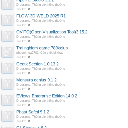
Pipeline Studio 5.2 2
Drograms
,
Thông gió thông thường
Trả lời:
0
FLOW-3D WELD 2025 R1
Drograms
,
Thông gió thông thường
Trả lời:
0
OVITO(Open Visualization Tool)3.15.2
Drograms
,
Thông gió thông thường
Trả lời:
0
Trai nghiem game 789kclub
phuockhoa2702
,
Các thiết bị khác
Trả lời:
0
GeoticSection 1.0.13 2
Drograms
,
Thông gió thông thường
Trả lời:
0
Mensura genius 9.1 2
Drograms
,
Thông gió thông thường
Trả lời:
0
EViews Enterprise Edition 14.0 2
Drograms
,
Thông gió thông thường
Trả lời:
0
Phast Safeti 9.1 2
Drograms
,
Thông gió thông thường
Trả lời:
0