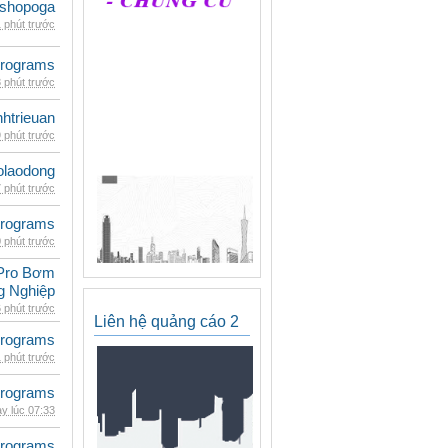
shopoga
 phút trước
rograms
 phút trước
inhtrieuan
 phút trước
olaodong
 phút trước
rograms
 phút trước
Pro Bơm
g Nghiệp
 phút trước
Liên hệ quảng cáo 2
rograms
 phút trước
rograms
y lúc 07:33
rograms