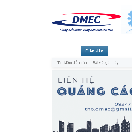
Trang chủ
Diễn đàn
Thành vi
Tìm kiếm diễn đàn
Bài viết gần đây