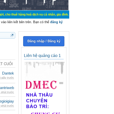
hàng hoá dịch vụ cá nhân, gia đình. Mua bán, ký gửi, cho thuê thiết bị hệ thố
vào liên kết bên trên. Bạn có thể
đăng ký
Đăng nhập / Đăng ký
Liên hệ quảng cáo 1
ẾT CUỐI
Dantek
i giây trước
antriweb
 phút trước
egioigiay
 phút trước