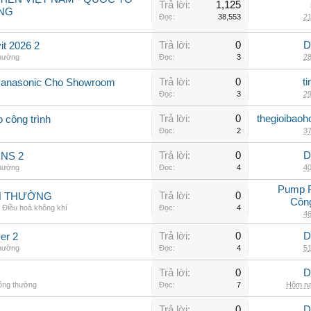
Trả lời:
1,125
NG
Đọc:
38,553
21
Trả lời:
0
D
t 2026 2
thường
Đọc:
3
28
Trả lời:
0
t
Panasonic Cho Showroom
Đọc:
3
29
Trả lời:
0
thegioibaoh
o công trình
Đọc:
2
37
Trả lời:
0
D
INS 2
thường
Đọc:
4
40
Pump 
Trả lời:
0
NH THƯỜNG
Côn
,
Điều hoà không khí
Đọc:
4
46
Trả lời:
0
D
er 2
thường
Đọc:
4
51
Trả lời:
0
D
hông thường
Đọc:
7
Hôm na
Trả lời:
0
D