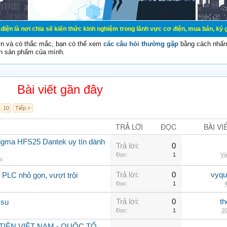
a sẽ kiến thức kinh nghiệm trong lãnh vực cơ điện, mua bán, ký gửi, cho thuê 
vn và có thắc mắc, bạn có thể xem
các câu hỏi thường gặp
bằng cách nhấn 
n sản phẩm của mình.
Bài viết gần đây
10
Tiếp >
TRẢ LỜI
ĐỌC
BÀI VI
sigma HFS25 Dantek uy tín dành
Trả lời:
0
Đọc:
1
Và
ác
Trả lời:
0
vyqu
PLC nhỏ gọn, vượt trội
Đọc:
1
4
Trả lời:
0
th
 su
Đọc:
1
20
IÊN VIỆT NAM - QUỐC TỔ