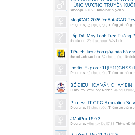
HÙNG VƯƠNG TRUYỀN XUỐ
shopoga
,
1/11/23
,
Khoa học huyền bí
MagiCAD 2026 for AutoCAD Revi
Drograms
,
28 phút trước
,
Thông gió thông 
Lắp Đặt Máy Lạnh Treo Tường 
tinhtrieuan
,
29 phút trước
,
Máy lạnh
Tiêu chí lựa chọn giày bảo hộ ch
thegioibaoholaodong
,
37 phút trước
,
Liên kết
Inertial Explorer 11(IE11)GNSS+
Drograms
,
40 phút trước
,
Thông gió thông 
BỂ ĐIỀU HÒA VẪN CHẠY BÌ
Pump Pro Bơm Công Nghiệp
,
46 phút trước
Process IT OPC Simulation Serv
Drograms
,
51 phút trước
,
Thông gió thông 
JMatPro 16.0 2
Drograms
,
Hôm nay lúc 07:33
,
Thông gió t
PlanSwift Pro 11.0.0.129