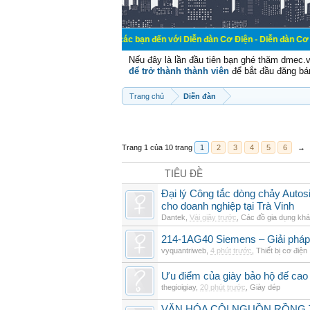
Chào mừng các bạn đến với Diễn đàn Cơ Điện - Diễn đàn Cơ điện là nơi chi
Nếu đây là lần đầu tiên bạn ghé thăm dmec.
để trở thành thành viên
để bắt đầu đăng bá
Trang chủ
Diễn đàn
Trang 1 của 10 trang
1
2
3
4
5
6
→
TIÊU ĐỀ
Đại lý Công tắc dòng chảy Auto
cho doanh nghiệp tại Trà Vinh
Dantek
,
Vài giây trước
,
Các đồ gia dụng kh
214-1AG40 Siemens – Giải pháp 
vyquantriweb
,
4 phút trước
,
Thiết bị cơ điện
Ưu điểm của giày bảo hộ đế cao
thegioigiay
,
20 phút trước
,
Giày dép
VĂN HÓA CỘI NGUỒN RỒNG T