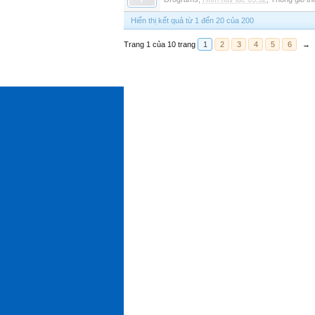
Hiển thị kết quả từ 1 đến 20 của 200
Trang 1 của 10 trang
1
2
3
4
5
6
→