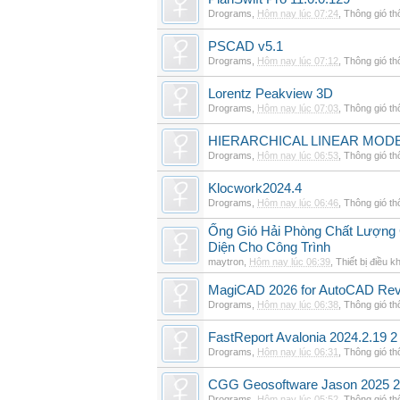
Drograms
,
Hôm nay lúc 07:24
,
Thông gió t
PSCAD v5.1
Drograms
,
Hôm nay lúc 07:12
,
Thông gió t
Lorentz Peakview 3D
Drograms
,
Hôm nay lúc 07:03
,
Thông gió t
HIERARCHICAL LINEAR MODE
Drograms
,
Hôm nay lúc 06:53
,
Thông gió t
Klocwork2024.4
Drograms
,
Hôm nay lúc 06:46
,
Thông gió t
Ống Gió Hải Phòng Chất Lượng 
Diện Cho Công Trình
maytron
,
Hôm nay lúc 06:39
,
Thiết bị điều k
MagiCAD 2026 for AutoCAD Rev
Drograms
,
Hôm nay lúc 06:38
,
Thông gió t
FastReport Avalonia 2024.2.19 2
Drograms
,
Hôm nay lúc 06:31
,
Thông gió t
CGG Geosoftware Jason 2025 2
Drograms
,
Hôm nay lúc 05:52
,
Thông gió t