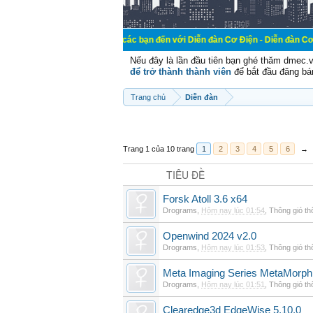
Chào mừng các bạn đến với Diễn đàn Cơ Điện - Diễn đàn Cơ điện là nơi ch
Nếu đây là lần đầu tiên bạn ghé thăm dmec.
để trở thành thành viên
để bắt đầu đăng bá
Trang chủ
Diễn đàn
Trang 1 của 10 trang
1
2
3
4
5
6
→
TIÊU ĐỀ
Forsk Atoll 3.6 x64
Drograms
,
Hôm nay lúc 01:54
,
Thông gió t
Openwind 2024 v2.0
Drograms
,
Hôm nay lúc 01:53
,
Thông gió t
Meta Imaging Series MetaMorph
Drograms
,
Hôm nay lúc 01:51
,
Thông gió t
Clearedge3d EdgeWise 5.10.0