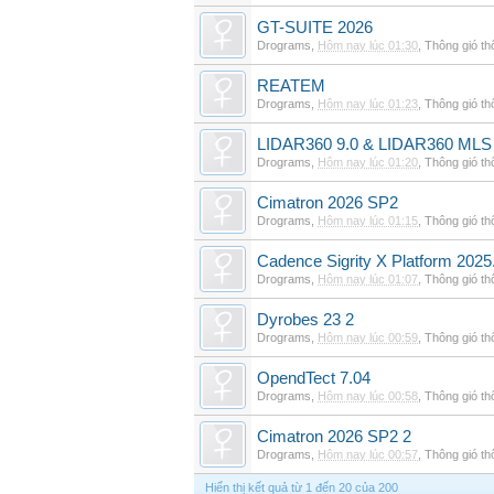
GT-SUITE 2026
Drograms
,
Hôm nay lúc 01:30
,
Thông gió t
REATEM
Drograms
,
Hôm nay lúc 01:23
,
Thông gió t
LIDAR360 9.0 & LIDAR360 MLS 
Drograms
,
Hôm nay lúc 01:20
,
Thông gió t
Cimatron 2026 SP2
Drograms
,
Hôm nay lúc 01:15
,
Thông gió t
Cadence Sigrity X Platform 2025
Drograms
,
Hôm nay lúc 01:07
,
Thông gió t
Dyrobes 23 2
Drograms
,
Hôm nay lúc 00:59
,
Thông gió t
OpendTect 7.04
Drograms
,
Hôm nay lúc 00:58
,
Thông gió t
Cimatron 2026 SP2 2
Drograms
,
Hôm nay lúc 00:57
,
Thông gió t
Hiển thị kết quả từ 1 đến 20 của 200