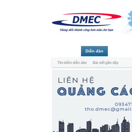
Trang chủ
Diễn đàn
Thành vi
Tìm kiếm diễn đàn
Bài viết gần đây