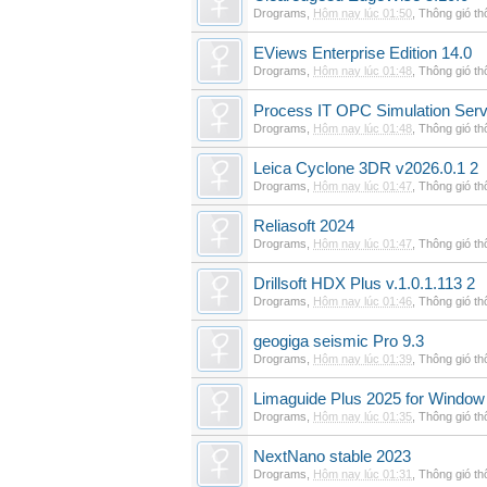
Drograms
,
Hôm nay lúc 01:50
,
Thông gió t
EViews Enterprise Edition 14.0
Drograms
,
Hôm nay lúc 01:48
,
Thông gió t
Process IT OPC Simulation Serv
Drograms
,
Hôm nay lúc 01:48
,
Thông gió t
Leica Cyclone 3DR v2026.0.1 2
Drograms
,
Hôm nay lúc 01:47
,
Thông gió t
Reliasoft 2024
Drograms
,
Hôm nay lúc 01:47
,
Thông gió t
Drillsoft HDX Plus v.1.0.1.113 2
Drograms
,
Hôm nay lúc 01:46
,
Thông gió t
geogiga seismic Pro 9.3
Drograms
,
Hôm nay lúc 01:39
,
Thông gió t
Limaguide Plus 2025 for Window
Drograms
,
Hôm nay lúc 01:35
,
Thông gió t
NextNano stable 2023
Drograms
,
Hôm nay lúc 01:31
,
Thông gió t