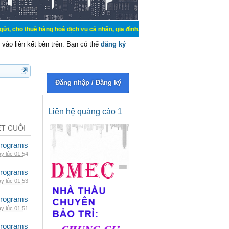
hàng hoá dịch vụ cá nhân, gia đình. Mua bán, ký gửi, cho thuê thiết bị hệ thố
vào liên kết bên trên. Bạn có thể
đăng ký
Đăng nhập / Đăng ký
Liên hệ quảng cáo 1
ẾT CUỐI
rograms
y lúc 01:54
rograms
y lúc 01:53
rograms
y lúc 01:51
rograms