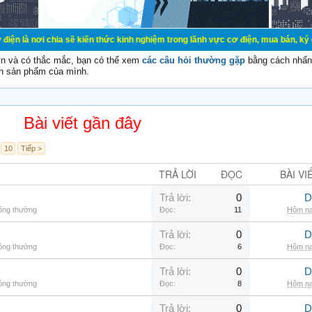
ia sẽ kiến thức kinh nghiệm trong lãnh vực cơ điện, mua bán, ký gửi, cho thuê 
vn và có thắc mắc, bạn có thể xem
các câu hỏi thường gặp
bằng cách nhấn 
n sản phẩm của mình.
Bài viết gần đây
10
Tiếp >
TRẢ LỜI
ĐỌC
BÀI VI
Trả lời:
0
D
hông thường
Đọc:
11
Hôm na
Trả lời:
0
D
hông thường
Đọc:
6
Hôm na
Trả lời:
0
D
hông thường
Đọc:
8
Hôm na
Trả lời:
0
D