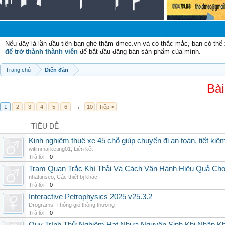
C
Nếu đây là lần đầu tiên bạn ghé thăm dmec.vn và có thắc mắc, bạn có th
để trở thành thành viên
để bắt đầu đăng bán sản phẩm của mình.
Trang chủ
Diễn đàn
Bài
1
2
3
4
5
6
→
10
Tiếp >
TIÊU ĐỀ
Kinh nghiệm thuê xe 45 chỗ giúp chuyến đi an toàn, tiết kiệ
wifimmarketing01
,
Liên kết
Trả lời:
0
Trạm Quan Trắc Khí Thải Và Cách Vận Hành Hiệu Quả Ch
nhattinseo
,
Các thiết bị khác
Trả lời:
0
Interactive Petrophysics 2025 v25.3.2
Drograms
,
Thông gió thông thường
Trả lời:
0