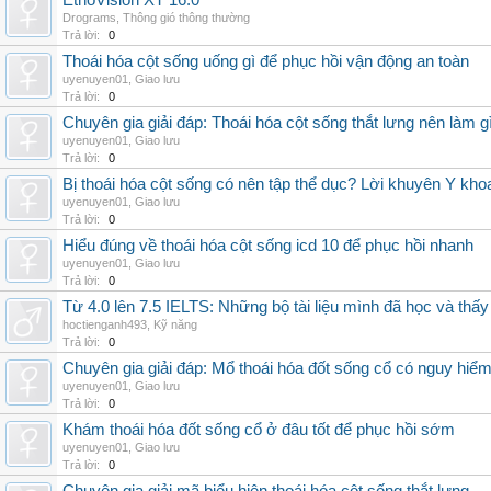
EthoVision XT 16.0
Drograms
,
Thông gió thông thường
Trả lời:
0
Thoái hóa cột sống uống gì để phục hồi vận động an toàn
uyenuyen01
,
Giao lưu
Trả lời:
0
Chuyên gia giải đáp: Thoái hóa cột sống thắt lưng nên làm g
uyenuyen01
,
Giao lưu
Trả lời:
0
Bị thoái hóa cột sống có nên tập thể dục? Lời khuyên Y kho
uyenuyen01
,
Giao lưu
Trả lời:
0
Hiểu đúng về thoái hóa cột sống icd 10 để phục hồi nhanh
uyenuyen01
,
Giao lưu
Trả lời:
0
Từ 4.0 lên 7.5 IELTS: Những bộ tài liệu mình đã học và thấy
hoctienganh493
,
Kỹ năng
Trả lời:
0
Chuyên gia giải đáp: Mổ thoái hóa đốt sống cổ có nguy hiể
uyenuyen01
,
Giao lưu
Trả lời:
0
Khám thoái hóa đốt sống cổ ở đâu tốt để phục hồi sớm
uyenuyen01
,
Giao lưu
Trả lời:
0