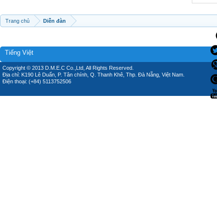
Trang chủ
Diễn đàn
Tiếng Việt
Copyright © 2013 D.M.E.C Co.,Ltd, All Rights Reserved.
Địa chỉ: K190 Lê Duẩn, P. Tân chính, Q. Thanh Khê, Thp. Đà Nẵng, Việt Nam.
Điện thoại: (+84) 5113752506