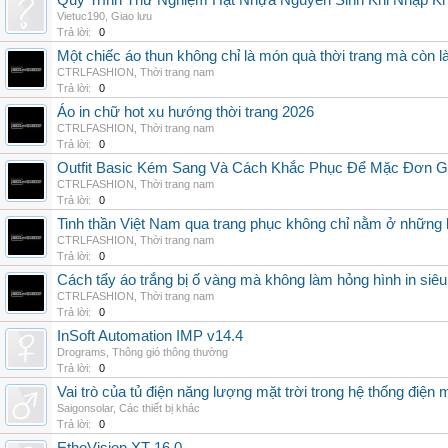
Quy Trình Thử Nghiệm Hạt Nhựa Nguyên Sinh Khi Nhập K
Vietuc190
,
Giao lưu
Trả lời:
0
Một chiếc áo thun không chỉ là món quà thời trang mà còn 
CTRLFASHION
,
Thời trang nam
Trả lời:
0
Áo in chữ hot xu hướng thời trang 2026
CTRLFASHION
,
Thời trang nam
Trả lời:
0
Outfit Basic Kém Sang Và Cách Khắc Phục Để Mặc Đơn 
CTRLFASHION
,
Thời trang nam
Trả lời:
0
Tinh thần Việt Nam qua trang phục không chỉ nằm ở những 
CTRLFASHION
,
Thời trang nam
Trả lời:
0
Cách tẩy áo trắng bị ố vàng mà không làm hỏng hình in siêu
CTRLFASHION
,
Thời trang nam
Trả lời:
0
InSoft Automation IMP v14.4
Drograms
,
Thông gió thông thường
Trả lời:
0
Vai trò của tủ điện năng lượng mặt trời trong hệ thống điện m
Saigonsolar
,
Các thiết bị khác
Trả lời:
0