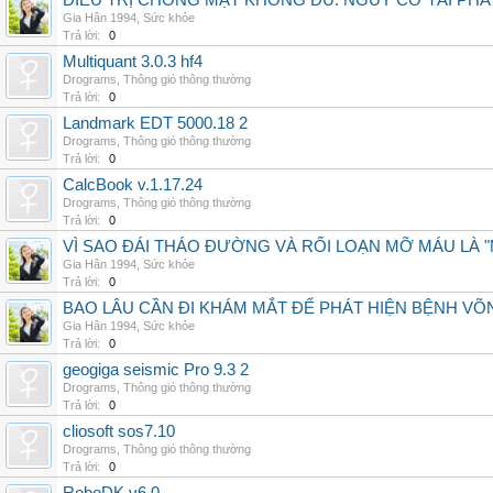
ĐIỀU TRỊ CHÓNG MẶT KHÔNG ĐỦ: NGUY CƠ TÁI PH
Gia Hân 1994
,
Sức khỏe
Trả lời:
0
Multiquant 3.0.3 hf4
Drograms
,
Thông gió thông thường
Trả lời:
0
Landmark EDT 5000.18 2
Drograms
,
Thông gió thông thường
Trả lời:
0
CalcBook v.1.17.24
Drograms
,
Thông gió thông thường
Trả lời:
0
VÌ SAO ĐÁI THÁO ĐƯỜNG VÀ RỐI LOẠN MỠ MÁU LÀ 
Gia Hân 1994
,
Sức khỏe
Trả lời:
0
BAO LÂU CẦN ĐI KHÁM MẮT ĐỂ PHÁT HIỆN BỆNH V
Gia Hân 1994
,
Sức khỏe
Trả lời:
0
geogiga seismic Pro 9.3 2
Drograms
,
Thông gió thông thường
Trả lời:
0
cliosoft sos7.10
Drograms
,
Thông gió thông thường
Trả lời:
0