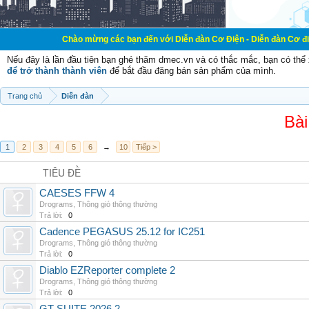
Chào mừng các bạn đến với Diễn đàn Cơ Điện - Diễn đàn Cơ điện là nơi chia
Nếu đây là lần đầu tiên bạn ghé thăm dmec.vn và có thắc mắc, bạn có th
để trở thành thành viên
để bắt đầu đăng bán sản phẩm của mình.
Trang chủ
Diễn đàn
Bài
1
2
3
4
5
6
→
10
Tiếp >
TIÊU ĐỀ
CAESES FFW 4
Drograms
,
Thông gió thông thường
Trả lời:
0
Cadence PEGASUS 25.12 for IC251
Drograms
,
Thông gió thông thường
Trả lời:
0
Diablo EZReporter complete 2
Drograms
,
Thông gió thông thường
Trả lời:
0