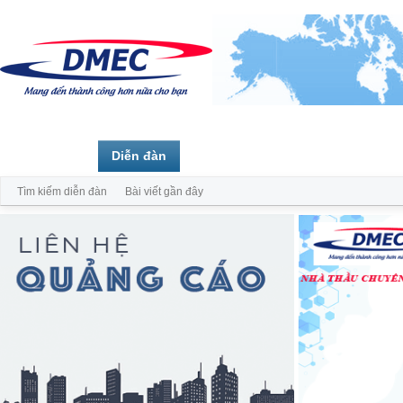
Trang chủ
Diễn đàn
Thành viên
Tìm kiếm diễn đàn
Bài viết gần đây