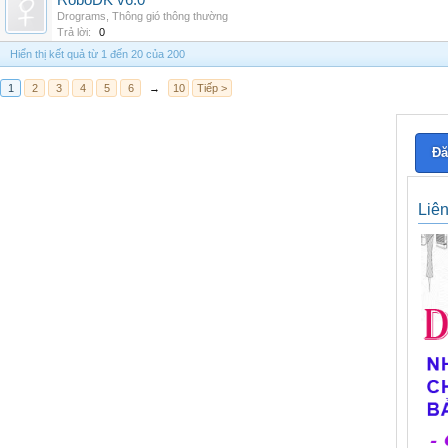
RoboDK v6.0
Drograms
,
Thông gió thông thường
Trả lời:
0
Hiển thị kết quả từ 1 đến 20 của 200
1
2
3
4
5
6
→
10
Tiếp >
Đă
Liê