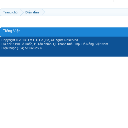
Trang chủ
Diễn đàn
Tiếng Việt
Copyright © 2013 D.M.E.C Co.,Ltd, All Rights Reserved.
Địa chỉ: K190 Lê Duẩn, P. Tân chính, Q. Thanh Khê, Thp. Đà Nẵng, Việt Nam.
Điện thoại: (+84) 5113752506