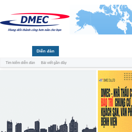
Trang chủ
Diễn đàn
Thành viên
Tìm kiếm diễn đàn
Bài viết gần đây