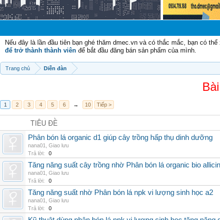
Nếu đây là lần đầu tiên bạn ghé thăm dmec.vn và có thắc mắc, bạn có th
để trở thành thành viên
để bắt đầu đăng bán sản phẩm của mình.
Trang chủ
Diễn đàn
Bài
1
2
3
4
5
6
→
10
Tiếp >
TIÊU ĐỀ
Phân bón lá organic d1 giúp cây trồng hấp thụ dinh dưỡng
nana01
,
Giao lưu
Trả lời:
0
Tăng năng suất cây trồng nhờ Phân bón lá organic bio allici
nana01
,
Giao lưu
Trả lời:
0
Tăng năng suất nhờ Phân bón lá npk vi lượng sinh học a2
nana01
,
Giao lưu
Trả lời:
0