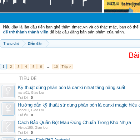
Nếu đây là lần đầu tiên bạn ghé thăm dmec.vn và có thắc mắc, bạn có th
để trở thành thành viên
để bắt đầu đăng bán sản phẩm của mình.
Trang chủ
Diễn đàn
Bài
1
2
3
4
5
6
→
10
Tiếp >
TIÊU ĐỀ
Kỹ thuật dùng phân bón lá canxi nitrat tăng năng suất
nana01
,
Giao lưu
Trả lời:
0
Hướng dẫn kỹ thuật sử dụng phân bón lá canxi magie hiệu 
nana01
,
Giao lưu
Trả lời:
0
Cách Bảo Quản Bột Màu Đúng Chuẩn Trong Kho Nhựa
Vietuc190
,
Giao lưu
Trả lời:
0