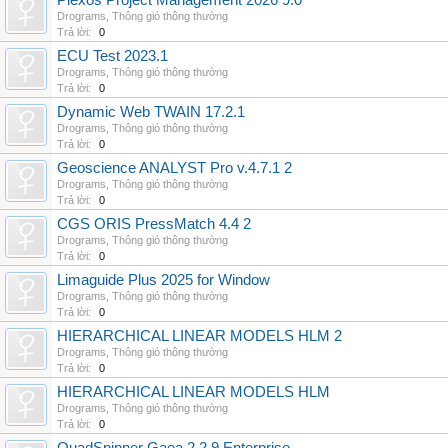
Plexos Project Management 2026 9.0
Drograms
,
Thông gió thông thường
Trả lời:
0
ECU Test 2023.1
Drograms
,
Thông gió thông thường
Trả lời:
0
Dynamic Web TWAIN 17.2.1
Drograms
,
Thông gió thông thường
Trả lời:
0
Geoscience ANALYST Pro v.4.7.1 2
Drograms
,
Thông gió thông thường
Trả lời:
0
CGS ORIS PressMatch 4.4 2
Drograms
,
Thông gió thông thường
Trả lời:
0
Limaguide Plus 2025 for Window
Drograms
,
Thông gió thông thường
Trả lời:
0
HIERARCHICAL LINEAR MODELS HLM 2
Drograms
,
Thông gió thông thường
Trả lời:
0
HIERARCHICAL LINEAR MODELS HLM
Drograms
,
Thông gió thông thường
Trả lời:
0