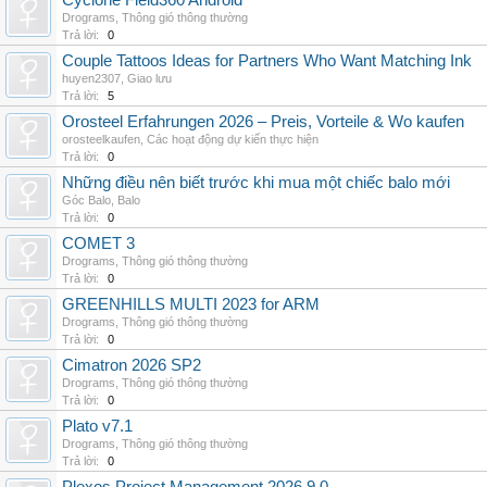
Cyclone Field360 Android
Drograms
,
Thông gió thông thường
Trả lời:
0
Couple Tattoos Ideas for Partners Who Want Matching Ink
huyen2307
,
Giao lưu
Trả lời:
5
Orosteel Erfahrungen 2026 – Preis, Vorteile & Wo kaufen
orosteelkaufen
,
Các hoạt động dự kiến thực hiện
Trả lời:
0
Những điều nên biết trước khi mua một chiếc balo mới
Góc Balo
,
Balo
Trả lời:
0
COMET 3
Drograms
,
Thông gió thông thường
Trả lời:
0
GREENHILLS MULTI 2023 for ARM
Drograms
,
Thông gió thông thường
Trả lời:
0
Cimatron 2026 SP2
Drograms
,
Thông gió thông thường
Trả lời:
0
Plato v7.1
Drograms
,
Thông gió thông thường
Trả lời:
0