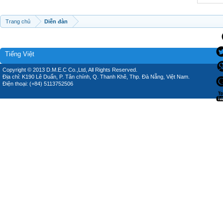
Trang chủ
Diễn đàn
Tiếng Việt
Copyright © 2013 D.M.E.C Co.,Ltd, All Rights Reserved.
Địa chỉ: K190 Lê Duẩn, P. Tân chính, Q. Thanh Khê, Thp. Đà Nẵng, Việt Nam.
Điện thoại: (+84) 5113752506