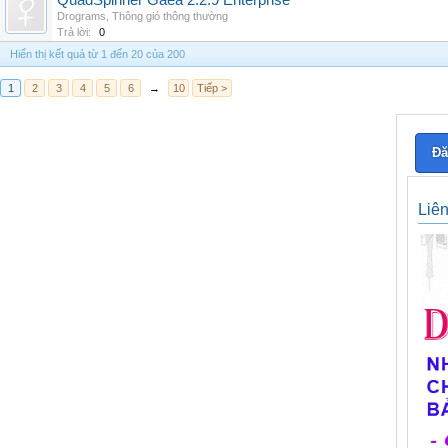
QuadSpinner Gaea 2.2.9 Enterprise
Drograms
,
Thông gió thông thường
Trả lời:
0
Hiển thị kết quả từ 1 đến 20 của 200
1
2
3
4
5
6
→
10
Tiếp >
Đă
Liê