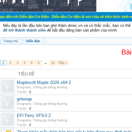
ễn đàn Cơ Điện - Diễn đàn Cơ điện là nơi chia sẽ kiến thức kinh nghiệm trong l
Nếu đây là lần đầu tiên bạn ghé thăm dmec.vn và có thắc mắc, bạn có th
để trở thành thành viên
để bắt đầu đăng bán sản phẩm của mình.
Trang chủ
Diễn đàn
Bài
1
2
3
4
5
6
→
10
Tiếp >
TIÊU ĐỀ
Maplesoft Maple 2026 x64 2
Drograms
,
Thông gió thông thường
Trả lời:
0
grlweap
Drograms
,
Thông gió thông thường
Trả lời:
0
EFI Fiery XF9.0 2
Drograms
,
Thông gió thông thường
Trả lời:
0