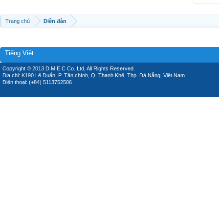
Trang chủ
Diễn đàn
Tiếng Việt
Copyright © 2013 D.M.E.C Co.,Ltd, All Rights Reserved.
Địa chỉ: K190 Lê Duẩn, P. Tân chính, Q. Thanh Khê, Thp. Đà Nẵng, Việt Nam.
Điện thoại: (+84) 5113752506