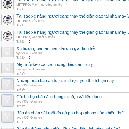
Tại sao xe nâng người đang thay thế giàn giáo tại nhà máy
LIFTPRO
,
Máy móc công nghiệp
Trả lời:
0
Tại sao xe nâng người đang thay thế giàn giáo tại nhà máy
LIFTPRO
,
Xây dựng
Trả lời:
0
Tại sao xe nâng người đang thay thế giàn giáo tại nhà máy
LIFTPRO
,
Các thiết bị khác
Trả lời:
0
Xu hướng bàn ăn hiện đại cho gia đình trẻ
vyvy937
,
Giao lưu
Trả lời:
0
Mệt mỏi kéo dài và những điều cần lưu ý
muoigentis
,
Giao lưu
Trả lời:
0
Những mẫu bàn ăn tối giản được yêu thích hiện nay
vyvy937
,
Giao lưu
Trả lời:
0
Cách chọn bàn ăn chung cư đẹp và tiện dụng
vyvy937
,
Giao lưu
Trả lời:
0
Bàn ăn chân sắt mặt đá có phù hợp phong cách hiện đại?
vyvy937
,
Giao lưu
Trả lời:
0