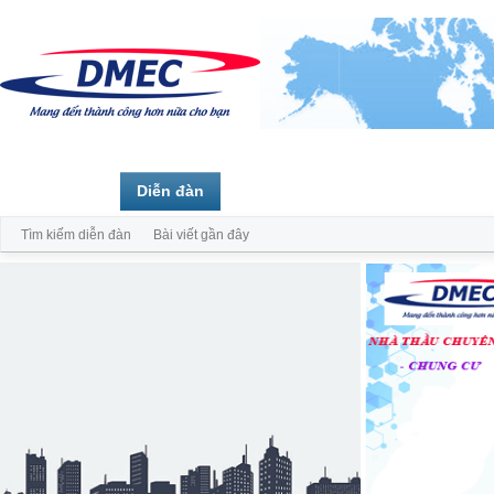
Trang chủ
Diễn đàn
Thành viên
Tìm kiếm diễn đàn
Bài viết gần đây