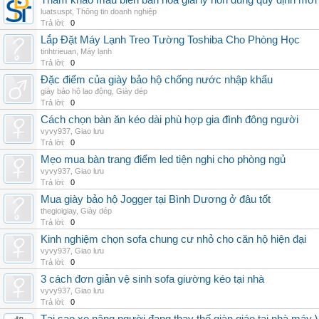
Tham khảo mẫu biên bản hòa giải ly hôn đúng quy định mới
luatsuspt
,
Thông tin doanh nghiệp
Trả lời:
0
Lắp Đặt Máy Lạnh Treo Tường Toshiba Cho Phòng Học
tinhtrieuan
,
Máy lạnh
Trả lời:
0
Đặc điểm của giày bảo hộ chống nước nhập khẩu
giày bảo hộ lao động
,
Giày dép
Trả lời:
0
Cách chọn bàn ăn kéo dài phù hợp gia đình đông người
vyvy937
,
Giao lưu
Trả lời:
0
Mẹo mua bàn trang điểm led tiện nghi cho phòng ngủ
vyvy937
,
Giao lưu
Trả lời:
0
Mua giày bảo hộ Jogger tại Bình Dương ở đâu tốt
thegioigiay
,
Giày dép
Trả lời:
0
Kinh nghiệm chọn sofa chung cư nhỏ cho căn hộ hiện đại
vyvy937
,
Giao lưu
Trả lời:
0
3 cách đơn giản vệ sinh sofa giường kéo tại nhà
vyvy937
,
Giao lưu
Trả lời:
0