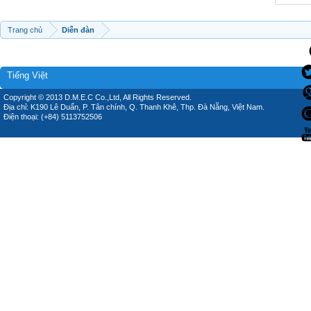
Trang chủ
Diễn đàn
Tiếng Việt
Copyright © 2013 D.M.E.C Co.,Ltd, All Rights Reserved.
Địa chỉ: K190 Lê Duẩn, P. Tân chính, Q. Thanh Khê, Thp. Đà Nẵng, Việt Nam.
Điện thoại: (+84) 5113752506