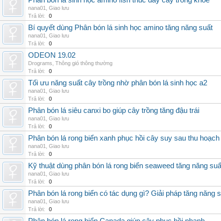
Phân bón lá sinh học amino fish thúc đẩy cây trồng khỏe
nana01
,
Giao lưu
Trả lời:
0
Bí quyết dùng Phân bón lá sinh học amino tăng năng suất
nana01
,
Giao lưu
Trả lời:
0
ODEON 19.02
Drograms
,
Thông gió thông thường
Trả lời:
0
Tối ưu năng suất cây trồng nhờ phân bón lá sinh học a2
nana01
,
Giao lưu
Trả lời:
0
Phân bón lá siêu canxi bo giúp cây trồng tăng đậu trái
nana01
,
Giao lưu
Trả lời:
0
Phân bón lá rong biển xanh phục hồi cây suy sau thu hoạch
nana01
,
Giao lưu
Trả lời:
0
Kỹ thuật dùng phân bón lá rong biển seaweed tăng năng suấ
nana01
,
Giao lưu
Trả lời:
0
Phân bón lá rong biển có tác dụng gì? Giải pháp tăng năng 
nana01
,
Giao lưu
Trả lời:
0