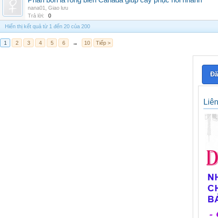
Phân bón lá rong biển Canada giúp cây phục hồi nhanh
nana01
,
Giao lưu
Trả lời:
0
Hiển thị kết quả từ 1 đến 20 của 200
1
2
3
4
5
6
→
10
Tiếp >
Đă
Liê