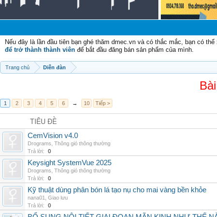
Nếu đây là lần đầu tiên bạn ghé thăm dmec.vn và có thắc mắc, bạn có th
để trở thành thành viên
để bắt đầu đăng bán sản phẩm của mình.
Trang chủ
Diễn đàn
Bài
1
2
3
4
5
6
→
10
Tiếp >
TIÊU ĐỀ
CemVision v4.0
Drograms
,
Thông gió thông thường
Trả lời:
0
Keysight SystemVue 2025
Drograms
,
Thông gió thông thường
Trả lời:
0
Kỹ thuật dùng phân bón lá tạo nụ cho mai vàng bền khỏe
nana01
,
Giao lưu
Trả lời:
0