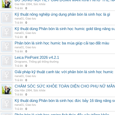
BỔ SUNG NỘI TIẾT GIAI ĐOẠN MÃN KINH NHƯ THẾ 
Gia Hân 1994
,
Sức khỏe
Trả lời:
0
Kỹ thuật nông nghiệp ứng dụng phân bón lá sinh học là gì
nana01
,
Giao lưu
Trả lời:
0
Kỹ thuật dùng Phân bón lá sinh học humic gold tăng năng s
nana01
,
Giao lưu
Trả lời:
0
Phân bón lá sinh học humic ba mùa giúp cải tạo đất màu
nana01
,
Giao lưu
Trả lời:
0
Leica PinPoint 2026 v4.2.1
Drograms
,
Thông gió thông thường
Trả lời:
0
Giải pháp kỹ thuật canh tác với phân bón lá sinh học humic
nana01
,
Giao lưu
Trả lời:
0
CHĂM SÓC SỨC KHỎE TOÀN DIỆN CHO PHỤ NỮ MÃN 
Gia Hân 1994
,
Sức khỏe
Trả lời:
0
Kỹ thuật dùng Phân bón lá sinh học đức bảy 16 tăng năng s
nana01
,
Giao lưu
Trả lời:
0