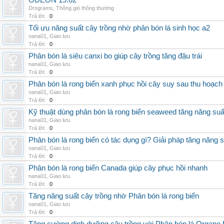
ODEON 19.02
Drograms
,
Thông gió thông thường
Trả lời:
0
Tối ưu năng suất cây trồng nhờ phân bón lá sinh học a2
nana01
,
Giao lưu
Trả lời:
0
Phân bón lá siêu canxi bo giúp cây trồng tăng đậu trái
nana01
,
Giao lưu
Trả lời:
0
Phân bón lá rong biển xanh phục hồi cây suy sau thu hoạch
nana01
,
Giao lưu
Trả lời:
0
Kỹ thuật dùng phân bón lá rong biển seaweed tăng năng suấ
nana01
,
Giao lưu
Trả lời:
0
Phân bón lá rong biển có tác dụng gì? Giải pháp tăng năng 
nana01
,
Giao lưu
Trả lời:
0
Phân bón lá rong biển Canada giúp cây phục hồi nhanh
nana01
,
Giao lưu
Trả lời:
0
Tăng năng suất cây trồng nhờ Phân bón lá rong biển
nana01
,
Giao lưu
Trả lời:
0