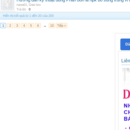
Hướng dẫn kỹ thuật dùng Phân bón lá npk bổ sung trung vi
nana01
,
Giao lưu
Trả lời:
0
Hiển thị kết quả từ 1 đến 20 của 200
1
2
3
4
5
6
→
10
Tiếp >
Đă
Liê