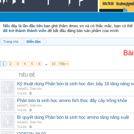
Chà
Nếu đây là lần đầu tiên bạn ghé thăm dmec.vn và có thắc mắc, bạn có th
để trở thành thành viên
để bắt đầu đăng bán sản phẩm của mình.
Trang chủ
Diễn đàn
Bài
1
2
3
4
5
6
→
10
Tiếp >
TIÊU ĐỀ
Kỹ thuật dùng Phân bón lá sinh học đức bảy 16 tăng năng s
nana01
,
Giao lưu
Trả lời:
0
Phân bón lá sinh học amino fish thúc đẩy cây trồng khỏe
nana01
,
Giao lưu
Trả lời:
0
Bí quyết dùng Phân bón lá sinh học amino tăng năng suất
nana01
,
Giao lưu
Trả lời:
0