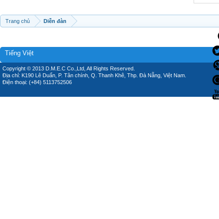
Trang chủ
Diễn đàn
Tiếng Việt
Copyright © 2013 D.M.E.C Co.,Ltd, All Rights Reserved.
Địa chỉ: K190 Lê Duẩn, P. Tân chính, Q. Thanh Khê, Thp. Đà Nẵng, Việt Nam.
Điện thoại: (+84) 5113752506