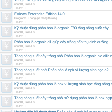
Tăng cường dinh dưỡng cây trồng với Phân bón lá Organo 
nana01
,
Giao lưu
Trả lời:
0
EViews Enterprise Edition 14.0
Drograms
,
Thông gió thông thường
Trả lời:
0
Kỹ thuật dùng phân bón lá organic F90 tăng năng suất cây
nana01
,
Giao lưu
Trả lời:
0
Phân bón lá organic d1 giúp cây trồng hấp thụ dinh dưỡng
nana01
,
Giao lưu
Trả lời:
0
Tăng năng suất cây trồng nhờ Phân bón lá organic bio allici
nana01
,
Giao lưu
Trả lời:
0
Tăng năng suất nhờ Phân bón lá npk vi lượng sinh học a2
nana01
,
Giao lưu
Trả lời:
0
Kỹ thuật dùng phân bón lá npk vi lượng sinh học tăng năng 
nana01
,
Giao lưu
Trả lời:
0
Tăng năng suất cây trồng nhờ sử dụng phân bón lá npk hợp 
nana01
,
Giao lưu
Trả lời:
0