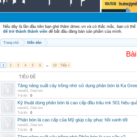
Nếu đây là lần đầu tiên bạn ghé thăm dmec.vn và có thắc mắc, bạn có th
để trở thành thành viên
để bắt đầu đăng bán sản phẩm của mình.
Trang chủ
Diễn đàn
Bài
1
2
3
4
5
6
→
10
Tiếp >
TIÊU ĐỀ
Tăng năng suất cây trồng nhờ sử dụng phân bón lá Ka Gre
nana01
,
Giao lưu
Trả lời:
0
Kỹ thuật dùng phân bón lá cao cấp đầu trâu mk 501 hiệu qu
nana01
,
Giao lưu
Trả lời:
0
Phân bón lá cao cấp của Mỹ giúp cây phục hồi xanh tốt
nana01
,
Giao lưu
Trả lời:
0