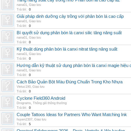
Tăng năng suất cây trồng nhờ Phân bón lá cao cấp a2
nana01
,
Giao lưu
Trả lời:
0
Giải pháp dinh dưỡng cây trồng với phân bón lá cao cấp
nana01
,
Giao lưu
Trả lời:
0
Bí quyết sử dụng phân bón lá canxi silic tăng năng suất
nana01
,
Giao lưu
Trả lời:
0
Kỹ thuật dùng phân bón lá canxi nitrat tăng năng suất
nana01
,
Giao lưu
Trả lời:
0
Hướng dẫn kỹ thuật sử dụng phân bón lá canxi magie hiệu 
nana01
,
Giao lưu
Trả lời:
0
Cách Bảo Quản Bột Màu Đúng Chuẩn Trong Kho Nhựa
Vietuc190
,
Giao lưu
Trả lời:
0
Cyclone Field360 Android
Drograms
,
Thông gió thông thường
Trả lời:
0
Couple Tattoos Ideas for Partners Who Want Matching Ink
huyen2307
,
Giao lưu
Trả lời:
5