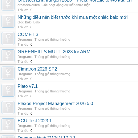
Orosteel Erfahrungen 2026 – Preis, Vorteile & Wo kaufen
orosteelkaufen
,
Các hoạt động dự kiến thực hiện
Trả lời:
0
Những điều nên biết trước khi mua một chiếc balo mới
Góc Balo
,
Balo
Trả lời:
0
COMET 3
Drograms
,
Thông gió thông thường
Trả lời:
0
GREENHILLS MULTI 2023 for ARM
Drograms
,
Thông gió thông thường
Trả lời:
0
Cimatron 2026 SP2
Drograms
,
Thông gió thông thường
Trả lời:
0
Plato v7.1
Drograms
,
Thông gió thông thường
Trả lời:
0
Plexos Project Management 2026 9.0
Drograms
,
Thông gió thông thường
Trả lời:
0
ECU Test 2023.1
Drograms
,
Thông gió thông thường
Trả lời:
0