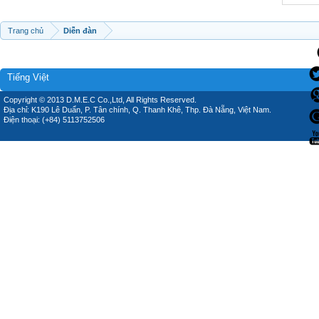
Trang chủ
Diễn đàn
Tiếng Việt
Copyright © 2013 D.M.E.C Co.,Ltd, All Rights Reserved.
Địa chỉ: K190 Lê Duẩn, P. Tân chính, Q. Thanh Khê, Thp. Đà Nẵng, Việt Nam.
Điện thoại: (+84) 5113752506