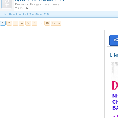
Dynamic Web TWAIN 17.2.1
Drograms
,
Thông gió thông thường
Trả lời:
0
Hiển thị kết quả từ 1 đến 20 của 200
1
2
3
4
5
6
→
10
Tiếp >
Đă
Liê