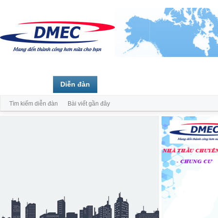
Trang chủ
Diễn đàn
Thành viên
Tìm kiếm diễn đàn
Bài viết gần đây