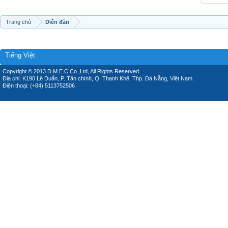
Trang chủ
Diễn đàn
Tiếng Việt
Copyright © 2013 D.M.E.C Co.,Ltd, All Rights Reserved.
Địa chỉ: K190 Lê Duẩn, P. Tân chính, Q. Thanh Khê, Thp. Đà Nẵng, Việt Nam.
Điện thoại: (+84) 5113752506