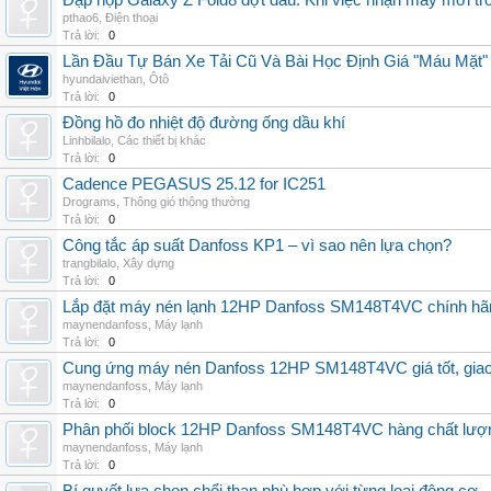
Đập hộp Galaxy Z Fold8 đợt đầu: Khi việc nhận máy mới tr
pthao6
,
Điện thoại
Trả lời:
0
Lần Đầu Tự Bán Xe Tải Cũ Và Bài Học Định Giá "Máu Mặt"
hyundaiviethan
,
Ôtô
Trả lời:
0
Đồng hồ đo nhiệt độ đường ống dầu khí
Linhbilalo
,
Các thiết bị khác
Trả lời:
0
Cadence PEGASUS 25.12 for IC251
Drograms
,
Thông gió thông thường
Trả lời:
0
Công tắc áp suất Danfoss KP1 – vì sao nên lựa chọn?
trangbilalo
,
Xây dựng
Trả lời:
0
Lắp đặt máy nén lạnh 12HP Danfoss SM148T4VC chính hãng, 
maynendanfoss
,
Máy lạnh
Trả lời:
0
Cung ứng máy nén Danfoss 12HP SM148T4VC giá tốt, giao h
maynendanfoss
,
Máy lạnh
Trả lời:
0
Phân phối block 12HP Danfoss SM148T4VC hàng chất lượng,
maynendanfoss
,
Máy lạnh
Trả lời:
0