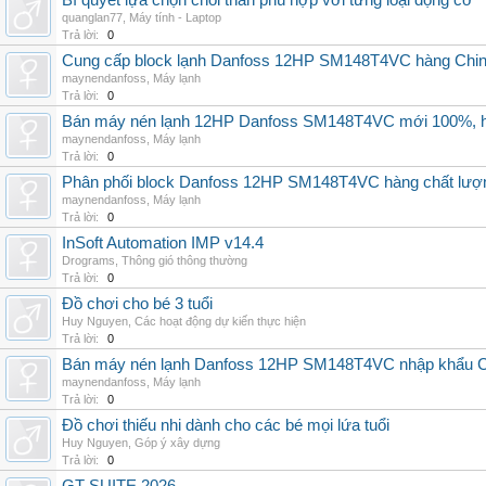
Bí quyết lựa chọn chổi than phù hợp với từng loại động cơ
quanglan77
,
Máy tính - Laptop
Trả lời:
0
Cung cấp block lạnh Danfoss 12HP SM148T4VC hàng China, g
maynendanfoss
,
Máy lạnh
Trả lời:
0
Bán máy nén lạnh 12HP Danfoss SM148T4VC mới 100%, hà
maynendanfoss
,
Máy lạnh
Trả lời:
0
Phân phối block Danfoss 12HP SM148T4VC hàng chất lượng
maynendanfoss
,
Máy lạnh
Trả lời:
0
InSoft Automation IMP v14.4
Drograms
,
Thông gió thông thường
Trả lời:
0
Đồ chơi cho bé 3 tuổi
Huy Nguyen
,
Các hoạt động dự kiến thực hiện
Trả lời:
0
Bán máy nén lạnh Danfoss 12HP SM148T4VC nhập khẩu China
maynendanfoss
,
Máy lạnh
Trả lời:
0
Đồ chơi thiếu nhi dành cho các bé mọi lứa tuổi
Huy Nguyen
,
Góp ý xây dựng
Trả lời:
0