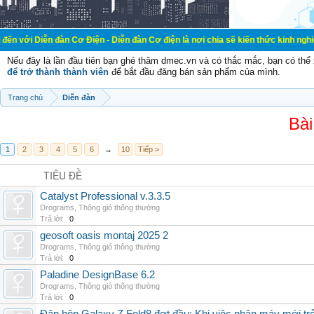
ễn đàn Cơ Điện - Diễn đàn Cơ điện là nơi chia sẽ kiến thức kinh nghiệm trong l
Nếu đây là lần đầu tiên bạn ghé thăm dmec.vn và có thắc mắc, bạn có th
để trở thành thành viên
để bắt đầu đăng bán sản phẩm của mình.
Trang chủ
Diễn đàn
Bài
1
2
3
4
5
6
→
10
Tiếp >
TIÊU ĐỀ
Catalyst Professional v.3.3.5
Drograms
,
Thông gió thông thường
Trả lời:
0
geosoft oasis montaj 2025 2
Drograms
,
Thông gió thông thường
Trả lời:
0
Paladine DesignBase 6.2
Drograms
,
Thông gió thông thường
Trả lời:
0