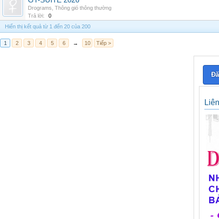
GT-SUITE 2026
Drograms
,
Thông gió thông thường
Trả lời:
0
Hiển thị kết quả từ 1 đến 20 của 200
1
2
3
4
5
6
→
10
Tiếp >
Đă
Liê