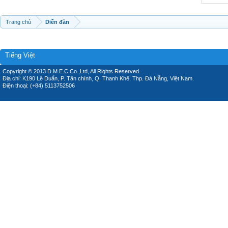
Trang chủ
Diễn đàn
Tiếng Việt
Copyright © 2013 D.M.E.C Co.,Ltd, All Rights Reserved.
Địa chỉ: K190 Lê Duẩn, P. Tân chính, Q. Thanh Khê, Thp. Đà Nẵng, Việt Nam.
Điện thoại: (+84) 5113752506