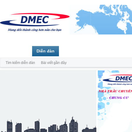
Trang chủ
Diễn đàn
Thành viên
Tìm kiếm diễn đàn
Bài viết gần đây