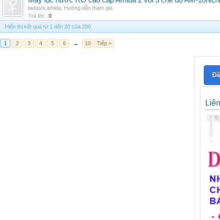
Máy lọc nước RO cao cấp Amida 2 vòi 3 chế độ AM-10NLNB2
tadashi.amida
,
Hướng dẫn tham gia
Trả lời:
0
Hiển thị kết quả từ 1 đến 20 của 200
1
2
3
4
5
6
→
10
Tiếp >
Đă
Liê