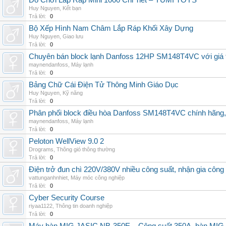
Đồ Chơi Lắp Ráp Mini 1000 Chi Tiết – YUMI TOYS
Huy Nguyen
,
Kết bạn
Trả lời:
0
Bộ Xếp Hình Nam Châm Lắp Ráp Khối Xây Dựng
Huy Nguyen
,
Giao lưu
Trả lời:
0
Chuyên bán block lạnh Danfoss 12HP SM148T4VC với giá tốt
maynendanfoss
,
Máy lạnh
Trả lời:
0
Bảng Chữ Cái Điện Tử Thông Minh Giáo Dục
Huy Nguyen
,
Kỹ năng
Trả lời:
0
Phân phối block điều hòa Danfoss SM148T4VC chính hãng, g
maynendanfoss
,
Máy lạnh
Trả lời:
0
Peloton WellView 9.0 2
Drograms
,
Thông gió thông thường
Trả lời:
0
Điện trở đun chì 220V/380V nhiều công suất, nhận gia công
vattunganhnhiet
,
Máy móc công nghiệp
Trả lời:
0
Cyber Security Course
riyaa1122
,
Thông tin doanh nghiệp
Trả lời:
0