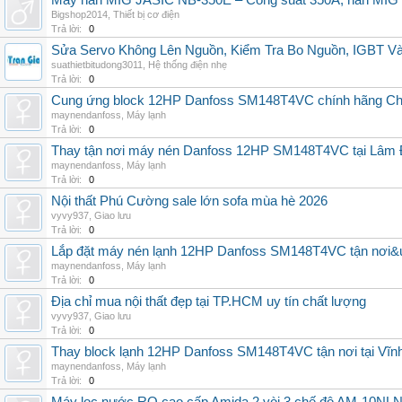
Máy hàn MIG JASIC NB-350E – Công suất 350A, hàn MI
Bigshop2014
,
Thiết bị cơ điện
Trả lời:
0
Sửa Servo Không Lên Nguồn, Kiểm Tra Bo Nguồn, IGBT V
suathietbitudong3011
,
Hệ thống điện nhẹ
Trả lời:
0
Cung ứng block 12HP Danfoss SM148T4VC chính hãng China
maynendanfoss
,
Máy lạnh
Trả lời:
0
Thay tận nơi máy nén Danfoss 12HP SM148T4VC tại Lâm Đ
maynendanfoss
,
Máy lạnh
Trả lời:
0
Nội thất Phú Cường sale lớn sofa mùa hè 2026
vyvy937
,
Giao lưu
Trả lời:
0
Lắp đặt máy nén lạnh 12HP Danfoss SM148T4VC tận nơi&uy
maynendanfoss
,
Máy lạnh
Trả lời:
0
Địa chỉ mua nội thất đẹp tại TP.HCM uy tín chất lượng
vyvy937
,
Giao lưu
Trả lời:
0
Thay block lạnh 12HP Danfoss SM148T4VC tận nơi tại Vĩnh 
maynendanfoss
,
Máy lạnh
Trả lời:
0