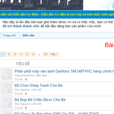
ễn đàn Cơ Điện - Diễn đàn Cơ điện là nơi chia sẽ kiến thức kinh nghiệm trong l
Nếu đây là lần đầu tiên bạn ghé thăm dmec.vn và có thắc mắc, bạn có th
để trở thành thành viên
để bắt đầu đăng bán sản phẩm của mình.
Trang chủ
Diễn đàn
Bài
1
2
3
4
5
6
→
10
Tiếp >
TIÊU ĐỀ
Phân phối máy nén lạnh Danfoss SM148T4VC hàng chính hã
maynendanfoss
,
Máy lạnh
Trả lời:
0
Đồ Chơi Ghép Tranh Cho Bé
Huy Nguyen
,
Liên kết
Trả lời:
0
Bộ Búp Bê Chibi 28cm Cho Bé
Huy Nguyen
,
Liên kết
Trả lời:
0