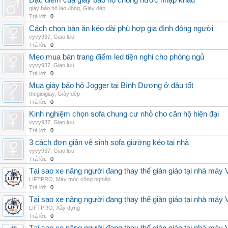
Đặc điểm của giày bảo hộ chống nước nhập khẩu
giày bảo hộ lao động
,
Giày dép
Trả lời:
0
Cách chọn bàn ăn kéo dài phù hợp gia đình đông người
vyvy937
,
Giao lưu
Trả lời:
0
Mẹo mua bàn trang điểm led tiện nghi cho phòng ngủ
vyvy937
,
Giao lưu
Trả lời:
0
Mua giày bảo hộ Jogger tại Bình Dương ở đâu tốt
thegioigiay
,
Giày dép
Trả lời:
0
Kinh nghiệm chọn sofa chung cư nhỏ cho căn hộ hiện đại
vyvy937
,
Giao lưu
Trả lời:
0
3 cách đơn giản vệ sinh sofa giường kéo tại nhà
vyvy937
,
Giao lưu
Trả lời:
0
Tại sao xe nâng người đang thay thế giàn giáo tại nhà máy
LIFTPRO
,
Máy móc công nghiệp
Trả lời:
0
Tại sao xe nâng người đang thay thế giàn giáo tại nhà máy
LIFTPRO
,
Xây dựng
Trả lời:
0