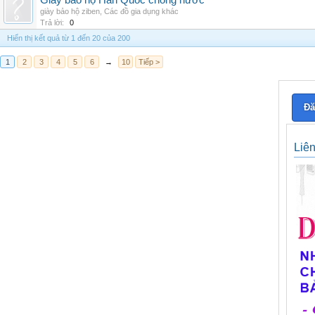
Giày bảo hộ Hàn Quốc chống nước
giày bảo hộ ziben
,
Các đồ gia dụng khác
Trả lời:
0
Hiển thị kết quả từ 1 đến 20 của 200
1
2
3
4
5
6
→
10
Tiếp >
Đă
Liê