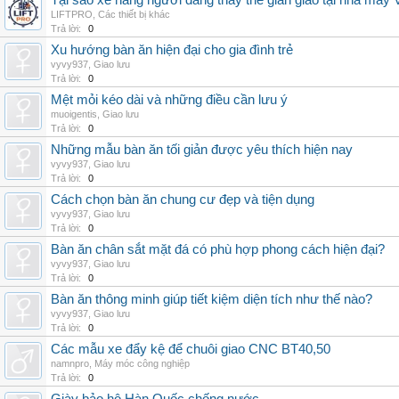
Tại sao xe nâng người đang thay thế giàn giáo tại nhà máy
LIFTPRO
,
Các thiết bị khác
Trả lời:
0
Xu hướng bàn ăn hiện đại cho gia đình trẻ
vyvy937
,
Giao lưu
Trả lời:
0
Mệt mỏi kéo dài và những điều cần lưu ý
muoigentis
,
Giao lưu
Trả lời:
0
Những mẫu bàn ăn tối giản được yêu thích hiện nay
vyvy937
,
Giao lưu
Trả lời:
0
Cách chọn bàn ăn chung cư đẹp và tiện dụng
vyvy937
,
Giao lưu
Trả lời:
0
Bàn ăn chân sắt mặt đá có phù hợp phong cách hiện đại?
vyvy937
,
Giao lưu
Trả lời:
0
Bàn ăn thông minh giúp tiết kiệm diện tích như thế nào?
vyvy937
,
Giao lưu
Trả lời:
0
Các mẫu xe đẩy kệ để chuôi giao CNC BT40,50
namnpro
,
Máy móc công nghiệp
Trả lời:
0