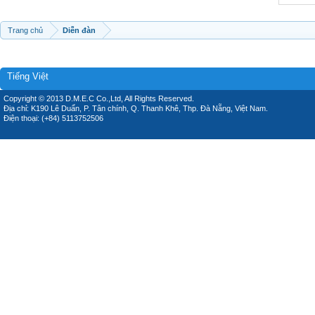
Trang chủ
Diễn đàn
Tiếng Việt
Copyright © 2013 D.M.E.C Co.,Ltd, All Rights Reserved.
Địa chỉ: K190 Lê Duẩn, P. Tân chính, Q. Thanh Khê, Thp. Đà Nẵng, Việt Nam.
Điện thoại: (+84) 5113752506