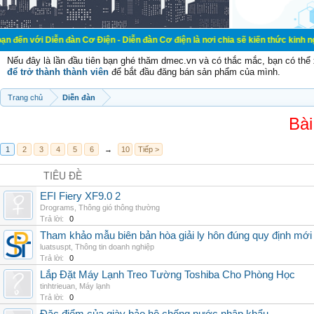
 Diễn đàn Cơ Điện - Diễn đàn Cơ điện là nơi chia sẽ kiến thức kinh nghiệm tron
Nếu đây là lần đầu tiên bạn ghé thăm dmec.vn và có thắc mắc, bạn có th
để trở thành thành viên
để bắt đầu đăng bán sản phẩm của mình.
Trang chủ
Diễn đàn
Bài
1
2
3
4
5
6
→
10
Tiếp >
TIÊU ĐỀ
EFI Fiery XF9.0 2
Drograms
,
Thông gió thông thường
Trả lời:
0
Tham khảo mẫu biên bản hòa giải ly hôn đúng quy định mới
luatsuspt
,
Thông tin doanh nghiệp
Trả lời:
0
Lắp Đặt Máy Lạnh Treo Tường Toshiba Cho Phòng Học
tinhtrieuan
,
Máy lạnh
Trả lời:
0