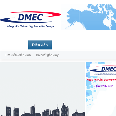
Trang chủ
Diễn đàn
Thành viên
Tìm kiếm diễn đàn
Bài viết gần đây