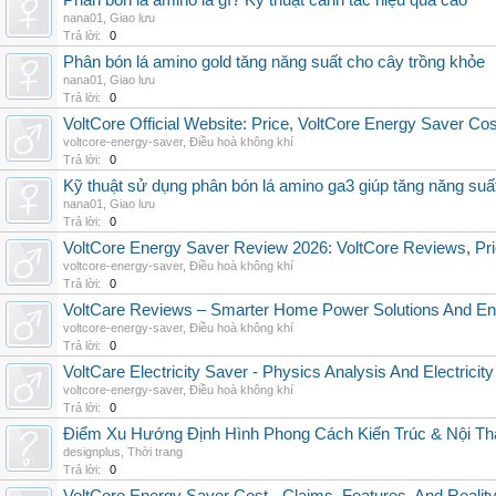
Phân bón lá amino là gì? Kỹ thuật canh tác hiệu quả cao
nana01
,
Giao lưu
Trả lời:
0
Phân bón lá amino gold tăng năng suất cho cây trồng khỏe
nana01
,
Giao lưu
Trả lời:
0
VoltCore Official Website: Price, VoltCore Energy Saver Co
voltcore-energy-saver
,
Điều hoà không khí
Trả lời:
0
Kỹ thuật sử dụng phân bón lá amino ga3 giúp tăng năng suấ
nana01
,
Giao lưu
Trả lời:
0
VoltCore Energy Saver Review 2026: VoltCore Reviews, Pric
voltcore-energy-saver
,
Điều hoà không khí
Trả lời:
0
VoltCare Reviews – Smarter Home Power Solutions And Ene
voltcore-energy-saver
,
Điều hoà không khí
Trả lời:
0
VoltCare Electricity Saver - Physics Analysis And Electrici
voltcore-energy-saver
,
Điều hoà không khí
Trả lời:
0
Điểm Xu Hướng Định Hình Phong Cách Kiến Trúc & Nội Thấ
designplus
,
Thời trang
Trả lời:
0