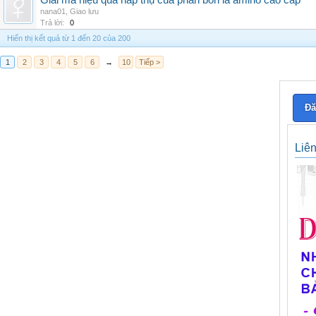
Giải mã hiệu quả hấp thụ của phân bón lá amino cao cấp
nana01
,
Giao lưu
Trả lời:
0
Hiển thị kết quả từ 1 đến 20 của 200
1
2
3
4
5
6
→
10
Tiếp >
Đă
Liê