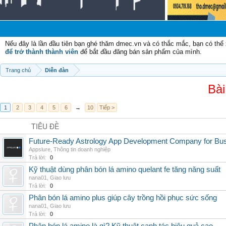
Nếu đây là lần đầu tiên bạn ghé thăm dmec.vn và có thắc mắc, bạn có th
để trở thành thành viên
để bắt đầu đăng bán sản phẩm của mình.
Trang chủ
Diễn đàn
Bài
1
2
3
4
5
6
→
10
Tiếp >
TIÊU ĐỀ
Future-Ready Astrology App Development Company for Bu
Appslure
,
Thông tin doanh nghiệp
Trả lời:
0
Kỹ thuật dùng phân bón lá amino quelant fe tăng năng suất
nana01
,
Giao lưu
Trả lời:
0
Phân bón lá amino plus giúp cây trồng hồi phục sức sống
nana01
,
Giao lưu
Trả lời:
0