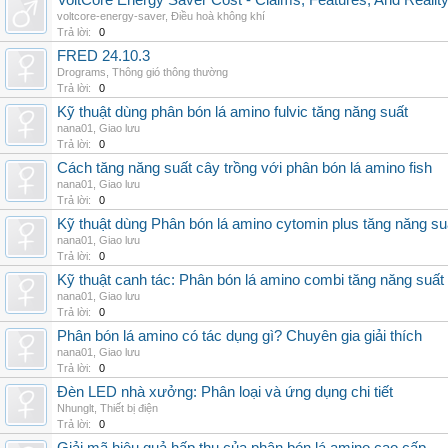
VoltCore Energy Saver Cost - Claims, Features, And Reality
voltcore-energy-saver
,
Điều hoà không khí
Trả lời:
0
FRED 24.10.3
Drograms
,
Thông gió thông thường
Trả lời:
0
Kỹ thuật dùng phân bón lá amino fulvic tăng năng suất
nana01
,
Giao lưu
Trả lời:
0
Cách tăng năng suất cây trồng với phân bón lá amino fish
nana01
,
Giao lưu
Trả lời:
0
Kỹ thuật dùng Phân bón lá amino cytomin plus tăng năng su
nana01
,
Giao lưu
Trả lời:
0
Kỹ thuật canh tác: Phân bón lá amino combi tăng năng suất
nana01
,
Giao lưu
Trả lời:
0
Phân bón lá amino có tác dụng gì? Chuyên gia giải thích
nana01
,
Giao lưu
Trả lời:
0
Đèn LED nhà xưởng: Phân loại và ứng dụng chi tiết
Nhunglt
,
Thiết bị điện
Trả lời:
0