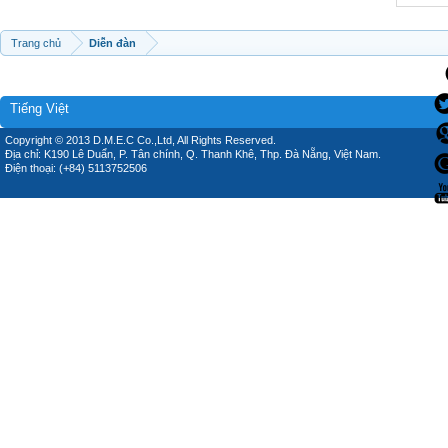
Trang chủ
Diễn đàn
Tiếng Việt
Copyright © 2013 D.M.E.C Co.,Ltd, All Rights Reserved.
Địa chỉ: K190 Lê Duẩn, P. Tân chính, Q. Thanh Khê, Thp. Đà Nẵng, Việt Nam.
Điện thoại: (+84) 5113752506