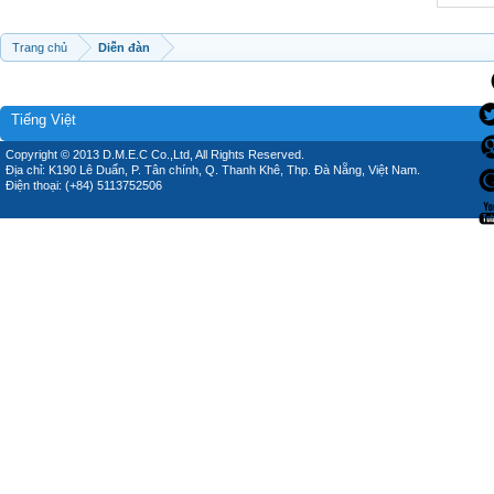
Trang chủ
Diễn đàn
Tiếng Việt
Copyright © 2013 D.M.E.C Co.,Ltd, All Rights Reserved.
Địa chỉ: K190 Lê Duẩn, P. Tân chính, Q. Thanh Khê, Thp. Đà Nẵng, Việt Nam.
Điện thoại: (+84) 5113752506