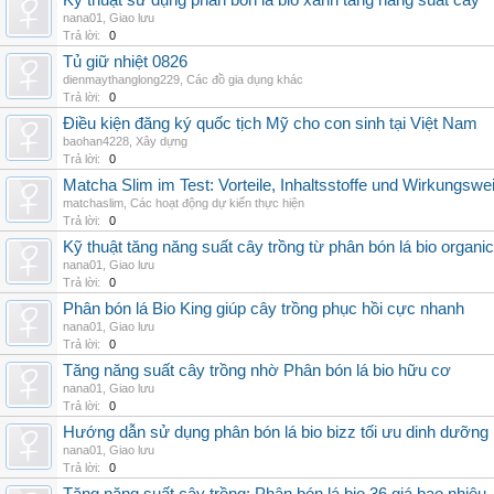
Kỹ thuật sử dụng phân bón lá bio xanh tăng năng suất cây
nana01
,
Giao lưu
Trả lời:
0
Tủ giữ nhiệt 0826
dienmaythanglong229
,
Các đồ gia dụng khác
Trả lời:
0
Điều kiện đăng ký quốc tịch Mỹ cho con sinh tại Việt Nam
baohan4228
,
Xây dựng
Trả lời:
0
Matcha Slim im Test: Vorteile, Inhaltsstoffe und Wirkungswe
matchaslim
,
Các hoạt động dự kiến thực hiện
Trả lời:
0
Kỹ thuật tăng năng suất cây trồng từ phân bón lá bio organic
nana01
,
Giao lưu
Trả lời:
0
Phân bón lá Bio King giúp cây trồng phục hồi cực nhanh
nana01
,
Giao lưu
Trả lời:
0
Tăng năng suất cây trồng nhờ Phân bón lá bio hữu cơ
nana01
,
Giao lưu
Trả lời:
0
Hướng dẫn sử dụng phân bón lá bio bizz tối ưu dinh dưỡng
nana01
,
Giao lưu
Trả lời:
0