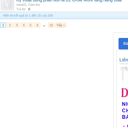
Kỹ thuật dùng phân bón lá B1 Grow More tăng năng suất
nana01
,
Giao lưu
Trả lời:
0
Hiển thị kết quả từ 1 đến 20 của 200
1
2
3
4
5
6
→
10
Tiếp >
Đă
Liê