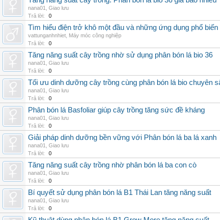
Tăng năng suất cây trồng: Phân bón lá bio 36 giá bao nhiêu
nana01
,
Giao lưu
Trả lời:
0
Tìm hiểu điện trở khô một đầu và những ứng dụng phổ biến 
vattunganhnhiet
,
Máy móc công nghiệp
Trả lời:
0
Tăng năng suất cây trồng nhờ sử dụng phân bón lá bio 36
nana01
,
Giao lưu
Trả lời:
0
Tối ưu dinh dưỡng cây trồng cùng phân bón lá bio chuyên s
nana01
,
Giao lưu
Trả lời:
0
Phân bón lá Basfoliar giúp cây trồng tăng sức đề kháng
nana01
,
Giao lưu
Trả lời:
0
Giải pháp dinh dưỡng bền vững với Phân bón lá ba lá xanh
nana01
,
Giao lưu
Trả lời:
0
Tăng năng suất cây trồng nhờ phân bón lá ba con cò
nana01
,
Giao lưu
Trả lời:
0
Bí quyết sử dụng phân bón lá B1 Thái Lan tăng năng suất
nana01
,
Giao lưu
Trả lời:
0