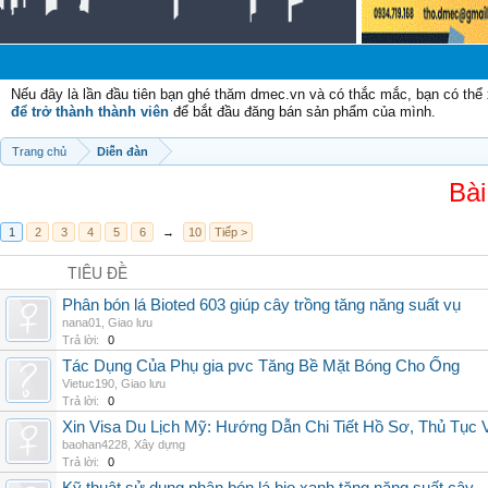
Chào 
Nếu đây là lần đầu tiên bạn ghé thăm dmec.vn và có thắc mắc, bạn có th
để trở thành thành viên
để bắt đầu đăng bán sản phẩm của mình.
Trang chủ
Diễn đàn
Bài
1
2
3
4
5
6
→
10
Tiếp >
TIÊU ĐỀ
Phân bón lá Bioted 603 giúp cây trồng tăng năng suất vụ
nana01
,
Giao lưu
Trả lời:
0
Tác Dụng Của Phụ gia pvc Tăng Bề Mặt Bóng Cho Ống
Vietuc190
,
Giao lưu
Trả lời:
0
Xin Visa Du Lịch Mỹ: Hướng Dẫn Chi Tiết Hồ Sơ, Thủ Tục
baohan4228
,
Xây dựng
Trả lời:
0