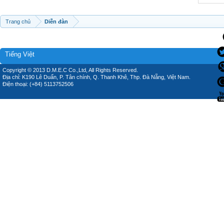
Trang chủ
Diễn đàn
Tiếng Việt
Copyright © 2013 D.M.E.C Co.,Ltd, All Rights Reserved.
Địa chỉ: K190 Lê Duẩn, P. Tân chính, Q. Thanh Khê, Thp. Đà Nẵng, Việt Nam.
Điện thoại: (+84) 5113752506