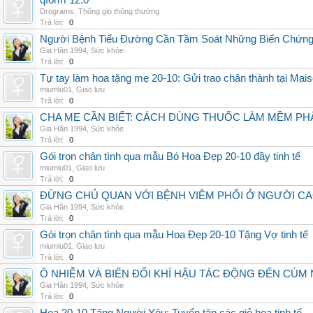
qform 12.0
Drograms
,
Thông gió thông thường
Trả lời:
0
Người Bệnh Tiểu Đường Cần Tầm Soát Những Biến Chứng
Gia Hân 1994
,
Sức khỏe
Trả lời:
0
Tự tay làm hoa tặng mẹ 20-10: Gửi trao chân thành tại Mai
miumiu01
,
Giao lưu
Trả lời:
0
CHA MẸ CẦN BIẾT: CÁCH DÙNG THUỐC LÀM MỀM PH
Gia Hân 1994
,
Sức khỏe
Trả lời:
0
Gói trọn chân tình qua mẫu Bó Hoa Đẹp 20-10 đầy tinh tế
miumiu01
,
Giao lưu
Trả lời:
0
ĐỪNG CHỦ QUAN VỚI BỆNH VIÊM PHỔI Ở NGƯỜI CA
Gia Hân 1994
,
Sức khỏe
Trả lời:
0
Gói trọn chân tình qua mẫu Hoa Đẹp 20-10 Tặng Vợ tinh tế
miumiu01
,
Giao lưu
Trả lời:
0
Ô NHIỄM VÀ BIẾN ĐỔI KHÍ HẬU TÁC ĐỘNG ĐẾN CÚM
Gia Hân 1994
,
Sức khỏe
Trả lời:
0