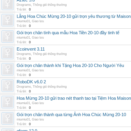
Aztec 5.0
Drograms
,
Thông gió thông thường
Trả lời:
0
Lẵng Hoa Chúc Mừng 20-10 gửi trọn yêu thương từ Maison
miumiu01
,
Giao lưu
Trả lời:
0
Gói trọn chân tình qua mẫu Hoa Tiền 20-10 đầy tinh tế
miumiu01
,
Giao lưu
Trả lời:
0
Ecoinvent 3.11
Drograms
,
Thông gió thông thường
Trả lời:
0
Gói trọn chân thành khi Tặng Hoa 20-10 Cho Người Yêu
miumiu01
,
Giao lưu
Trả lời:
0
RoboDK v6.0 2
Drograms
,
Thông gió thông thường
Trả lời:
0
Hoa Mừng 20-10 gửi trao nét thanh tao tại Tiệm Hoa Maison
miumiu01
,
Giao lưu
Trả lời:
0
Gói trọn chân thành qua từng Ảnh Hoa Chúc Mừng 20-10
miumiu01
,
Giao lưu
Trả lời:
0