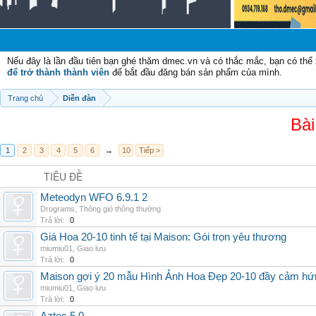
Chà
Nếu đây là lần đầu tiên bạn ghé thăm dmec.vn và có thắc mắc, bạn có th
để trở thành thành viên
để bắt đầu đăng bán sản phẩm của mình.
Trang chủ
Diễn đàn
Bài
1
2
3
4
5
6
→
10
Tiếp >
TIÊU ĐỀ
Meteodyn WFO 6.9.1 2
Drograms
,
Thông gió thông thường
Trả lời:
0
Giá Hoa 20-10 tinh tế tại Maison: Gói trọn yêu thương
miumiu01
,
Giao lưu
Trả lời:
0
Maison gợi ý 20 mẫu Hình Ảnh Hoa Đẹp 20-10 đầy cảm hứ
miumiu01
,
Giao lưu
Trả lời:
0