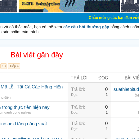
Chào mừng các bạn đến với Diễn đàn Cơ Đi
vn và có thắc mắc, bạn có thể xem
các câu hỏi thường gặp
bằng cách nhấn 
n sản phẩm của mình.
Bài viết gần đây
10
Tiếp >
TRẢ LỜI
ĐỌC
BÀI VI
 Mã Lỗi, Tất Cả Các Hãng Hiện
Trả lời:
0
suathietbit
Đọc:
1
Và
ng điện
Trả lời:
0
trong thực tiễn hiện nay
ng ngành công nghiệp
Đọc:
1
1
Trả lời:
0
ino acid tăng năng suất
Đọc:
1
2