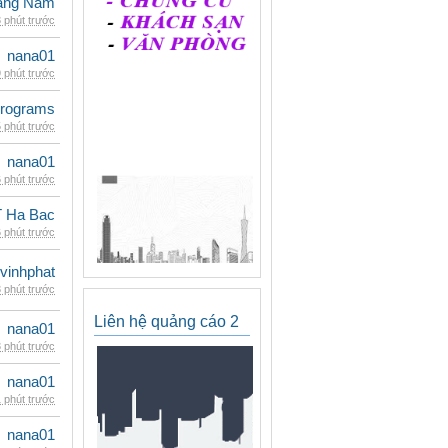
oàng Nam
 phút trước
nana01
 phút trước
rograms
 phút trước
nana01
 phút trước
 Ha Bac
 phút trước
vinhphat
 phút trước
Liên hệ quảng cáo 2
nana01
 phút trước
nana01
 phút trước
nana01