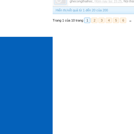
ghecongthaihoc
,
Hôm nay lúc 15:25
,
Nội thấ
Hiển thị kết quả từ 1 đến 20 của 200
Trang 1 của 10 trang
1
2
3
4
5
6
→