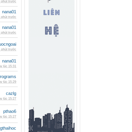
 phút trước
nana01
 phút trước
nana01
 phút trước
uocngoai
 phút trước
nana01
y lúc 15:31
rograms
y lúc 15:29
cazlg
y lúc 15:27
pthao6
y lúc 15:27
gthaihoc