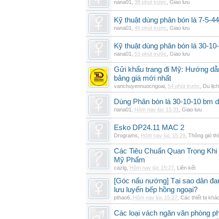
nana01
,
38 phút trước
,
Giao lưu
Kỹ thuật dùng phân bón lá 7-5-44
nana01
,
46 phút trước
,
Giao lưu
Kỹ thuật dùng phân bón lá 30-1
nana01
,
53 phút trước
,
Giao lưu
Gửi khẩu trang đi Mỹ: Hướng dẫn
bảng giá mới nhất
vanchuyennuocngoai
,
54 phút trước
,
Du lịch
Dùng Phân bón lá 30-10-10 bm d
nana01
,
Hôm nay lúc 15:31
,
Giao lưu
Esko DP24.11 MAC 2
Drograms
,
Hôm nay lúc 15:29
,
Thông gió t
Các Tiêu Chuẩn Quan Trọng Kh
Mỹ Phẩm
cazlg
,
Hôm nay lúc 15:27
,
Liên kết
[Góc nấu nướng] Tại sao dân đ
lưu luyến bếp hồng ngoại?
pthao6
,
Hôm nay lúc 15:27
,
Các thiết bị khá
Các loại vách ngăn văn phòng ph