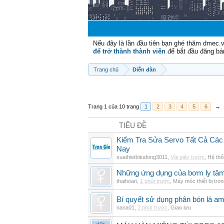
Nếu đây là lần đầu tiên bạn ghé thăm dmec.
để trở thành thành viên
để bắt đầu đăng bá
Trang chủ
Diễn đàn
Trang 1 của 10 trang
1
2
3
4
5
6
→
TIÊU ĐỀ
Kiểm Tra Sửa Servo Tất Cả Các
Nay
suathietbitudong3011
,
Vài giây trước
,
Hệ thố
Những ứng dụng của bơm ly tâm 
thaihoan
,
1 phút trước
,
Máy móc thiết bị tro
Bí quyết sử dụng phân bón lá am
nana01
,
2 phút trước
,
Giao lưu