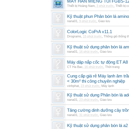
MÁY HÀN MIỆNG TÚI FGBS-12
Thiết bị Hoàng Nam
,
3 phút trước
,
Thiết bị c
Kỹ thuật phun Phân bón lá amino
nana01
,
9 phút trước
,
Giao lưu
ColorLogic CoPrA v11.1
Drograms
,
15 phút trước
,
Thông gió thông 
Kỹ thuật sử dụng phân bón lá am
nana01
,
16 phút trước
,
Giao lưu
Máy dập nắp cốc tự động ET A8
CT Ha Bac
,
16 phút trước
,
Thời trang
Cung cấp giá rẻ Máy lạnh âm tr
< 30m² thi công chuyên nghiệp
vinhphat
,
23 phút trước
,
Máy lạnh
Kỹ thuật sử dụng Phân bón lá ad
nana01
,
23 phút trước
,
Giao lưu
Tăng cường dinh dưỡng cây trồn
nana01
,
31 phút trước
,
Giao lưu
Kỹ thuật sử dụng phân bón lá a2 