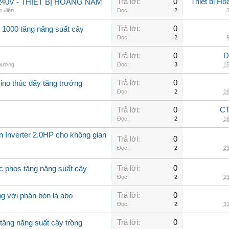
Trả lời:
0
Thiết bị H
40V - THIẾT BỊ HOÀNG NAM
ơ điện
Đọc:
2
3
Trả lời:
0
 1000 tăng năng suất cây
Đọc:
2
9
Trả lời:
0
D
thường
Đọc:
3
15
Trả lời:
0
ino thúc đẩy tăng trưởng
Đọc:
2
16
Trả lời:
0
CT
Đọc:
2
16
ần Inverter 2.0HP cho không gian
Trả lời:
0
Đọc:
2
23
Trả lời:
0
c phos tăng năng suất cây
Đọc:
2
23
Trả lời:
0
g với phân bón lá abo
Đọc:
2
31
Trả lời:
0
tăng năng suất cây trồng