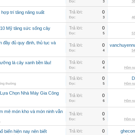
Đọc:
3
38
Trả lời:
0
 hợp trí tăng năng suất
Đọc:
3
46
Trả lời:
0
0-10 Mỹ tăng sức sống cây
Đọc:
5
53
 đầy đủ quy định, thủ tục và
Trả lời:
0
vanchuyenn
Đọc:
4
54
Trả lời:
0
ưỡng lá cây xanh bền lâu!
Đọc:
4
Hôm na
Trả lời:
0
D
hông thường
Đọc:
5
Hôm na
i Lựa Chọn Nhà Máy Gia Công
Trả lời:
0
Đọc:
6
Hôm na
am mê món kho và món ninh vẫn
Trả lời:
0
Đọc:
5
Hôm na
c
Trả lời:
0
ghecon
ổ biến hiện nay nên biết