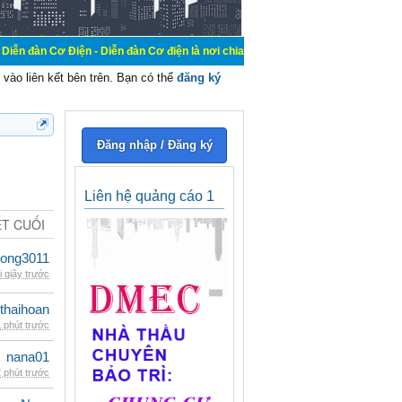
ện - Diễn đàn Cơ điện là nơi chia sẽ kiến thức kinh nghiệm trong lãnh vực cơ đ
vào liên kết bên trên. Bạn có thể
đăng ký
Đăng nhập / Đăng ký
Liên hệ quảng cáo 1
ẾT CUỐI
udong3011
i giây trước
thaihoan
 phút trước
nana01
 phút trước