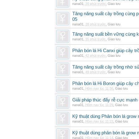
nana01
,
20 phút trước
,
Giao lưu
Tăng năng suất cây trồng cùng p
05
nana01
,
28 phút trước
,
Giao lưu
Tăng năng suất bền vững cùng kỹ
nana01
,
35 phút trước
,
Giao lưu
Phân bón lá Hi Canxi giúp cây t
nana01
,
42 phút trước
,
Giao lưu
Tăng năng suất cây trồng nhờ sử
nana01
,
49 phút trước
,
Giao lưu
Phân bón lá Hi Boron giúp cây ch
nana01
,
Hôm nay lúc 11:36
,
Giao lưu
Giải pháp thúc đẩy rễ cực mạnh
nana01
,
Hôm nay lúc 11:29
,
Giao lưu
Kỹ thuật dùng Phân bón lá grow
nana01
,
Hôm nay lúc 11:22
,
Giao lưu
Kỹ thuật dùng phân bón lá grow 
nana01
,
Hôm nay lúc 11:14
,
Giao lưu