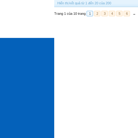
Hiển thị kết quả từ 1 đến 20 của 200
Trang 1 của 10 trang
1
2
3
4
5
6
→