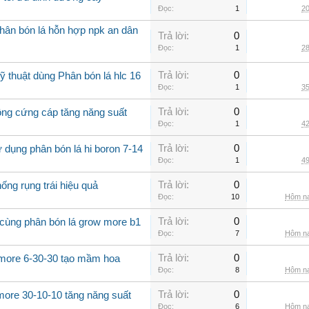
Đọc:
1
20
hân bón lá hỗn hợp npk an dân
Trả lời:
0
Đọc:
1
28
Trả lời:
0
 thuật dùng Phân bón lá hlc 16
Đọc:
1
35
Trả lời:
0
rồng cứng cáp tăng năng suất
Đọc:
1
42
Trả lời:
0
 dụng phân bón lá hi boron 7-14
Đọc:
1
49
Trả lời:
0
ống rụng trái hiệu quả
Đọc:
10
Hôm na
Trả lời:
0
 cùng phân bón lá grow more b1
Đọc:
7
Hôm na
Trả lời:
0
 more 6-30-30 tạo mầm hoa
Đọc:
8
Hôm na
Trả lời:
0
more 30-10-10 tăng năng suất
Đọc:
6
Hôm na