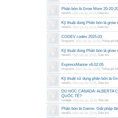
Phân bón lá Grow More 20-20-20 
nana01
,
Hôm nay lúc 11:07
,
Giao lưu
Kỹ thuật dùng Phân bón lá grow 
nana01
,
Hôm nay lúc 11:01
,
Giao lưu
CODEV codev 2025.03
Drograms
,
Hôm nay lúc 10:59
,
Thông gió t
Kỹ thuật dùng Phân bón lá grow
nana01
,
Hôm nay lúc 10:54
,
Giao lưu
ExpressMarine v6.02.05
Drograms
,
Hôm nay lúc 10:48
,
Thông gió t
Kỹ thuật sử dụng phân bón lá G
nana01
,
Hôm nay lúc 10:48
,
Giao lưu
DU HỌC CANADA: ALBERTA C
QUỐC TẾ?
Leadgle
,
Hôm nay lúc 10:44
,
Đào tạo
Phân bón lá Gamix: Giải pháp tă
nana01
,
Hôm nay lúc 10:40
,
Giao lưu