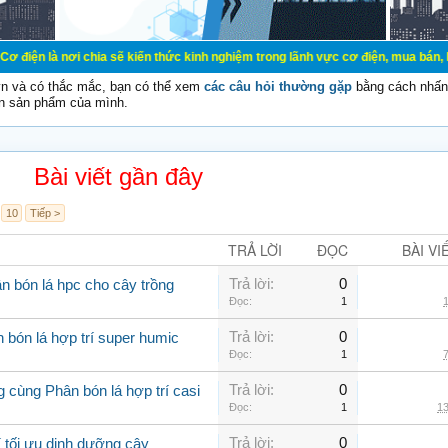
 chia sẽ kiến thức kinh nghiệm trong lãnh vực cơ điện, mua bán, ký gửi, cho th
vn và có thắc mắc, bạn có thể xem
các câu hỏi thường gặp
bằng cách nhấn 
n sản phẩm của mình.
Bài viết gần đây
10
Tiếp >
TRẢ LỜI
ĐỌC
BÀI VI
Trả lời:
0
n bón lá hpc cho cây trồng
Đọc:
1
1
Trả lời:
0
 bón lá hợp trí super humic
Đọc:
1
7
Trả lời:
0
 cùng Phân bón lá hợp trí casi
Đọc:
1
13
Trả lời:
0
í tối ưu dinh dưỡng cây